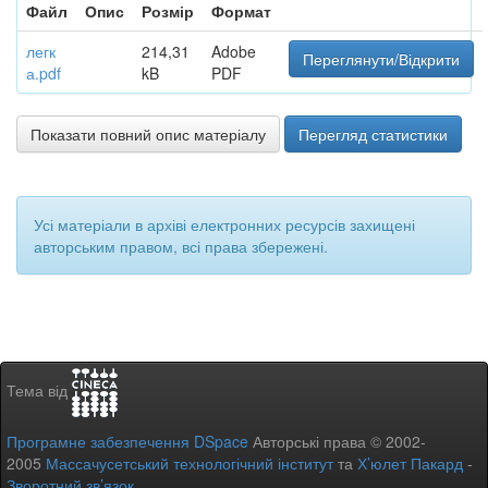
Файл
Опис
Розмір
Формат
легк
214,31
Adobe
Переглянути/Відкрити
а.pdf
kB
PDF
Показати повний опис матеріалу
Перегляд статистики
Усі матеріали в архіві електронних ресурсів захищені
авторським правом, всі права збережені.
Тема від
Програмне забезпечення DSpace
Авторські права © 2002-
2005
Массачусетський технологічний інститут
та
Х’юлет Пакард
-
Зворотний зв’язок