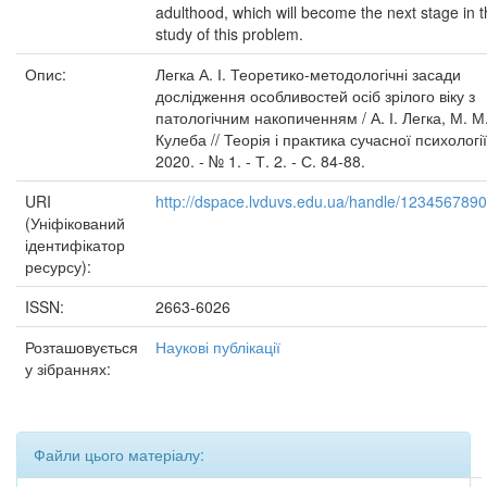
adulthood, which will become the next stage in 
study of this problem.
Опис:
Легка А. І. Теоретико-методологічні засади
дослідження особливостей осіб зрілого віку з
патологічним накопиченням / А. І. Легка, М. М
Кулеба // Теорія і практика сучасної психології
2020. - № 1. - Т. 2. - С. 84-88.
URI
http://dspace.lvduvs.edu.ua/handle/123456789
(Уніфікований
ідентифікатор
ресурсу):
ISSN:
2663-6026
Розташовується
Наукові публікації
у зібраннях:
Файли цього матеріалу: