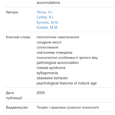
accumulations
Автори:
Легка, А.І.
Lehka, A.I.
Кулеба, М.М.
Kuleba, M.M.
Ключові слова:
патологічне накопичення
синдром мессі
сіллогоманія
нав’язлива поведінка
психологічні особливості зрілого віку
pathological accumulation
meessi syndrome
syllogomania
obsessive behavior
psychological features of mature age
Дата
2020
публікації:
Видавництво:
Теорія і практика сучасної психології