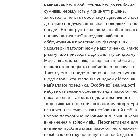
невпевненість у собі, схильність до глибоких
сумнівів, нерішучість у прийнятті рішень,
загострене почуття обов’язку і відповідальност
детальне продумування своєї поведінки та бо
невдач. На підґрунті виявлених особистісних 
прояву нав’язливої поведінки здійснено
обґрунтування провокуючих факторів, які
характерні патологічному накопиченню. Факт
ризику, що призводять до розвитку синдрому
Мессі, вважається вік, невирішені проблеми,
соціальна ізоляція та особистісна нерішучість.
Також у статті представлено розширені уявле
щодо стадій становлення синдрому Мессі як
нав’язливої поведінки. Особливої значущості
набувають знання основних видів патологічно
накопичення. Також на підставі всебічного
теоретико-методологічного аналізу літератури
визначено взаємозв’язок особливостей осіб, в
наявне патологічне накопичення, з чинниками
виникнення у зрілому віці. Перспективним для
вивчення проблематики патологічного накопи
в осіб зрілого віку пропонується необхідність