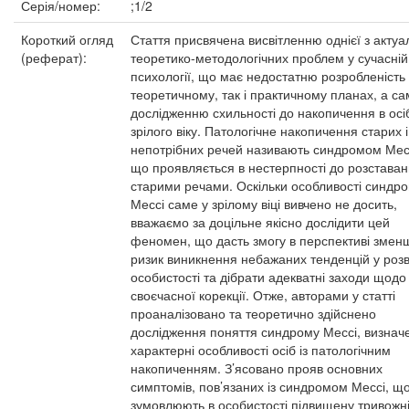
Серія/номер:
;1/2
Короткий огляд
Стаття присвячена висвітленню однієї з актуа
(реферат):
теоретико-методологічних проблем у сучасній
психології, що має недостатню розробленість 
теоретичному, так і практичному планах, а са
дослідженню схильності до накопичення в осі
зрілого віку. Патологічне накопичення старих і
непотрібних речей називають синдромом Мес
що проявляється в нестерпності до розставан
старими речами. Оскільки особливості синдр
Мессі саме у зрілому віці вивчено не досить,
вважаємо за доцільне якісно дослідити цей
феномен, що дасть змогу в перспективі змен
ризик виникнення небажаних тенденцій у розв
особистості та дібрати адекватні заходи щодо
своєчасної корекції. Отже, авторами у статті
проаналізовано та теоретично здійснено
дослідження поняття синдрому Мессі, визнач
характерні особливості осіб із патологічним
накопиченням. З’ясовано прояв основних
симптомів, пов’язаних із синдромом Мессі, щ
зумовлюють в особистості підвищену тривожні