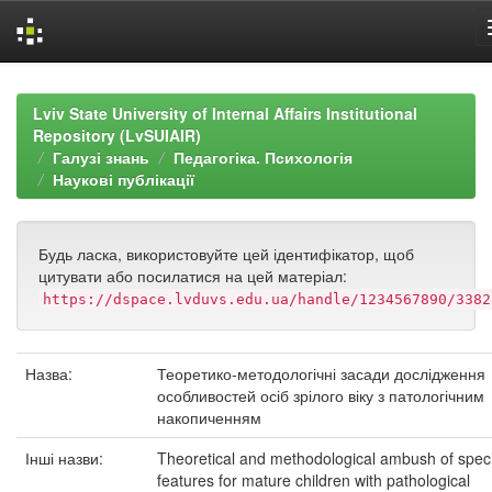
Skip
navigation
Lviv State University of Internal Affairs Institutional
Repository (LvSUIAIR)
Галузі знань
Педагогіка. Психологія
Наукові публікації
Будь ласка, використовуйте цей ідентифікатор, щоб
цитувати або посилатися на цей матеріал:
https://dspace.lvduvs.edu.ua/handle/1234567890/3382
Назва:
Теоретико-методологічні засади дослідження
особливостей осіб зрілого віку з патологічним
накопиченням
Інші назви:
Theoretical and methodological ambush of speci
features for mature children with pathological