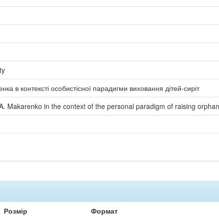
ty
ренка в контексті особистісної парадигми виховання дітей-сиріт
A. Makarenko in the context of the personal paradigm of raising orpha
Розмір
Формат