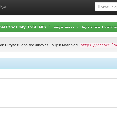
ідка
ional Repository (LvSUIAIR)
Галузі знань
Педагогіка. Психол
щоб цитувати або посилатися на цей матеріал:
https://dspace.lv