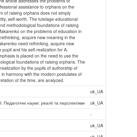
 article addresses the problems of
ofessional assistance to orphans on the
gm of raising orphans does not simply
ntity, self-worth. The tutelage-educational
 and methodological foundations of raising
 Makarenko on the problems of education in
 rethinking, acquire new meaning in the
Makarenko need rethinking, acquire new
pupil and his self-realization for A.
mphasis is placed on the need to use the
dological foundations of raising orphans. The
ealization by the pupils of authorship of
re in harmony with the modern postulates of
etation of the time, are analyzed.
uk_UA
 Педагогічні науки: реалії та перспективи
uk_UA
-
uk_UA
uk_UA