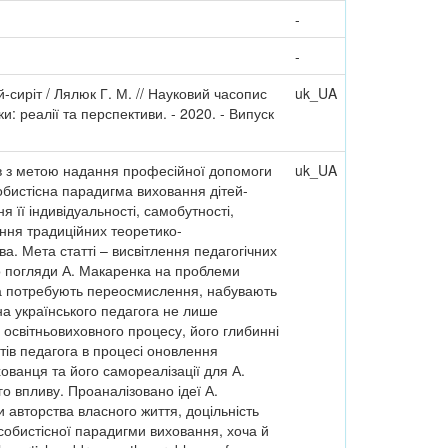
-
-
й-сиріт / Лялюк Г. М. // Науковий часопис
uk_UA
и: реалії та перспективи. - 2020. - Випуск
дів з метою надання професійної допомоги
uk_UA
обистісна парадигма виховання дітей-
 її індивідуальності, самобутності,
ення традиційних теоретико-
а. Мета статті – висвітлення педагогічних
но погляди А. Макаренка на проблеми
нка потребують переосмислення, набувають
на українського педагога не лише
го освітньовиховного процесу, його глибинні
тів педагога в процесі оновлення
ованця та його самореалізації для А.
о впливу. Проаналізовано ідеї А.
 авторства власного життя, доцільність
особистісної парадигми виховання, хоча й