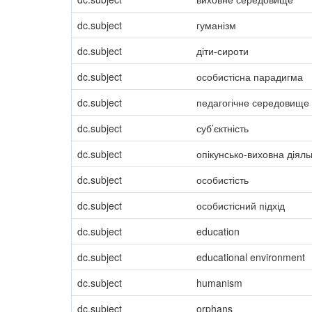
dc.subject
гуманізм
dc.subject
діти-сироти
dc.subject
особистісна парадигма
dc.subject
педагогічне середовище
dc.subject
суб’єктність
dc.subject
опікунсько-виховна діяль
dc.subject
особистість
dc.subject
особистісний підхід
dc.subject
education
dc.subject
educational environment
dc.subject
humanism
dc.subject
orphans