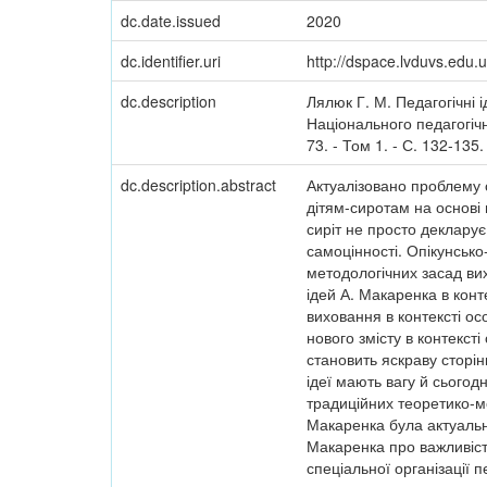
dc.date.issued
2020
dc.identifier.uri
http://dspace.lvduvs.edu
dc.description
Лялюк Г. М. Педагогічні 
Національного педагогічно
73. - Том 1. - С. 132-135.
dc.description.abstract
Актуалізовано проблему 
дітям-сиротам на основі
сиріт не просто декларує
самоцінності. Опікунсько
методологічних засад вих
ідей А. Макаренка в кон
виховання в контексті о
нового змісту в контекст
становить яскраву сторінк
ідеї мають вагу й сьогод
традиційних теоретико-ме
Макаренка була актуально
Макаренка про важливість
спеціальної організації 