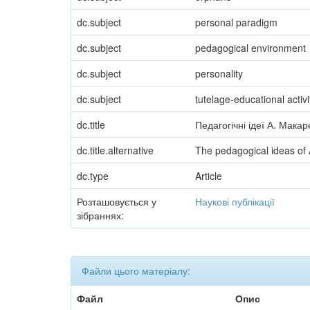
dc.subject
personal paradigm
dc.subject
pedagogical environment
dc.subject
personality
dc.subject
tutelage-educational activi
dc.title
Педагогічні ідеї А. Мака
dc.title.alternative
The pedagogical ideas of 
dc.type
Article
Розташовується у
Наукові публікації
зібраннях:
Файли цього матеріалу:
Файл
Опис