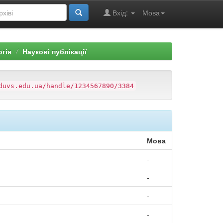
Вхід:
Мова
огія
Наукові публікації
duvs.edu.ua/handle/1234567890/3384
Мова
-
-
-
-