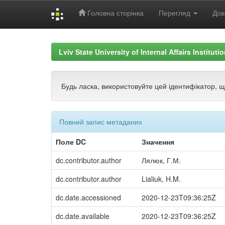
Головна сторінка
Перегляд
Дов
Skip
navigation
Lviv State University of Internal Affairs Institut
Будь ласка, використовуйте цей ідентифікатор, 
Повний запис метаданих
Поле DC
Значення
dc.contributor.author
Лялюк, Г.М.
dc.contributor.author
Lialiuk, H.M.
dc.date.accessioned
2020-12-23T09:36:25Z
dc.date.available
2020-12-23T09:36:25Z