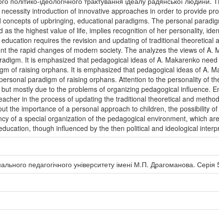
го політико-ідеологічного трактування ідеалу радянської людини. The
necessity introduction of innovative approaches in order to provide pr
und concepts of upbringing, educational paradigms. The personal paradi
d as the highest value of life, implies recognition of her personality, ide
 education requires the revision and updating of traditional theoretical
unt the rapid changes of modern society. The analyzes the views of A.
aradigm. It is emphasized that pedagogical ideas of A. Makarenko need
igm of raising orphans. It is emphasized that pedagogical ideas of A. 
ersonal paradigm of raising orphans. Attention to the personality of the 
but mostly due to the problems of organizing pedagogical inﬂuence. E
teacher in the process of updating the traditional theoretical and metho
t the importance of a personal approach to children, the possibility of r
ency of a special organization of the pedagogical environment, which a
ducation, though inﬂuenced by the then political and ideological interpr
льного педагогічного університету імені М.П. Драгоманова. Серія 5: