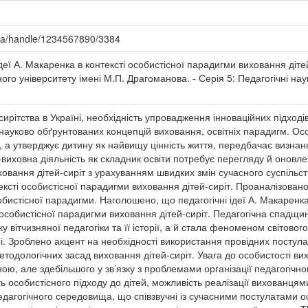
.ua/handle/1234567890/3384
ідеї А. Макаренка в контексті особистісної парадигми виховання діте
го університету імені М.П. Драгоманова. - Серія 5: Педагогічні наук
сирітства в Україні, необхідність упровадження інноваційних підхо
 науково обґрунтованих концепцій виховання, освітніх парадигм. Ос
, а утверджує дитину як найвищу цінність життя, передбачає визнання
-виховна діяльність як складник освіти потребує перегляду й оновл
овання дітей-сиріт з урахуванням швидких змін сучасного суспільств
тексті особистісної парадигми виховання дітей-сиріт. Проаналізова
собистісної парадигми. Наголошено, що педагогічні ідеї А. Макаре
і особистісної парадигми виховання дітей-сиріт. Педагогічна спадщи
у вітчизняної педагогіки та її історії, а й стала феноменом світово
ні. Зроблено акцент на необхідності використання провідних постула
тодологічних засад виховання дітей-сиріт. Увага до особистості вих
ю, але здебільшого у зв’язку з проблемами організації педагогічног
 особистісного підходу до дітей, можливість реалізації вихованцями
педагогічного середовища, що співзвучні із сучасними постулатами 