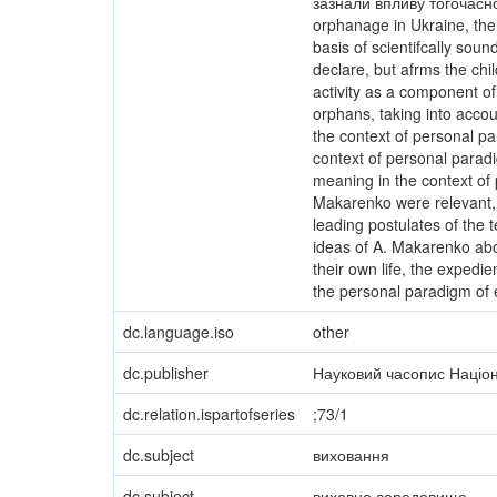
зазнали впливу тогочасно
orphanage in Ukraine, the 
basis of scientifcally so
declare, but afrms the chil
activity as a component of
orphans, taking into acco
the context of personal p
context of personal parad
meaning in the context of p
Makarenko were relevant, 
leading postulates of the 
ideas of A. Makarenko abou
their own life, the expedi
the personal paradigm of e
dc.language.iso
other
dc.publisher
Науковий часопис Націона
dc.relation.ispartofseries
;73/1
dc.subject
виховання
dc.subject
виховне середовище