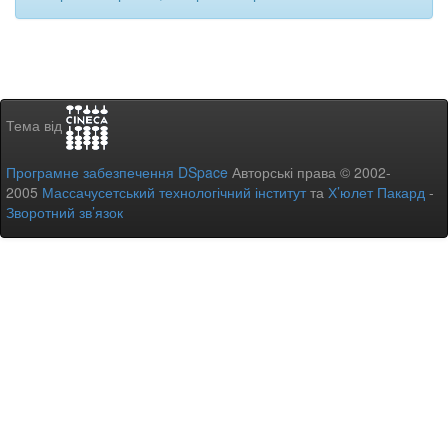
Тема від
Програмне забезпечення DSpace
Авторські права © 2002-
2005
Массачусетський технологічний інститут
та
Х’юлет Пакард
-
Зворотний зв’язок