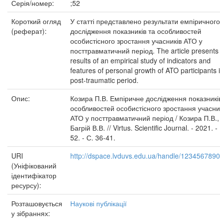
Серія/номер:
;52
Короткий огляд
У статті представлено результати емпіричного
(реферат):
дослідження показників та особливостей
особистісного зростання учасників АТО у
посттравматичний період. The article presents
results of an empirical study of indicators and
features of personal growth of ATO participants 
post-traumatic period.
Опис:
Козира П.В. Емпіричне дослідження показникі
особливостей особистісного зростання учасни
АТО у посттравматичний період / Козира П.В.,
Багрій В.В. // Virtus. Scientific Journal. - 2021. -
52. - С. 36-41.
URI
http://dspace.lvduvs.edu.ua/handle/123456789
(Уніфікований
ідентифікатор
ресурсу):
Розташовується
Наукові публікації
у зібраннях: