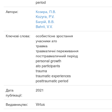
period
Автори:
Козира, П.В.
Kozyra, P.V.
Багрій, В.В.
Bahrii, V.V.
Ключові слова:
особистісне зростання
учасники ато
травма
травматичні переживання
посттравматичний період
personal growth
ato participants
trauma
traumatic experiences
posttraumatic period
Дата
2021
публікації:
Видавництво:
Virtus