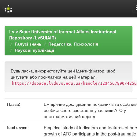
Skip
navigation
Lviv State University of Internal Affairs Institutional
Repository (LvSUIAIR)
Галузі знань
Педагогіка. Психологія
Наукові публікації
Будь ласка, використовуйте цей ідентифікатор, щоб
цитувати або посилатися на цей матеріал:
https://dspace.lvduvs.edu.ua/handle/1234567890/4256
Назва:
Емпіричне дослідження показників та особлив
особистісного зростання учасників АТО у
посттравматичний період
Інші назви:
Empirical study of indicators and features of per
growth of ATO participants in the post-traumatic