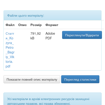
Файли цього матеріалу:
Файл
Опис
Розмір
Формат
Статт
791,92
Adobe
Переглянути/Відкрити
я_Ko
kB
PDF
zyra_
Petro
_Bagr
iy_Vik
toria.
pdf
Показати повний опис матеріалу
Перегляд статистики
Усі матеріали в архіві електронних ресурсів захищені
авторським правом, всі права збережені.