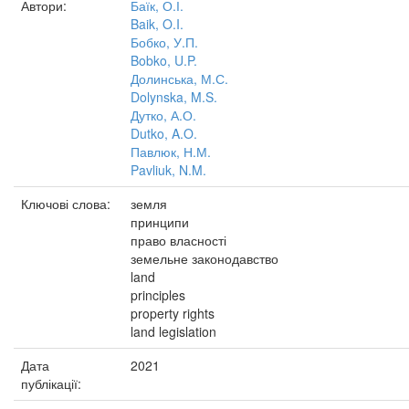
Автори:
Баїк, О.І.
Baik, O.I.
Бобко, У.П.
Bobko, U.P.
Долинська, М.С.
Dolynska, M.S.
Дутко, А.О.
Dutko, A.O.
Павлюк, Н.М.
Pavliuk, N.M.
Ключові слова:
земля
принципи
право власності
земельне законодавство
land
principles
property rights
land legislation
Дата
2021
публікації: