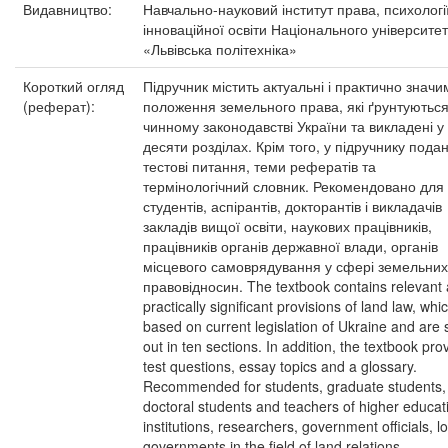
Видавництво:
Навчально-науковий інститут права, психології
інноваційної освіти Національного університе
«Львівська політехніка»
Короткий огляд
Підручник містить актуальні і практично значи
(реферат):
положення земельного права, які ґрунтуються
чинному законодавстві України та викладені у
десяти розділах. Крім того, у підручнику пода
тестові питання, теми рефератів та
термінологічний словник. Рекомендовано для
студентів, аспірантів, докторантів і викладачів
закладів вищої освіти, наукових працівників,
працівників органів державної влади, органів
місцевого самоврядування у сфері земельних
правовідносин. The textbook contains relevant
practically significant provisions of land law, whi
based on current legislation of Ukraine and are 
out in ten sections. In addition, the textbook pro
test questions, essay topics and a glossary.
Recommended for students, graduate students,
doctoral students and teachers of higher educat
institutions, researchers, government officials, l
governments in the field of land relations.