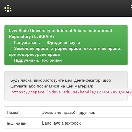
Skip
navigation
Lviv State University of Internal Affairs Institutional
Repository (LvSUIAIR)
Галузі знань
Юридичні науки
Земельне право; аграрне право; екологічне право;
природоресурсне право
Підручники. Посібники
Будь ласка, використовуйте цей ідентифікатор, щоб
цитувати або посилатися на цей матеріал:
https://dspace.lvduvs.edu.ua/handle/1234567890/4349
Назва:
Земельне право: підручник
Інші назви:
Land law: a textbook