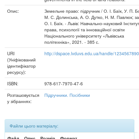
Опис:
Земельне право: підручник / О. І. Баїк, У. П. Б
М. С. Долинська, А. О. Дутко, Н. М. Павлюк; за
О. І. Баїк. - Львів: Навчально-науковий Інститу
права, психології та інноваційної освіти
Національного університету «Львівська
політехніка», 2021. - 385 с.
URI
http://dspace.lvduvs.edu.ua/handle/123456789
(Уніфікований
ідентифікатор
ресурсу):
ISBN:
978-617-7970-47-6
Розташовується
Підручники. Посібники
у зібраннях:
Файли цього матеріалу:
Файл
Опис
Розмір
Формат