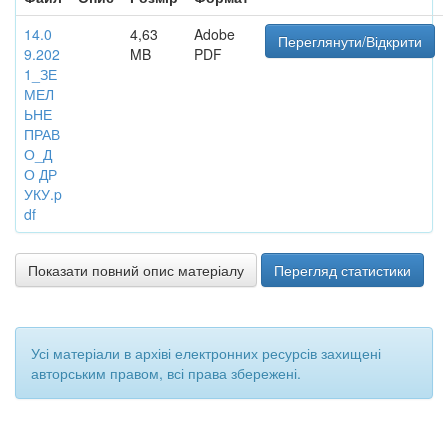
14.0
4,63
Adobe
Переглянути/Відкрити
9.202
MB
PDF
1_ЗЕ
МЕЛ
ЬНЕ
ПРАВ
О_Д
О ДР
УКУ.p
df
Показати повний опис матеріалу
Перегляд статистики
Усі матеріали в архіві електронних ресурсів захищені
авторським правом, всі права збережені.