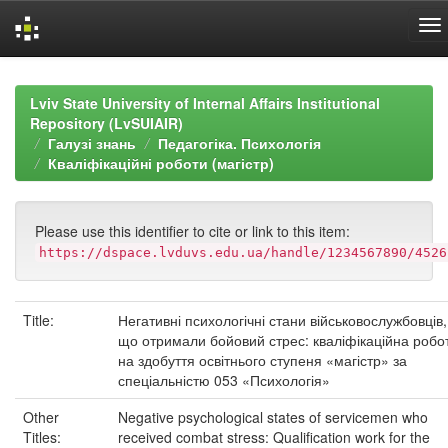
Skip
navigation
Lviv State University of Internal Affairs Institutional
Repository (LvSUIAIR)
Галузі знань
Педагогіка. Психологія
Кваліфікаційні роботи (магістр)
Please use this identifier to cite or link to this item:
https://dspace.lvduvs.edu.ua/handle/1234567890/4526
Title:
Негативні психологічні стани військовослужбовців,
що отримали бойовий стрес: кваліфікаційна робо
на здобуття освітнього ступеня «магістр» за
спеціальністю 053 «Психологія»
Other
Negative psychological states of servicemen who
Titles:
received combat stress: Qualification work for the