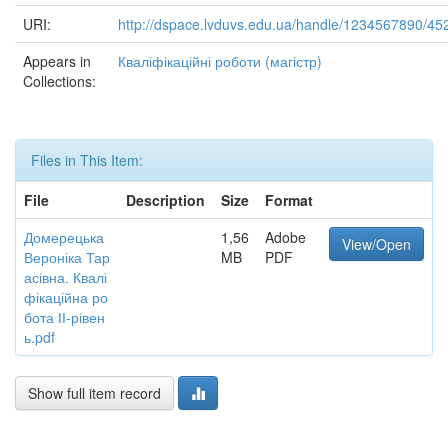
URI:
http://dspace.lvduvs.edu.ua/handle/1234567890/45
Appears in
Кваліфікаційні роботи (магістр)
Collections:
Files in This Item:
File
Description
Size
Format
Домерецька
1,56
Adobe
View/Open
Вероніка Тар
MB
PDF
асівна. Квалі
фікаційна ро
бота ІІ-рівен
ь.pdf
Show full item record