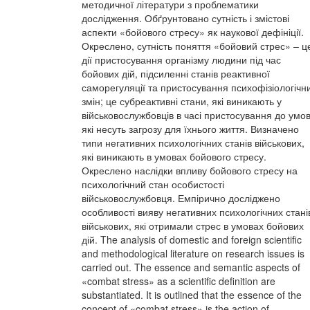
методичної літератури з проблематики
дослідження. Обґрунтовано сутність і змістові
аспекти «бойового стресу» як наукової дефініції.
Окреслено, сутність поняття «бойовий стрес» – ц
дії пристосування організму людини під час
бойових дій, підсиленні станів реактивної
саморегуляції та пристосування психофізіологічн
змін; це субреактивні стани, які виникають у
військовослужбовців в часі пристосування до умов
які несуть загрозу для їхнього життя. Визначено
типи негативних психологічних станів військових,
які виникають в умовах бойового стресу.
Окреслено наслідки впливу бойового стресу на
психологічний стан особистості
військовослужбовця. Емпірично досліджено
особливості вияву негативних психологічних стані
військових, які отримали стрес в умовах бойових
дій. The analysis of domestic and foreign scientific
and methodological literature on research issues is
carried out. The essence and semantic aspects of
«combat stress» as a scientific definition are
substantiated. It is outlined that the essence of the
concept of «combat stress» is the action of