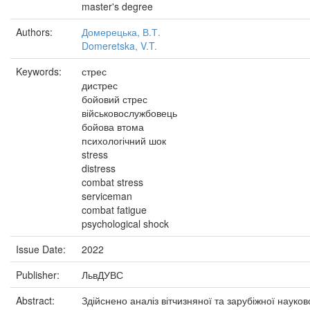
master's degree
Authors:
Домерецька, В.Т.
Domeretska, V.T.
Keywords:
стрес
дистрес
бойовий стрес
військовослужбовець
бойова втома
психологічний шок
stress
distress
combat stress
serviceman
combat fatigue
psychological shock
Issue Date:
2022
Publisher:
ЛьвДУВС
Abstract:
Здійснено аналіз вітчизняної та зарубіжної науков