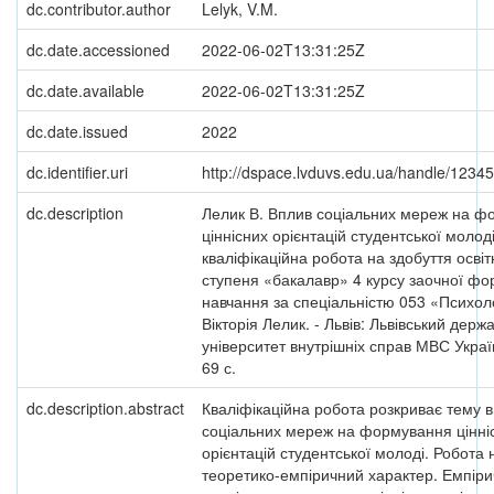
dc.contributor.author
Lelyk, V.M.
dc.date.accessioned
2022-06-02T13:31:25Z
dc.date.available
2022-06-02T13:31:25Z
dc.date.issued
2022
dc.identifier.uri
http://dspace.lvduvs.edu.ua/handle/123
dc.description
Лелик В. Вплив соціальних мереж на ф
ціннісних орієнтацій студентської молоді
кваліфікаційна робота на здобуття освіт
ступеня «бакалавр» 4 курсу заочної ф
навчання за спеціальністю 053 «Психоло
Вікторія Лелик. - Львів: Львівський держ
університет внутрішніх справ МВС Україн
69 с.
dc.description.abstract
Кваліфікаційна робота розкриває тему 
соціальних мереж на формування цінні
орієнтацій студентської молоді. Робота 
теоретико-емпіричний характер. Емпір