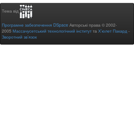
Тема від
Програмне забезпечення DSpace
Авторські права © 2002-
2005
Массачусетський технологічний інститут
та
Х’юлет Пакард
-
Зворотний зв’язок