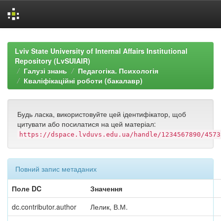
Skip
navigation
Lviv State University of Internal Affairs Institutional
Repository (LvSUIAIR)
Галузі знань
Педагогіка. Психологія
Кваліфікаційні роботи (бакалавр)
Будь ласка, використовуйте цей ідентифікатор, щоб
цитувати або посилатися на цей матеріал:
https://dspace.lvduvs.edu.ua/handle/1234567890/4573
Повний запис метаданих
Поле DC
Значення
dc.contributor.author
Лелик, В.М.