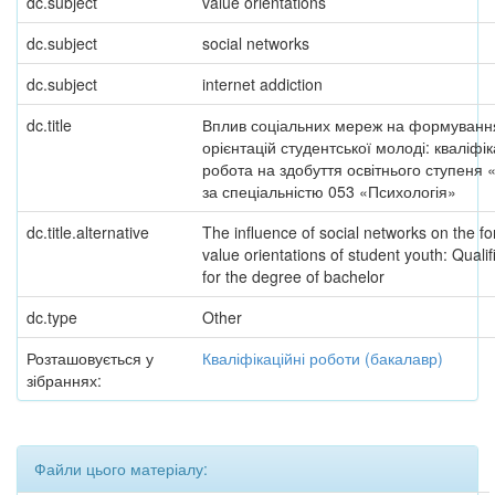
dc.subject
value orientations
dc.subject
social networks
dc.subject
internet addiction
dc.title
Вплив соціальних мереж на формування
орієнтацій студентської молоді: кваліфі
робота на здобуття освітнього ступеня
за спеціальністю 053 «Психологія»
dc.title.alternative
The influence of social networks on the fo
value orientations of student youth: Qualif
for the degree of bachelor
dc.type
Other
Розташовується у
Кваліфікаційні роботи (бакалавр)
зібраннях:
Файли цього матеріалу: