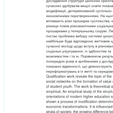
дослідження структури ціннісних орієнта
сучасних здобувачів вищої освіти показ
модифікації, детермінований суспільно-
економічними перетвореннями. На ньо
впливають різні прошарки суспільства,
різниця поміж різноманітними соціальн
прошарками у теперішньому соціумі. П
постає проблема вибору системи цінно
найбільше буде відповідною життєвим ц
сучасної молоді щодо вступу в різномані
соціальні угрупування, їх здібностям та
можливостям і та ін. Порівнюючи резул
попередніх років зі зробленими у дослі
показано відмінності, що демонструють 
переформатувань в їх житті та середов
Qualification work reveals the topic of the 
social networks on the formation of value 
of student youth. The work is theoretical 
empirical. An empirical study of the struct
orientations of modern higher education 
shown a process of modification determin
economic transformations. It is influenced 
strata of society, the growing difference 