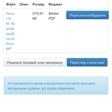
Файл
Опис
Розмір
Формат
Лели
979,97
Adobe
Переглянути/Відкрити
к В.
kB
PDF
М. Кв
аліфі
кацій
на ро
бота.
pdf
Показати базовий опис матеріалу
Перегляд статистики
Усі матеріали в архіві електронних ресурсів захищені
авторським правом, всі права збережені.