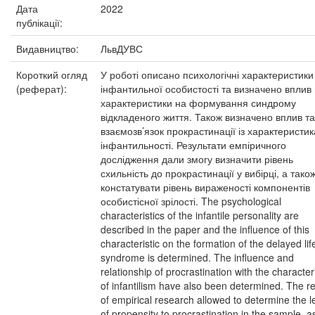
Дата
2022
публікації:
Видавництво:
ЛьвДУВС
Короткий огляд
У роботі описано психологічні характеристики
(реферат):
інфантильної особистості та визначено вплив 
характеристики на формування синдрому
відкладеного життя. Також визначено вплив та
взаємозв’язок прокрастинації із характеристи
інфантильності. Результати емпіричного
дослідження дали змогу визначити рівень
схильність до прокрастинації у вибірці, а тако
констатувати рівень вираженості компонентів
особистісної зрілості. The psychological
characteristics of the infantile personality are
described in the paper and the influence of this
characteristic on the formation of the delayed lif
syndrome is determined. The influence and
relationship of procrastination with the character
of infantilism have also been determined. The re
of empirical research allowed to determine the l
of propensity to procrastination in the sample, a