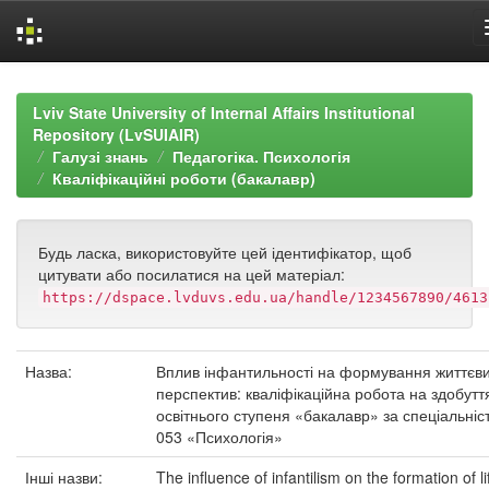
Skip
navigation
Lviv State University of Internal Affairs Institutional
Repository (LvSUIAIR)
Галузі знань
Педагогіка. Психологія
Кваліфікаційні роботи (бакалавр)
Будь ласка, використовуйте цей ідентифікатор, щоб
цитувати або посилатися на цей матеріал:
https://dspace.lvduvs.edu.ua/handle/1234567890/4613
Назва:
Вплив інфантильності на формування життєв
перспектив: кваліфікаційна робота на здобутт
освітнього ступеня «бакалавр» за спеціальніс
053 «Психологія»
Інші назви:
The influence of infantilism on the formation of li