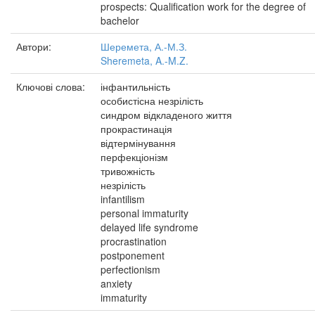
prospects: Qualification work for the degree of
bachelor
Автори:
Шеремета, А.-М.З.
Sheremeta, A.-M.Z.
Ключові слова:
інфантильність
особистісна незрілість
синдром відкладеного життя
прокрастинація
відтермінування
перфекціонізм
тривожність
незрілість
infantilism
personal immaturity
delayed life syndrome
procrastination
postponement
perfectionism
anxiety
immaturity