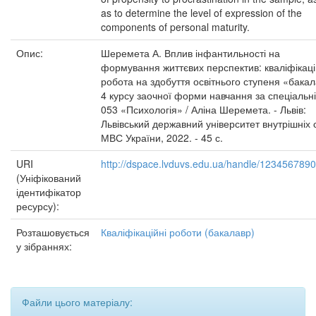
as to determine the level of expression of the
components of personal maturity.
Опис:
Шеремета А. Вплив інфантильності на
формування життєвих перспектив: кваліфікац
робота на здобуття освітнього ступеня «бака
4 курсу заочної форми навчання за спеціальн
053 «Психологія» / Аліна Шеремета. - Львів:
Львівський державний університет внутрішніх 
МВС України, 2022. - 45 с.
URI
http://dspace.lvduvs.edu.ua/handle/123456789
(Уніфікований
ідентифікатор
ресурсу):
Розташовується
Кваліфікаційні роботи (бакалавр)
у зібраннях:
Файли цього матеріалу: