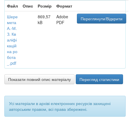
Файл
Опис
Розмір
Формат
Шере
869,57
Adobe
Переглянути/Відкрити
мета
kB
PDF
А.-М.
З. Кв
аліфі
кацій
на ро
бота
_.pdf
Показати повний опис матеріалу
Перегляд статистики
Усі матеріали в архіві електронних ресурсів захищені
авторським правом, всі права збережені.