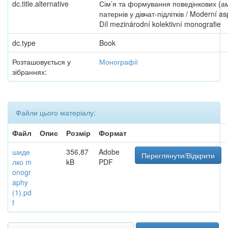
dc.title.alternative
Сім’я та формування поведінкових (а
патернів у дівчат-підлітків / Moderní as
Díl mezinárodní kolektivní monografie
dc.type
Book
Розташовується у
Монографії
зібраннях:
Файли цього матеріалу:
Файл
Опис
Розмір
Формат
шиде
356,87
Adobe
Переглянути/Відкрити
лко m
kB
PDF
onogr
aphy
(1).pd
f