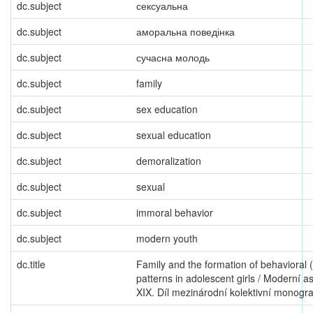
dc.subject
сексуальна
dc.subject
аморальна поведінка
dc.subject
сучасна молодь
dc.subject
family
dc.subject
sex education
dc.subject
sexual education
dc.subject
demoralization
dc.subject
sexual
dc.subject
immoral behavior
dc.subject
modern youth
dc.title
Family and the formation of behavioral 
patterns in adolescent girls / Moderní a
XIX. Díl mezinárodní kolektivní monogra