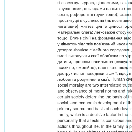
зі своєю культурою, цінностями, закон
віруваннями, поглядами на життя (нег
секти, референтні групи тощо); ставл
проституції в суспільстві (як позитивне,
негативне); життєві цілі та цінності орі
матеріальні блага; легковажні стосунк
тощо. Вплив сім’ї на формування ам
у дівчаток-підлітків пов’язаний насамп
дезорганізацією сімейного середовища
змозі виконувати свої обов’язки по у
дитини, проявом насильства (сексуаль
психічне, емоційне), наявністю шкідли
деструктивної поведінки в сім’ї, відсут
любові та розуміння в сім’ї. Human civi
social morality are two interrelated truth
and observance of moral norms and rul
certain society determine the basis of the
social, and economic development of thi
primary source and basis of such devel
family, which is a decisive factor in the 
personality that affects its conscious a
actions throughout life. In the family, a