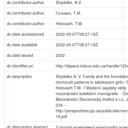
dc.contributor.author
Shydelko, A.V.
dc.contributor.author
Головач, Т.М.
dc.contributor.author
Holovach, T.M.
dc.date.accessioned
2022-09-07T08:27:19Z
dc.date.available
2022-09-07T08:27:19Z
dc.date.issued
2022
dc.identifier.uri
http://dspace.lvduvs.edu.ua/handle/12
dc.description
Shydelko A. V. Family and the formation
(immoral) patterns in adolescent girls / 
Holovach T.M. // Moderní aspekty vědy: 
mezinárodní kolektivní monografie. - Če
Mezinárodní Ekonomický Institut s.r.o., 
234. -
http://perspectives.pp.ua/public/site/
19.pdf
dc.description.abstract
У розділі колективної монографії роз