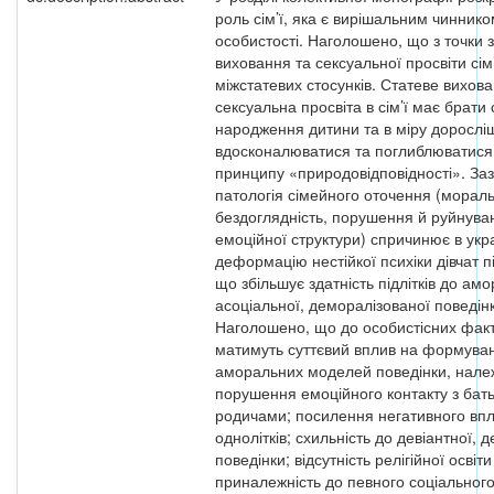
роль сім’ї, яка є вирішальним чинни
особистості. Наголошено, що з точки 
виховання та сексуальної просвіти сі
міжстатевих стосунків. Статеве вихова
сексуальна просвіта в сім’ї має брати с
народження дитини та в міру дорослі
вдосконалюватися та поглиблюватися
принципу «природовідповідності». За
патологія сімейного оточення (морал
бездоглядність, порушення й руйнува
емоційної структури) спричинює в укра
деформацію нестійкої психіки дівчат пі
що збільшує здатність підлітків до амо
асоціальної, деморалізованої поведін
Наголошено, що до особистісних факто
матимуть суттєвий вплив на формува
аморальних моделей поведінки, нале
порушення емоційного контакту з бат
родичами; посилення негативного впли
однолітків; схильність до девіантної, 
поведінки; відсутність релігійної освіти
приналежність до певного соціально