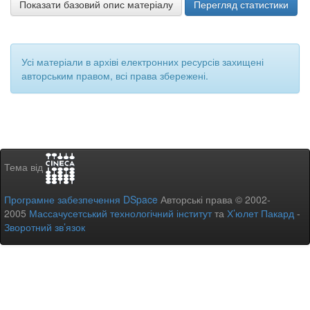
Показати базовий опис матеріалу
Перегляд статистики
Усі матеріали в архіві електронних ресурсів захищені
авторським правом, всі права збережені.
Тема від
Програмне забезпечення DSpace
Авторські права © 2002-
2005
Массачусетський технологічний інститут
та
Х’юлет Пакард
-
Зворотний зв’язок