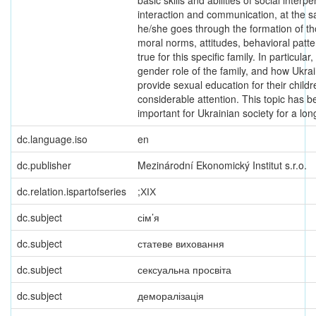
basic skills and abilities of social interp
interaction and communication, at the 
he/she goes through the formation of th
moral norms, attitudes, behavioral patte
true for this specific family. In particular
gender role of the family, and how Ukrai
provide sexual education for their childr
considerable attention. This topic has 
important for Ukrainian society for a lon
dc.language.iso
en
dc.publisher
Mezinárodní Ekonomický Institut s.r.o.
dc.relation.ispartofseries
;ХІХ
dc.subject
сім’я
dc.subject
статеве виховання
dc.subject
сексуальна просвіта
dc.subject
деморалізація