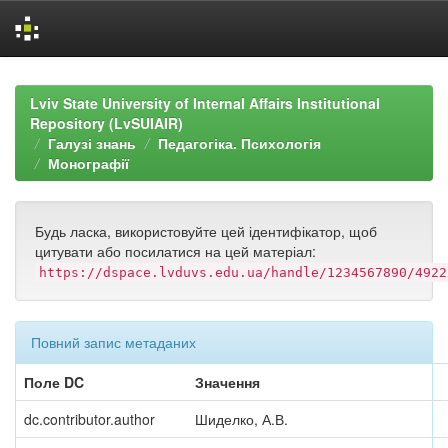
Skip
navigation
Lviv State University of Internal Affairs Institutional
Repository (LvSUIAIR)
Галузі знань
Педагогіка. Психологія
Монографії
Будь ласка, використовуйте цей ідентифікатор, щоб
цитувати або посилатися на цей матеріал:
https://dspace.lvduvs.edu.ua/handle/1234567890/4922
Повний запис метаданих
Поле DC
Значення
dc.contributor.author
Шиделко, А.В.