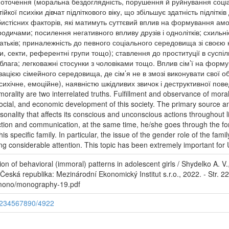
 оточення (моральна бездоглядність, порушення й руйнування соці
йкої психіки дівчат підліткового віку, що збільшує здатність підлітк
бистісних факторів, які матимуть суттєвий вплив на формування а
родичами; посилення негативного впливу друзів і однолітків; схильні
у батьків; приналежність до певного соціального середовища зі своє
, секти, референтні групи тощо); ставлення до проституції в суспільст
і блага; легковажні стосунки з чоловіками тощо. Вплив сім’ї на форм
зацією сімейного середовища, де сім’я не в змозі виконувати свої 
ихічне, емоційне), наявністю шкідливих звичок і деструктивної поведі
 morality are two interrelated truths. Fulfillment and observance of mor
 social, and economic development of this society. The primary source an
rsonality that affects its conscious and unconscious actions throughout li
eraction and communication, at the same time, he/she goes through the fo
his specific family. In particular, the issue of the gender role of the fa
ving considerable attention. This topic has been extremely important for 
n of behavioral (immoral) patterns in adolescent girls / Shydelko A. V.,
Česká republika: Mezinárodní Ekonomický Institut s.r.o., 2022. - Str. 2
te/mono/monography-19.pdf
/1234567890/4922