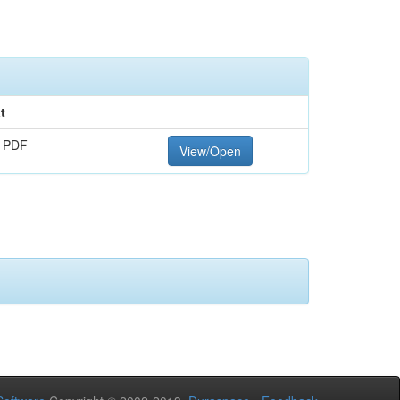
t
 PDF
View/Open