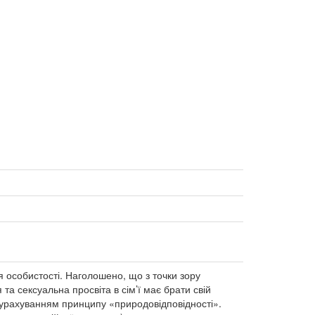
я особистості. Наголошено, що з точки зору
та сексуальна просвіта в сім’ї має брати свій
 урахуванням принципу «природовідповідності».