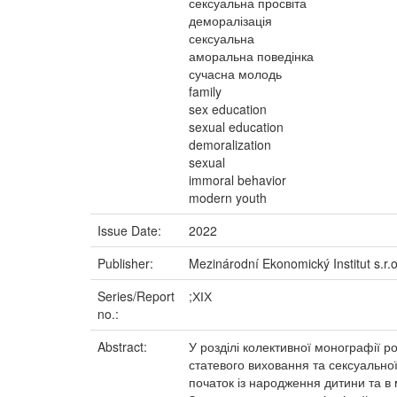
сексуальна просвіта
деморалізація
сексуальна
аморальна поведінка
сучасна молодь
family
sex education
sexual education
demoralization
sexual
immoral behavior
modern youth
Issue Date:
2022
Publisher:
Mezinárodní Ekonomický Institut s.r.o
Series/Report
;ХІХ
no.:
Abstract:
У розділі колективної монографії 
статевого виховання та сексуальної
початок із народження дитини та в