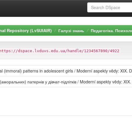
ional Repository (LvSUIAIR)
Галузі знань
Педагогіка. Психол
https://dspace.lvduvs.edu.ua/handle/1234567890/4922
 (immoral) patterns in adolescent girls / Moderní aspekty vědy: XIX. Dí
ральних) патернів у дівчат-підлітків / Moderní aspekty vědy: XIX. Dí