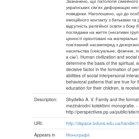
Зазначено, що патологія сімейного
українських сім’ях деформацію несті
поведінки. Наголошено, що до осо
емоційного контакту з батьками та 
відсутність релігійної освіти з бок
поглядами на життя (негативні групи
цінності орієнтовані на матеріальн
пов’язаний насамперед з дезоргані
насильства (сексуальне, фізичне, пс
в сім’ї. Human civilization and social
determine the basis of the spiritual,
decisive factor in the formation of pe
abilities of social interpersonal int
behavioral patterns that are true for t
education for their children, is recei
Description:
Shydelko A. V. Family and the formatio
mezinárodní kolektivní monografie. - 
http://perspectives.pp.ua/public/si
URI:
http://dspace.lvduvs.edu.ua/handle
Appears in
Монографії