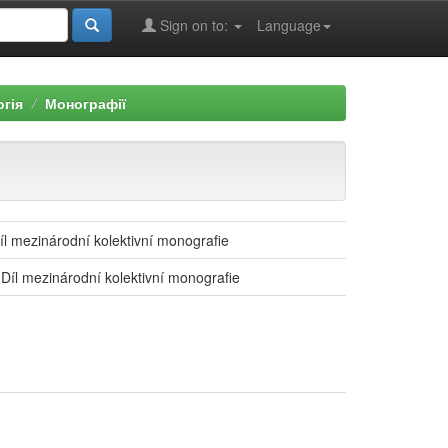
Sign on to:
Language
огія
Монографії
l mezinárodní kolektivní monografie
l mezinárodní kolektivní monografie