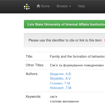
Home
Browse
Help
Skip
navigation
Lviv State University of Internal Affairs Institut
Please use this identifier to cite or link to this item:
Title:
Family and the formation of behavioral
Other Titles:
Сім’я та формування поведінкових (амо
Authors:
Шиделко, А.В.
Shydelko, A.V.
Головач, Т.М.
Holovach, T.M.
Keywords:
сім’я
статеве виховання