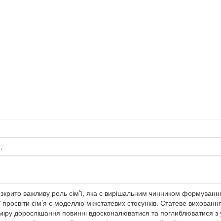
.
розкрито важливу роль сім’ї, яка є вирішальним чинником формуванн
 просвіти сім’я є моделлю міжстатевих стосунків. Статеве виховання 
 міру дорослішання повинні вдосконалюватися та поглиблюватися з