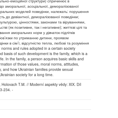
ально-емоційної структури) спричинює в
ів до аморальної, асоціальної, деморалізованої
моральних моделей поведінки, належать: порушення
сть до девіантної, деморалізованої поведінки;
ю культурою, цінностями, законами та віруваннями,
ві (як позитивне, так і негативне); життєві цілі та
ування аморальних норм у дівчаток-підлітків
обов’язки по утриманню дитини, проявом
нки в сім’ї, відсутністю тепла, любові та розуміння
al norms and rules adopted in a certain society
d basis of such development is the family, which is a
fe. In the family, a person acquires basic skills and
rmation of those values, moral norms, attitudes,
mily, and how Ukrainian families provide sexual
Ukrainian society for a long time.
 Holovach T.M. // Moderní aspekty vědy: XIX. Díl
23-234. -