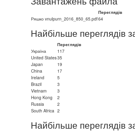
Завантажень файла
Переглядів
Ряшко vnulpurn_2016_850_65.pdf
64
Найбільше переглядів з
Переглядів
Україна
117
United States
35
Japan
19
China
17
Ireland
5
Brazil
3
Vietnam
3
Hong Kong
2
Russia
2
South Africa
2
Найбільше переглядів з