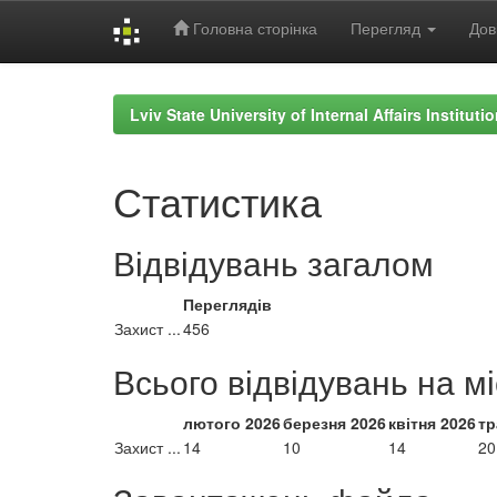
Головна сторінка
Перегляд
Дов
Skip
navigation
Lviv State University of Internal Affairs Institut
Статистика
Відвідувань загалом
Переглядів
Захист ...
456
Всього відвідувань на м
лютого 2026
березня 2026
квітня 2026
тр
Захист ...
14
10
14
20