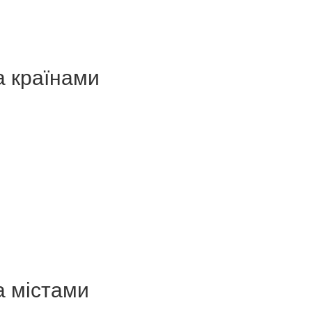
а країнами
а містами