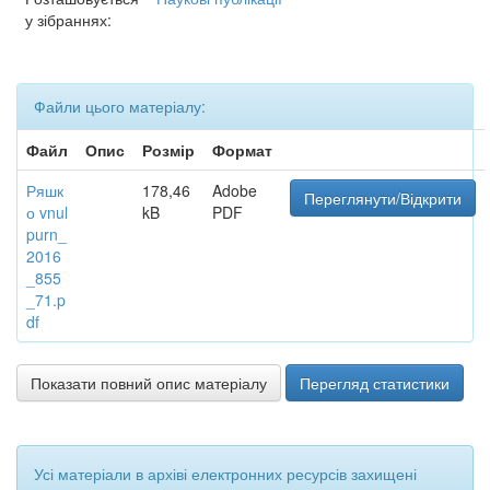
у зібраннях:
Файли цього матеріалу:
Файл
Опис
Розмір
Формат
Ряшк
178,46
Adobe
Переглянути/Відкрити
о vnul
kB
PDF
purn_
2016
_855
_71.p
df
Показати повний опис матеріалу
Перегляд статистики
Усі матеріали в архіві електронних ресурсів захищені