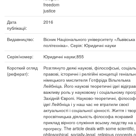
freedom
justice
Дата
2016
публікації:
Видавництво:
Вісник Національного університету «Львівська
політехніка». Серія: Юридичні науки
Серія/номер:
Юридичні науки;855
Короткий огляд
Розглянуто деякі наукові, філософські, соціал
(реферат):
правові, історичні і релігійні концепції геніаль
німецького мислителя Готфріда Вільгельма
Лейбніца. Його наукові теоретичні ідеї відігра
важливу роль у науковому і соціальному прогр
Західній Європі. Науково-теоретичні, філософ
ідеї Лейбніца і у наш час не втратили своєї
актуальності і соціальної цінності. Життя і твор
просвітницька діяльність філософа яскравий
приклад вірного служіння всьому людству на 
прогресу. The article deals with some scientific,
philosophical, socially-legal, religious concepts o