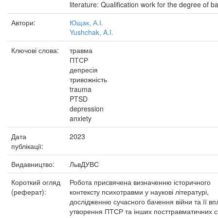
literature: Qualification work for the degree of b
Автори:
Ющак, А.І.
Yushchak, A.I.
Ключові слова:
травма
ПТСР
депресія
тривожність
trauma
PTSD
depression
anxiety
Дата
2023
публікації:
Видавництво:
ЛьвДУВС
Короткий огляд
Робота присвячена визначенню історичного
(реферат):
контексту психотравми у наукові літературі,
дослідженню сучасного бачення війни та її вп
утворення ПТСР та інших посттравматичних с