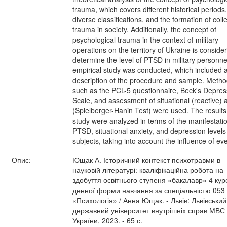
trauma, which covers different historical periods,
diverse classifications, and the formation of coll
trauma in society. Additionally, the concept of
psychological trauma in the context of military
operations on the territory of Ukraine is conside
determine the level of PTSD in military personne
empirical study was conducted, which included 
description of the procedure and sample. Meth
such as the PCL-5 questionnaire, Beck's Depres
Scale, and assessment of situational (reactive) 
(Spielberger-Hanin Test) were used. The results
study were analyzed in terms of the manifestatio
PTSD, situational anxiety, and depression levels 
subjects, taking into account the influence of ev
Опис:
Ющак А. Історичний контекст психотравми в
науковій літературі: кваліфікаційна робота на
здобуття освітнього ступеня «бакалавр» 4 кур
денної форми навчання за спеціальністю 053
«Психологія» / Анна Ющак. - Львів: Львівський
державний університет внутрішніх справ МВС
України, 2023. - 65 с.