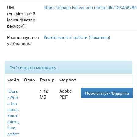
URI
https://dspace.lvduvs.edu.ua/handle/12345678
(Уніфікований
ідентифікатор
ресурсу):
Розташовується
Кваліфікаційні роботи (бакалавр)
у зібраннях:
Файли цього матеріалу:
Файл
Опис
Розмір
Формат
Юща
1,12
Adobe
Переглянути/Відкрити
к Анн
MB
PDF
а Іва
нівна.
Квалі
фікац
ійна
робот