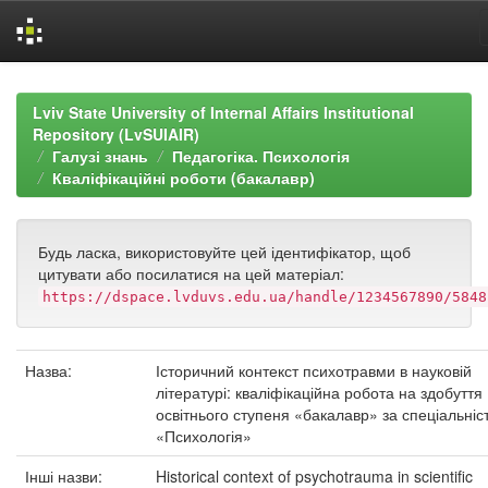
Skip
navigation
Lviv State University of Internal Affairs Institutional
Repository (LvSUIAIR)
Галузі знань
Педагогіка. Психологія
Кваліфікаційні роботи (бакалавр)
Будь ласка, використовуйте цей ідентифікатор, щоб
цитувати або посилатися на цей матеріал:
https://dspace.lvduvs.edu.ua/handle/1234567890/5848
Назва:
Історичний контекст психотравми в науковій
літературі: кваліфікаційна робота на здобуття
освітнього ступеня «бакалавр» за спеціальніс
«Психологія»
Інші назви:
Historical context of psychotrauma in scientific