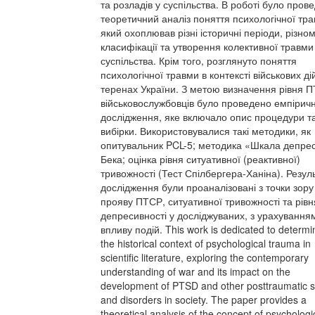
та розладів у суспільства. В роботі було пров
теоретичний аналіз поняття психологічної тра
який охоплював різні історичні періоди, різном
класифікації та утворення колективної травми
суспільства. Крім того, розглянуто поняття
психологічної травми в контексті військових ді
теренах України. З метою визначення рівня 
військовослужбовців було проведено емпірич
дослідження, яке включало опис процедури т
вибірки. Використовувалися такі методики, як
опитувальник PCL-5; методика «Шкала депресі
Бека; оцінка рівня ситуативної (реактивної)
тривожності (Тест Спілбергера-Ханіна). Резул
дослідження були проаналізовані з точки зору
прояву ПТСР, ситуативної тривожності та рівн
депресивності у досліджуваних, з урахування
впливу подій. This work is dedicated to determi
the historical context of psychological trauma in
scientific literature, exploring the contemporary
understanding of war and its impact on the
development of PTSD and other posttraumatic s
and disorders in society. The paper provides a
theoretical analysis of the concept of psychologi