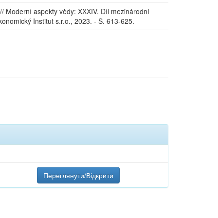
Moderní aspekty vědy: XXXIV. Díl mezinárodní
konomický Institut s.r.o., 2023. - S. 613-625.
Переглянути/Відкрити