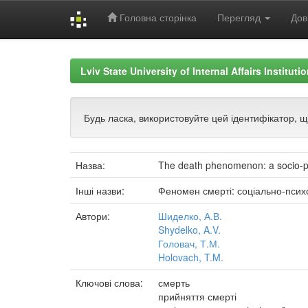
Головна сторінка
Перегляд
Дов
Skip
navigation
Lviv State University of Internal Affairs Institut
Будь ласка, використовуйте цей ідентифікатор, 
Назва:
The death phenomenon: a socio-ps
Інші назви:
Феномен смерті: соціально-псих
Автори:
Шиделко, А.В.
Shydelko, A.V.
Головач, Т.М.
Holovach, T.M.
Ключові слова:
смерть
прийняття смерті