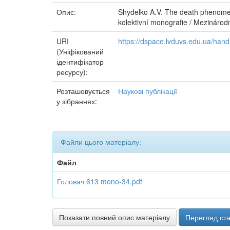
Опис:
Shydelko A.V. The death phenomenon
kolektivní monografie / Mezinárodni
URI
https://dspace.lvduvs.edu.ua/ha
(Уніфікований
ідентифікатор
ресурсу):
Розташовується
Наукові публікації
у зібраннях:
Файли цього матеріалу:
Файл
Головач 613 mono-34.pdf
Показати повний опис матеріалу
Перегляд ста