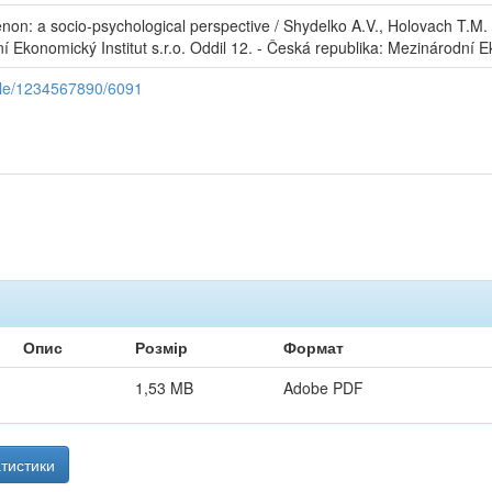
: a socio-psychological perspective / Shydelko A.V., Holovach T.M. // 
́ Ekonomický Institut s.r.o. Oddil 12. - Česká republika: Mezinárodní E
ndle/1234567890/6091
Опис
Розмір
Формат
1,53 MB
Adobe PDF
тистики