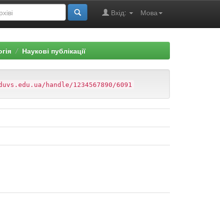
Вхід:
Мова
огія
Наукові публікації
duvs.edu.ua/handle/1234567890/6091