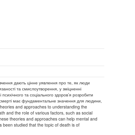
і вчення дають цінне уявлення про те, як люди
’язаності та смислоутворення, у зміцненні
і психічного та соціального здоров’я розробити
а смерті має фундаментальне значення для людини,
l theories and approaches to understanding the
h and the role of various factors, such as social
these theories and approaches can help mental and
s been studied that the topic of death is of