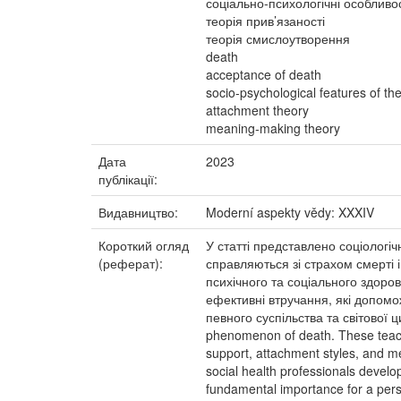
соціально-психологічні особливо
теорія прив’язаності
теорія смислоутворення
death
acceptance of death
socio-psychological features of t
attachment theory
meaning-making theory
Дата
2023
публікації:
Видавництво:
Moderní aspekty vědy: XXXIV
Короткий огляд
У статті представлено соціологіч
(реферат):
справляються зі страхом смерті і
психічного та соціального здоров
ефективні втручання, які допом
певного суспільства та світової ци
phenomenon of death. These teachin
support, attachment styles, and m
social health professionals develop
fundamental importance for a person