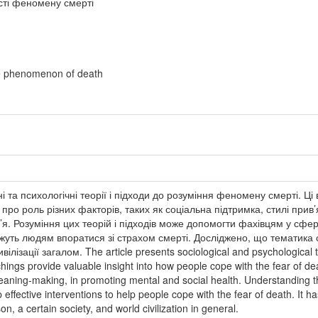
сті феномену смерті
he phenomenon of death
ні та психологічні теорії і підходи до розуміння феномену смерті. Ц
 про роль різних факторів, таких як соціальна підтримка, стилі прив
’я. Розуміння цих теорій і підходів може допомогти фахівцям у сфер
ожуть людям впоратися зі страхом смерті. Досліджено, що тематик
вілізації загалом. The article presents sociological and psychologica
gs provide valuable insight into how people cope with the fear of deat
eaning-making, in promoting mental and social health. Understanding 
 effective interventions to help people cope with the fear of death. It ha
, a certain society, and world civilization in general.