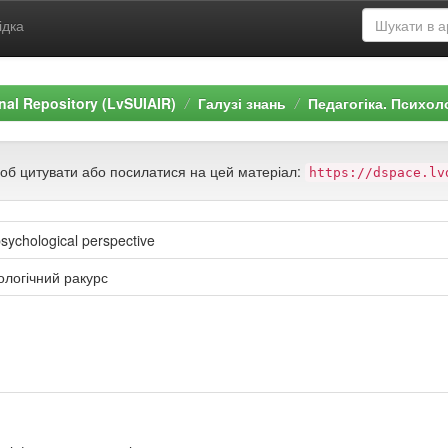
ідка
ional Repository (LvSUIAIR)
Галузі знань
Педагогіка. Психол
щоб цитувати або посилатися на цей матеріал:
https://dspace.lv
ychological perspective
ологічний ракурс