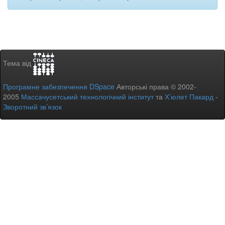
Тема від
Програмне забезпечення DSpace
Авторські права © 2002-
2005
Массачусетський технологічний інститут
та
Х’юлет Пакард
-
Зворотний зв’язок