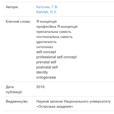
Автори:
Католик, Г.В.
Katolyk, H.V.
Ключові слова:
Я-­концепція
професійна Я-­концепція
пренатальна самість
постнатальна самість
ідентичність
онтогенез
self­-concept
professional self­-concept
prenatal self
postnatal self
identity
ontogenesis
Дата
2016
публікації:
Видавництво:
Наукові записки Національного університету
«Острозька академія»