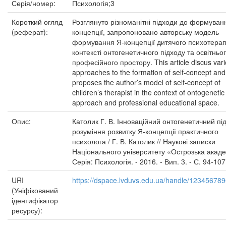
Серія/номер:
Психологія;3
Короткий огляд
Розглянуто різноманітні підходи до формуван
(реферат):
концепції, запропоновано авторську модель
формування Я­-концепції дитячого психотерап
контексті онтогенетичного підходу та освітньо
професійного простору. This article discus var
approaches to the formation of self-concept and
proposes the author’s model of self-­concept of
children’s therapist in the context of ontogenetic
approach and professional educational space.
Опис:
Католик Г. В. Інноваційний онтогенетичний під
розуміння розвитку Я-концепції практичного
психолога / Г. В. Католик // Наукові записки
Національного університету «Острозька акаде
Серія: Психологія. - 2016. - Вип. 3. - С. 94-107
URI
https://dspace.lvduvs.edu.ua/handle/12345678
(Уніфікований
ідентифікатор
ресурсу):