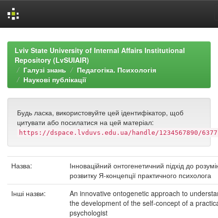
Skip
navigation
Lviv State University of Internal Affairs Institutional
Repository (LvSUIAIR)
Галузі знань
Педагогіка. Психологія
Наукові публікації
Будь ласка, використовуйте цей ідентифікатор, щоб
цитувати або посилатися на цей матеріал:
https://dspace.lvduvs.edu.ua/handle/1234567890/6377
Назва:
Інноваційний онтогенетичний підхід до розумі
розвитку Я-концепції практичного психолога
Інші назви:
An innovative ontogenetic approach to understa
the development of the self-concept of a practic
psychologist