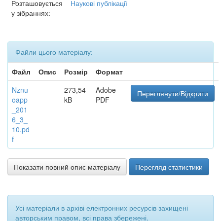
Розташовується
Наукові публікації
у зібраннях:
Файли цього матеріалу:
Файл
Опис
Розмір
Формат
Nznu
273,54
Adobe
Переглянути/Відкрити
oapp
kB
PDF
_201
6_3_
10.pd
f
Показати повний опис матеріалу
Перегляд статистики
Усі матеріали в архіві електронних ресурсів захищені
авторським правом, всі права збережені.