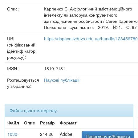
Опис:
Карпенко Є. Аксіологічний зміст емоційного
інтелекту як запорука конгруентного
життєздійснення особистості / Євген Карпенко 
Психологія і суспільство. - 2019. - № 1. - С. 67
URI
https://dspace.lvduvs.edu.ua/handle/12345678
(Уніфікований
ідентифікатор
ресурсу):
ISSN:
1810-2131
Розташовується
Наукові публікації
у зібраннях:
Файли цього матеріалу:
Файл
Опис
Розмір
Формат
1030-
244,26
Adobe
Переглянути/Відкрити