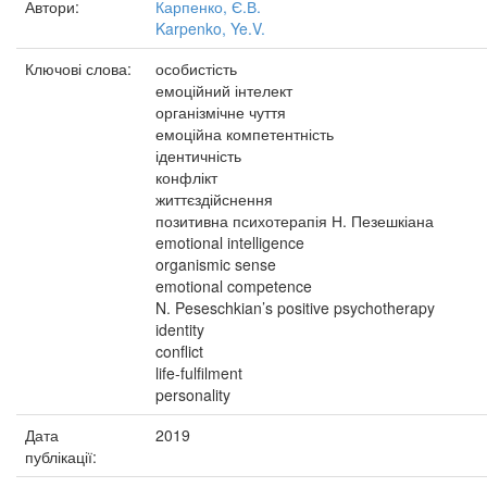
Автори:
Карпенко, Є.В.
Karpenko, Ye.V.
Ключові слова:
особистість
емоційний інтелект
організмічне чуття
емоційна компетентність
ідентичність
конфлікт
життєздійснення
позитивна психотерапія Н. Пезешкіана
emotional intelligence
organismic sense
emotional competence
N. Peseschkian’s positive psychotherapy
identity
conflict
life-fulfilment
personality
Дата
2019
публікації: