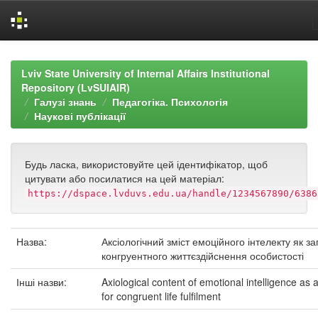
Skip
navigation
Lviv State University of Internal Affairs Institutional
Repository (LvSUIAIR)
Галузі знань
Педагогіка. Психологія
Наукові публікації
Будь ласка, використовуйте цей ідентифікатор, щоб
цитувати або посилатися на цей матеріал:
https://dspace.lvduvs.edu.ua/handle/1234567890/6386
Назва:
Аксіологічний зміст емоційного інтелекту як з
конгруентного життєздійснення особистості
Інші назви:
Axiological content of emotional intelligence as 
for congruent life fulfilment