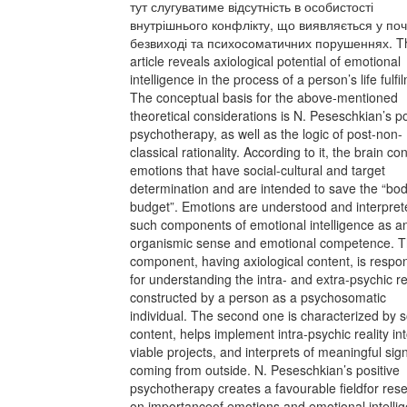
тут слугуватиме відсутність в особистості
внутрішнього конфлікту, що виявляється у поч
безвиході та психосоматичних порушеннях. T
article reveals axiological potential of emotional
intelligence in the process of a person’s life fulfi
The conceptual basis for the above-mentioned
theoretical considerations is N. Peseschkian’s po
psychotherapy, as well as the logic of post-non-
classical rationality. According to it, the brain co
emotions that have social-cultural and target
determination and are intended to save the “bo
budget”. Emotions are understood and interpret
such components of emotional intelligence as a
organismic sense and emotional competence. Th
component, having axiological content, is respo
for understanding the intra- and extra-psychic re
constructed by a person as a psychosomatic
individual. The second one is characterized by s
content, helps implement intra-psychic reality in
viable projects, and interprets of meaningful sig
coming from outside. N. Peseschkian’s positive
psychotherapy creates a favourable fieldfor res
on importanceof emotions and emotional intelli