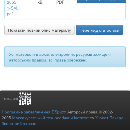
2055-
kB
PDF
1-SM.
pdf
Показати повний опис матеріалу
Перегляд статистики
Усі матеріали в архіві електронних ресурсів захищені
авторським правом, всі права збережені.
Тема від
Програмне забезпечення DSpace
Авторські права © 2002-
2005
Массачусетський технологічний інститут
та
Х’юлет Пакард
-
Зворотний зв’язок