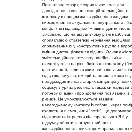
Пезешкіана створює сприятливе поле для
дослідження значення емоцій та емоційного
інтелекту в процесі життєздійснення завдяки
виокремленню актуального, внутрішнього і ба
конфліктів і відповідних їм рівнів ідентичності.
З’ясовано, що на актуальному рівні найбільш
сприятливою стратегією керування емоціями 
спрямування їх у конструктивне русло є виро
вміння дистанціюватися від них. Однак аксіол
зміст емоційного інтелекту найбільш чітко
актуалізується на рівні базового конфлікту (ба
ідентичності), згідно з яким наявність тих чи і
відчуттів, почуттів, емоцій та афектів може сві
про дезадаптивність старих концепцій у нових
соціокультурних реаліях, а також сигналізуват
потребу їх зміни і про здолання пов’язаних із
ризиків. Це уможливлюється завдяки
налагодженому контакту із собою і через пом
входження в емоційний “потік”, що допомагає
відокремити інтроекти від справжнього Я й у
підсумку обрати конгруентний шлях
життєздійснення. Індикатором правильності в