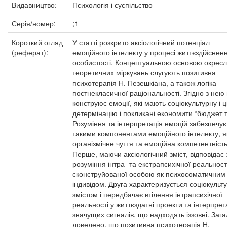
Видавництво:
Психологія і суспільство
Серія/номер:
;1
Короткий огляд
У статті розкрито аксіологічний потенціал
(реферат):
емоційного інтелекту у процесі життєздійснен
особистості. Концептуальною основою окрес
теоретичних міркувань слугують позитивна
психотерапія Н. Пезешкіана, а також логіка
постнекласичної раціональності. Згідно з нею
конструює емоції, які мають соціокультурну і ц
детермінацію і покликані економити “бюджет т
Розуміння та інтерпретація емоцій забезпечує
такими компонентами емоційного інтелекту, я
організмічне чуття та емоційна компетентність
Перше, маючи аксіологічний зміст, відповідає 
розуміння інтра- та екстрапсихічної реальност
сконструйованої особою як психосоматичним
індивідом. Друга характеризується соціокульт
змістом і передбачає втілення інтрапсихічної
реальності у життєздатні проекти та інтерпрет
значущих сигналів, що надходять іззовні. Заг
доведено, що позитивна психотерапія Н.