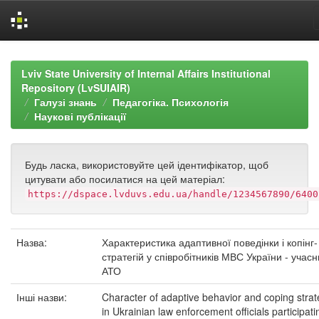
Skip
navigation
Lviv State University of Internal Affairs Institutional
Repository (LvSUIAIR)
Галузі знань
Педагогіка. Психологія
Наукові публікації
Будь ласка, використовуйте цей ідентифікатор, щоб
цитувати або посилатися на цей матеріал:
https://dspace.lvduvs.edu.ua/handle/1234567890/6400
Назва:
Характеристика адаптивної поведінки і копінг-
стратегій у співробітників МВС України - учасн
АТО
Інші назви:
Character of adaptive behavior and coping strat
in Ukrainian law enforcement officials participati