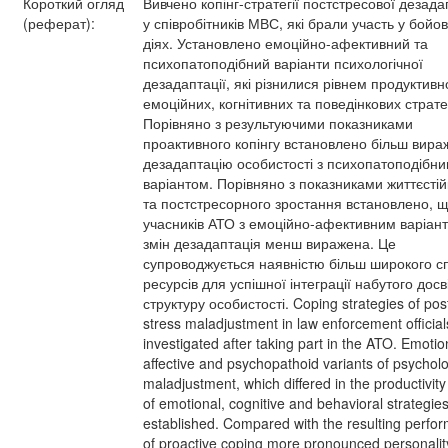
Короткий огляд
Вивчено копінг-стратегії постстресової дезада
(реферат):
у співробітників МВС, які брали участь у бойо
діях. Установлено емоційно-афективний та
психопатоподібний варіанти психологічної
дезадаптації, які різнилися рівнем продуктивн
емоційних, когнітивних та поведінкових страте
Порівняно з результуючими показниками
проактивного копінгу встановлено більш вира
дезадаптацію особистості з психопатоподібн
варіантом. Порівняно з показниками життєстій
та постстресорного зростання встановлено, щ
учасників АТО з емоційно-афективним варіан
змін дезадаптація менш виражена. Це
супроводжується наявністю більш широкого с
ресурсів для успішної інтеграції набутого досв
структуру особистості. Coping strategies of pos
stress maladjustment in law enforcement officia
investigated after taking part in the ATO. Emotio
affective and psychopathoid variants of psycholo
maladjustment, which differed in the productivity
of emotional, cognitive and behavioral strategie
established. Compared with the resulting perfo
of proactive coping more pronounced personalit