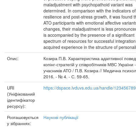
maladjustment with psychopathoid variant was
determined. In comparison with the indicators of
resilience and post-stress growth, it was found t
ATO participants with emotional affective variant
changes, their maladjustment is less pronounce
is accompanied by the presence of a significant
spectrum of resources for successful integration
acquired experience in the structure of personali
Опис:
Козира П.В. Характеристика адаптивної поведі
копінг-стратегій у співробітників МВС України -
учасників АТО / П.В. Козира // Медична психоло
2016. - № 4. - С. 59-65.
URI
https://dspace.lvduvs.edu.ua/handle/12345678
(Уніфікований
ідентифікатор
ресурсу):
Розташовується
Наукові публікації
у зібраннях: