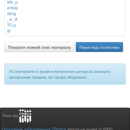
ials_p
articip
ating
_in_A
TO.p
df
Показати повний опис матеріалу
Перегляд статистики
Усі матеріали в архіві електронних ресурсів захищені
авторським правом, всі права збережені.
Тема від
Програмне забезпечення DSpace
Авторські права © 2002-