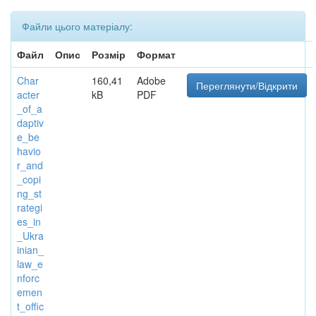
Файли цього матеріалу:
Файл
Опис
Розмір
Формат
Char
160,41
Adobe
Переглянути/Відкрити
acter
kB
PDF
_of_a
daptiv
e_be
havio
r_and
_copi
ng_st
rategi
es_in
_Ukra
inian_
law_e
nforc
emen
t_offic