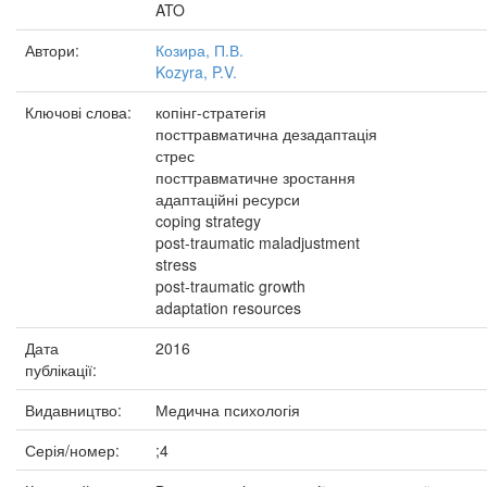
ATO
Автори:
Козира, П.В.
Kozyra, P.V.
Ключові слова:
копінг-стратегія
посттравматична дезадаптація
стрес
посттравматичне зростання
адаптаційні ресурси
coping strategy
post-traumatic maladjustment
stress
post-traumatic growth
adaptation resources
Дата
2016
публікації:
Видавництво:
Медична психологія
Серія/номер:
;4