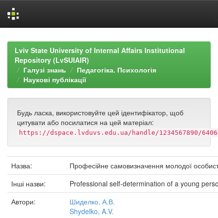
Skip
navigation
Lviv State University of Internal Affairs Institutional
Repository (LvSUIAIR)
Галузі знань
Педагогіка. Психологія
Наукові публікації
Будь ласка, використовуйте цей ідентифікатор, щоб
цитувати або посилатися на цей матеріал:
https://dspace.lvduvs.edu.ua/handle/1234567890/6406
Назва:
Професійне самовизначення молодої особист
Інші назви:
Professional self-determination of a young pers
Автори:
Шиделко, А.В.
Shydelko, A.V.