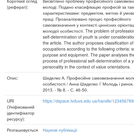
Короткий огляд
Висвітлено проблему професійного самовизн
(реферат):
молоді. Подано класифікацію професій за та
характеристиками: предметом, метою й умов
праці. Проаналізовано процес професійного
самовизначення у контексті ціннісних орієнтац
молодої особистості. The problem of professio
self-determination of youth is under consideratio
the article. The author proposes classification of
occupations according to the following criteria: s
purpose and equipment. The paper analyses th
process of professional self-determination of a 
personality in the context of value orientations.
Опис:
Шиделко А. Професійне самовизначення мол
особистості / Анна Шиделко // Молодь і ринок.
2013. - № 8. - С. 46-50.
URI
https://dspace.lvduvs.edu.ua/handle/12345678
(Уніфікований
ідентифікатор
ресурсу):
Розташовується
Наукові публікації