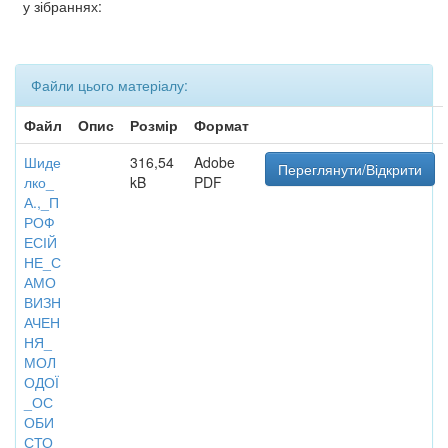
у зібраннях:
Файли цього матеріалу:
Файл
Опис
Розмір
Формат
Шиде
316,54
Adobe
Переглянути/Відкрити
лко_
kB
PDF
А.,_П
РОФ
ЕСІЙ
НЕ_С
АМО
ВИЗН
АЧЕН
НЯ_
МОЛ
ОДОЇ
_ОС
ОБИ
СТО