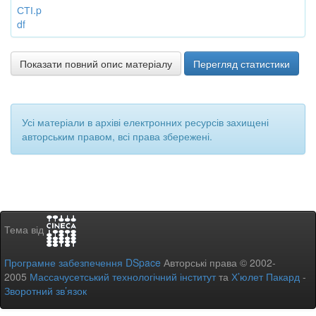
СТІ.p
df
Показати повний опис матеріалу
Перегляд статистики
Усі матеріали в архіві електронних ресурсів захищені
авторським правом, всі права збережені.
Тема від
Програмне забезпечення DSpace
Авторські права © 2002-
2005
Массачусетський технологічний інститут
та
Х’юлет Пакард
-
Зворотний зв’язок