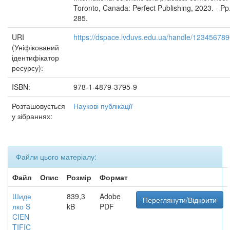
Toronto, Canada: Perfect Publishing, 2023. - Pp
285.
URI
https://dspace.lvduvs.edu.ua/handle/12345678
(Уніфікований
ідентифікатор
ресурсу):
ISBN:
978-1-4879-3795-9
Розташовується
Наукові публікації
у зібраннях:
Файли цього матеріалу:
Файл
Опис
Розмір
Формат
Шиде
839,3
Adobe
Переглянути/Відкрити
лко S
kB
PDF
CIEN
TIFIC