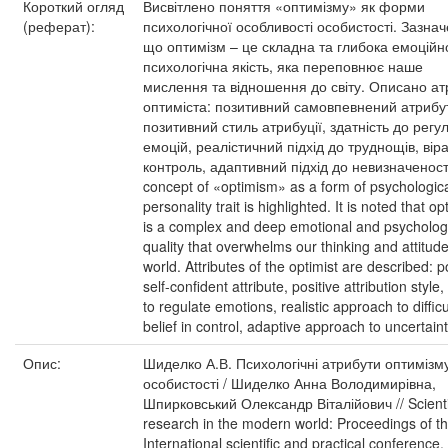
Короткий огляд
Висвітлено поняття «оптимізму» як форми
(реферат):
психологічної особливості особистості. Зазнач
що оптимізм – це складна та глибока емоційн
психологічна якість, яка переповнює наше
мислення та відношення до світу. Описано ат
оптиміста: позитивний самовпевнений атрибу
позитивний стиль атрибуції, здатність до регул
емоцій, реалістичний підхід до труднощів, віра
контроль, адаптивний підхід до невизначеност
concept of «optimism» as a form of psychologic
personality trait is highlighted. It is noted that o
is a complex and deep emotional and psycholog
quality that overwhelms our thinking and attitude
world. Attributes of the optimist are described: p
self-confident attribute, positive attribution style, 
to regulate emotions, realistic approach to difficu
belief in control, adaptive approach to uncertaint
Опис:
Шиделко А.В. Психологічні атрибути оптимізм
особистості / Шиделко Анна Володимирівна,
Шпирковський Олександр Віталійович // Scienti
research in the modern world: Proceedings of t
International scientific and practical conference. 