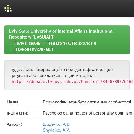
Skip
navigation
Lviv State University of Internal Affairs Institutional
Repository (LvSUIAIR)
Галузі знань
Педагогіка. Психологія
Наукові публікації
Будь ласка, використовуйте цей ідентифікатор, щоб
цитувати або посилатися на цей матеріал:
https://dspace.lvduvs.edu.ua/handle/1234567890/6466
Назва:
Психологічні атрибути оптимізму особистості
Інші назви:
Psychological attributes of personality optimism
Автори:
Шиделко, А.В.
Shydelko, A.V.