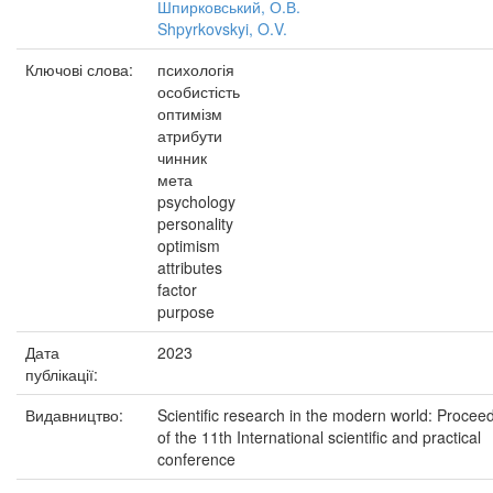
Шпирковський, О.В.
Shpyrkovskyi, O.V.
Ключові слова:
психологія
особистість
оптимізм
атрибути
чинник
мета
psychology
personality
optimism
attributes
factor
purpose
Дата
2023
публікації:
Видавництво:
Scientific research in the modern world: Procee
of the 11th International scientific and practical
conference