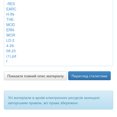
-RES
EARC
H-IN-
THE-
MOD
ERN-
WOR
LD-2
4-26.
08.23
(1).pd
f
Показати повний опис матеріалу
Перегляд статистики
Усі матеріали в архіві електронних ресурсів захищені
авторським правом, всі права збережені.