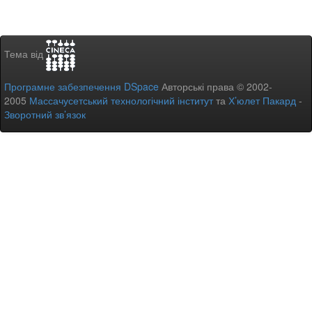
Тема від
Програмне забезпечення DSpace
Авторські права © 2002-
2005
Массачусетський технологічний інститут
та
Х’юлет Пакард
-
Зворотний зв’язок