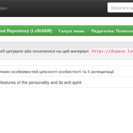
ідка
ional Repository (LvSUIAIR)
Галузі знань
Педагогіка. Психол
щоб цитувати або посилатися на цей матеріал:
https://dspace.lv
них особливостей цілісності особистості та її антиципації
eatures of the personality and its anti-spirit