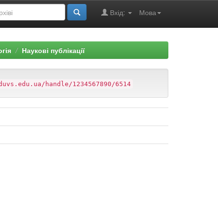
Вхід:
Мова
огія
Наукові публікації
duvs.edu.ua/handle/1234567890/6514