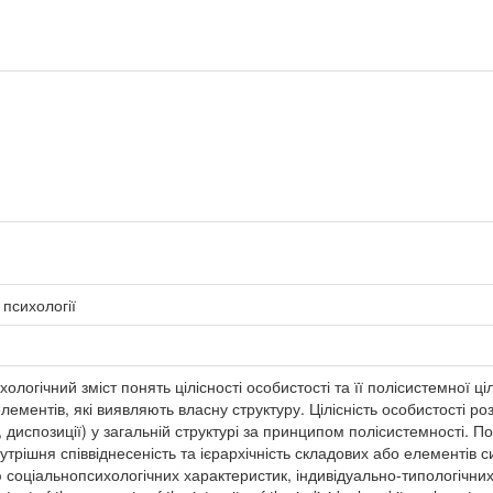
 психології
ологічний зміст понять цілісності особистості та її полісистемної ціл
лементів, які виявляють власну структуру. Цілісність особистості ро
диспозиції) у загальній структурі за принципом полісистемності. Пол
утрішня співвіднесеність та ієрархічність складових або елементів с
соціальнопсихологічних характеристик, індивідуально-типологічних в