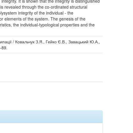
ntegrity. It is shown that the integrity is distinguished
l is revealed through the co-ordinated structural
ysystem integrity of the individual - the
or elements of the system. The genesis of the
istics, the individual-typological properties and the
пації / Ковальчук З.Я., Гейко Є.В., Завацький Ю.А.,
-89.