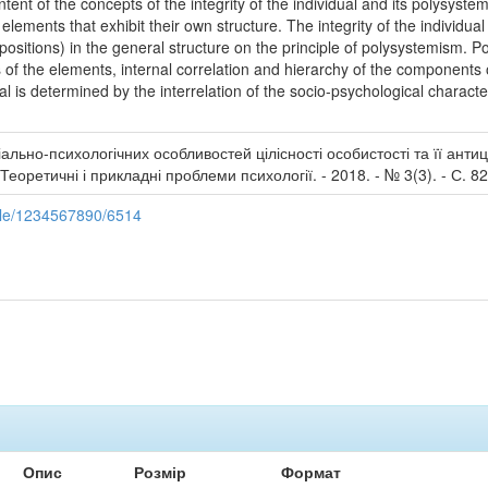
ent of the concepts of the integrity of the individual and its polysystem i
elements that exhibit their own structure. The integrity of the individua
ositions) in the general structure on the principle of polysystemism. Pol
of the elements, internal correlation and hierarchy of the components 
al is determined by the interrelation of the socio-psychological character
ально-психологічних особливостей цілісності особистості та її антици
 Теоретичні і прикладні проблеми психології. - 2018. - № 3(3). - С. 82
ndle/1234567890/6514
Опис
Розмір
Формат