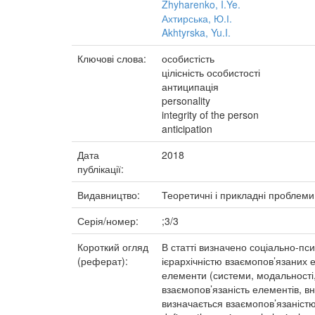
Zhyharenko, I.Ye.
Ахтирська, Ю.І.
Akhtyrska, Yu.I.
Ключові слова:
особистість
цілісність особистості
антиципація
personality
integrity of the person
anticipation
Дата
2018
публікації:
Видавництво:
Теоретичні і прикладні проблеми
Серія/номер:
;3/3
Короткий огляд
В статті визначено соціально-псих
(реферат):
ієрархічністю взаємопов’язаних е
елементи (системи, модальності, 
взаємопов’язаність елементів, вн
визначається взаємопов’язаністю 