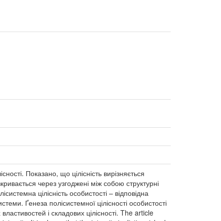
існості. Показано, що цілісність вирізняється
зкривається через узгоджені між собою структурні
ісистемна цілісність особистості – відповідна
истеми. Ґенеза полісистемної цілісності особистості
ластивостей і складових цілісності. The article