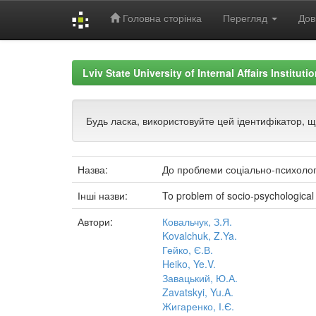
Головна сторінка
Перегляд
Дов
Skip
navigation
Lviv State University of Internal Affairs Institut
Будь ласка, використовуйте цей ідентифікатор, 
Назва:
До проблеми соціально-психологіч
Інші назви:
To problem of socio-psychological f
Автори:
Ковальчук, З.Я.
Kovalchuk, Z.Ya.
Гейко, Є.В.
Heiko, Ye.V.
Завацький, Ю.А.
Zavatskyi, Yu.A.
Жигаренко, І.Є.