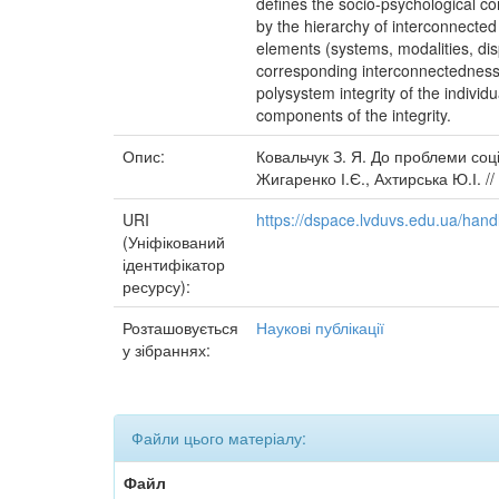
defines the socio-psychological cont
by the hierarchy of interconnected 
elements (systems, modalities, disp
corresponding interconnectedness 
polysystem integrity of the individu
components of the integrity.
Опис:
Ковальчук З. Я. До проблеми соці
Жигаренко І.Є., Ахтирська Ю.І. //
URI
https://dspace.lvduvs.edu.ua/ha
(Уніфікований
ідентифікатор
ресурсу):
Розташовується
Наукові публікації
у зібраннях:
Файли цього матеріалу:
Файл