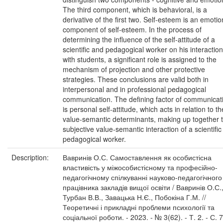
The third component, which is behavioral, is a
derivative of the first two. Self-esteem is an emotio
component of self-esteem. In the process of
determining the influence of the self-attitude of a
scientific and pedagogical worker on his interaction
with students, a significant role is assigned to the
mechanism of projection and other protective
strategies. These conclusions are valid both in
interpersonal and in professional pedagogical
communication. The defining factor of communicat
is personal self-attitude, which acts in relation to th
value-semantic determinants, making up together 
subjective value-semantic interaction of a scientifi
pedagogical worker.
Description:
Вавринів О.С. Самоставлення як особистісна
властивість у міжособистісному та професійно-
педагогічному спілкуванні науково-педагогічного
працівника закладів вищої освіти / Вавринів О.С.
Турбан В.В., Завацька Н.Є., Побокіна Г.М. //
Теоретичні і прикладні проблеми психології та
соціальної роботи. - 2023. - № 3(62). - Т. 2. - С. 