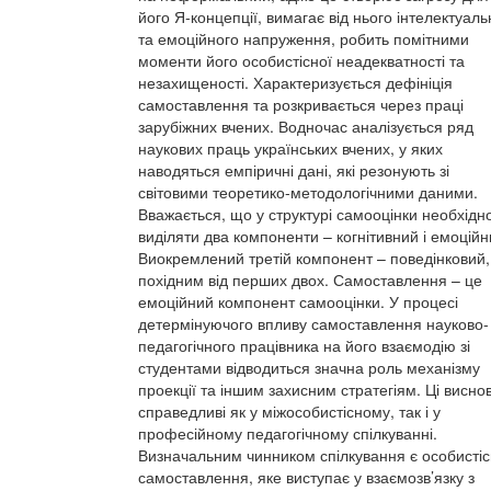
його Я-концепції, вимагає від нього інтелектуаль
та емоційного напруження, робить помітними
моменти його особистісної неадекватності та
незахищеності. Характеризується дефініція
самоставлення та розкривається через праці
зарубіжних вчених. Водночас аналізується ряд
наукових праць українських вчених, у яких
наводяться емпіричні дані, які резонують зі
світовими теоретико-методологічними даними.
Вважається, що у структурі самооцінки необхідн
виділяти два компоненти – когнітивний і емоційн
Виокремлений третій компонент – поведінковий,
похідним від перших двох. Самоставлення – це
емоційний компонент самооцінки. У процесі
детермінуючого впливу самоставлення науково-
педагогічного працівника на його взаємодію зі
студентами відводиться значна роль механізму
проекції та іншим захисним стратегіям. Ці висно
справедливі як у міжособистісному, так і у
професійному педагогічному спілкуванні.
Визначальним чинником спілкування є особисті
самоставлення, яке виступає у взаємозв’язку з