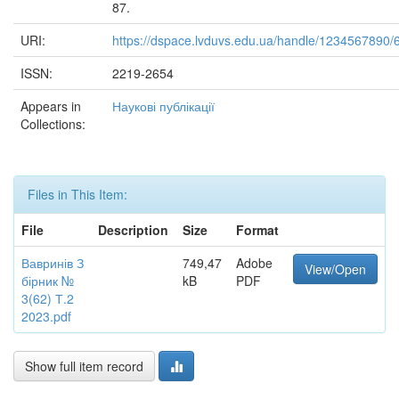
87.
URI:
https://dspace.lvduvs.edu.ua/handle/1234567890/
ISSN:
2219-2654
Appears in
Наукові публікації
Collections:
Files in This Item:
File
Description
Size
Format
Вавринів З
749,47
Adobe
View/Open
бірник №
kB
PDF
3(62) Т.2
2023.pdf
Show full item record