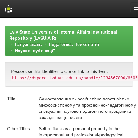
Skip
navigation
Lviv State University of Internal Affairs Institutional
Repository (LvSUIAIR)
Галузі знань
Педагогіка. Психологія
Наукові публікації
Please use this identifier to cite or link to this item:
https://dspace.lvduvs.edu.ua/handle/1234567890/6605
Title:
Самоставлення як особистісна властивість у
міжособистісному та професійно-педагогічному
спілкуванні науково-педагогічного працівника
закладів вищої освіти
Other Titles:
Self-attitude as a personal property in the
interpersonal and professional-pedagogical