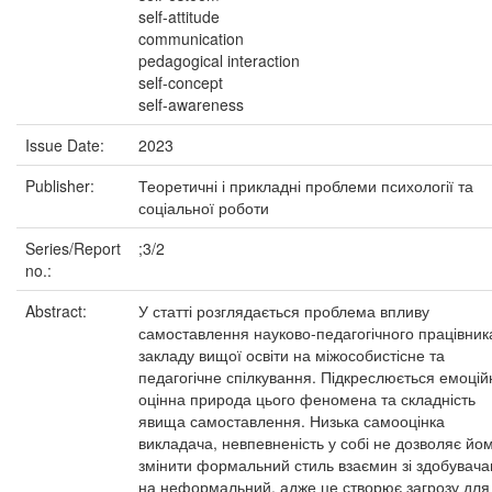
self-attitude
communication
pedagogical interaction
self-concept
self-awareness
Issue Date:
2023
Publisher:
Теоретичні і прикладні проблеми психології та
соціальної роботи
Series/Report
;3/2
no.:
Abstract:
У статті розглядається проблема впливу
самоставлення науково-педагогічного працівник
закладу вищої освіти на міжособистісне та
педагогічне спілкування. Підкреслюється емоцій
оцінна природа цього феномена та складність
явища самоставлення. Низька самооцінка
викладача, невпевненість у собі не дозволяє йо
змінити формальний стиль взаємин зі здобувач
на неформальний, адже це створює загрозу для