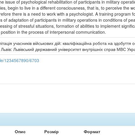
he issue of psychological rehabilitation of participants in military opera
ies, begin to live in a different consciousness, that is, to perceive the w
refore there is a need to work with a psychologist. A training program fo
 of adaptation of participants in military operations in conditions of pea
ssing of stressful situations, formation of abilities to implement signifi
position in the process of interpersonal communication.
літація учасників військових дій: кваліфікаційна робота на здобуття 
– Львів: Львівський державний університет внутрішніх справ МВС Украї
ndle/1234567890/6703
Опис
Розмір
Формат