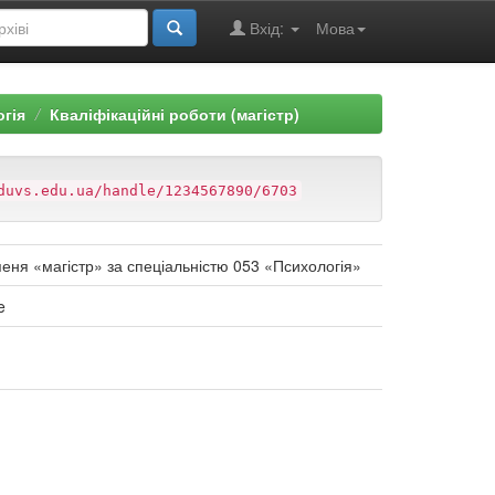
Вхід:
Мова
огія
Кваліфікаційні роботи (магістр)
duvs.edu.ua/handle/1234567890/6703
упеня «магістр» за спеціальністю 053 «Психологія»
e