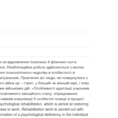
м на відновлення психічних й фізичних сил в
ти. Реабілітаційна робота здійснюється з метою
ня психологічного недоліку в особистості зі
 актуальним. Практично всі люди, які повернулися з
о війна це – стрес, у більшій чи меншій мірі, і тому
и військових дій: «Особливості адаптації учасників
я позитивного емоційного стану, опрацювання
авиків комунікації й особистої позиції в процесі
chological rehabilitation, which is aimed at restoring
ess to work. Rehabilitation work is carried out with
formation of a psychological deficiency in the individual