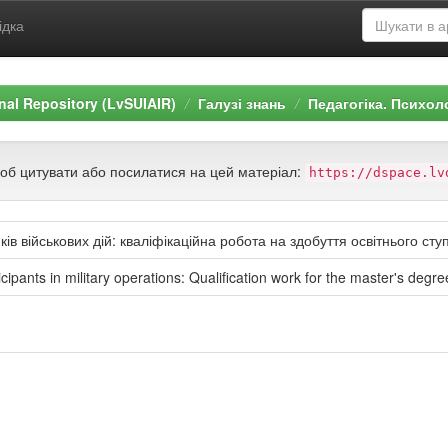
ідка
ional Repository (LvSUIAIR)
Галузі знань
Педагогіка. Психол
щоб цитувати або посилатися на цей матеріал:
https://dspace.lv
ків військових дій: кваліфікаційна робота на здобуття освітнього ст
icipants in military operations: Qualification work for the master's degre