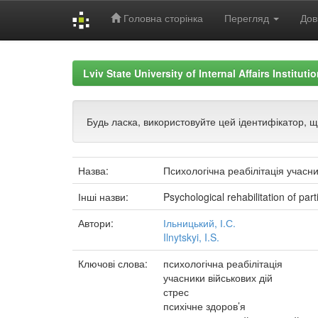
Головна сторінка
Перегляд
Дов
Skip
navigation
Lviv State University of Internal Affairs Institut
Будь ласка, використовуйте цей ідентифікатор, 
Назва:
Психологічна реабілітація учасни
Інші назви:
Psychological rehabilitation of part
Автори:
Ільницький, І.С.
Ilnytskyi, I.S.
Ключові слова:
психологічна реабілітація
учасники військових дій
стрес
психічне здоров’я