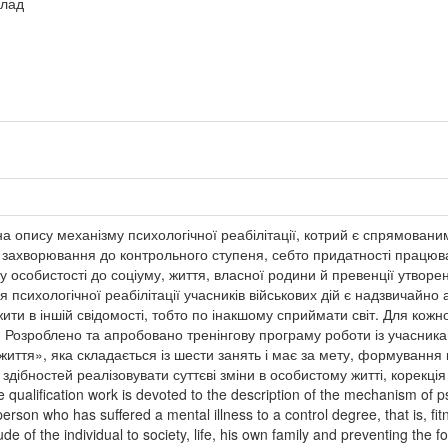
злад
а опису механізму психологічної реабілітації, котрий є спрямовани
 захворювання до контрольного ступеня, себто придатності працюва
 особистості до соціуму, життя, власної родини й превенції утворен
 психологічної реабілітації учасників військових дій є надзвичайно
ити в іншій свідомості, тобто по інакшому сприймати світ. Для кожног
. Розроблено та апробовано тренінгову програму роботи із учасникам
 життя», яка складається із шести занять і має за мету, формуванн
дібностей реалізовувати суттєві зміни в особистому житті, корекція н
qualification work is devoted to the description of the mechanism of psy
erson who has suffered a mental illness to a control degree, that is, fitn
tude of the individual to society, life, his own family and preventing the 