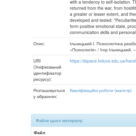
with a tendency to self-isolation. T
returned from the war, from hostilit
a greater or lesser extent, and the
developed and tested: "Peculiarities
form positive emotional state, proce
communication skills and personal 
Опис:
Ільницький І. Психологічна реабі
«Психологія» / Ігор Ільницький. 
URI
https://dspace.lvduvs.edu.ua/ha
(Уніфікований
ідентифікатор
ресурсу):
Розташовується
Кваліфікаційні роботи (магістр)
у зібраннях:
Файли цього матеріалу:
Файл