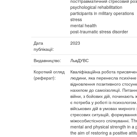
посттравматичний стресовий ро
psychological rehabilitation
participants in military operations
stress
mental health
post-traumatic stress disorder
Дата
2023
публікації:
Видавництво:
ЛьвДУВС
Короткий огляд
Кваліфікаційна робота присвячен
(реферат):
людини, яка перенесла психічне
відновлення позитивного стосунку
нахилом до самоізоляції. Питання
війни, з бойових дій, починають ж
є потреба у роботі із психологом
військових дій в умовах мирного
стресових ситуацій, формування з
міжособистісного спілкуванні. The 
mental and physical strength in a p
the aim of restoring a positive atti