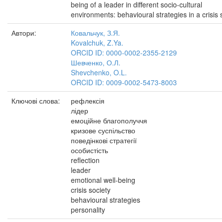
being of a leader in different socio-cultural
environments: behavioural strategies in a crisis 
Автори:
Ковальчук, З.Я.
Kovalchuk, Z.Ya.
ORCID ID: 0000-0002-2355-2129
Шевченко, О.Л.
Shevchenko, O.L.
ORCID ID: 0009-0002-5473-8003
Ключові слова:
рефлексія
лідер
емоційне благополуччя
кризове суспільство
поведінкові стратегії
особистість
reflection
leader
emotional well-being
crisis society
behavioural strategies
personality