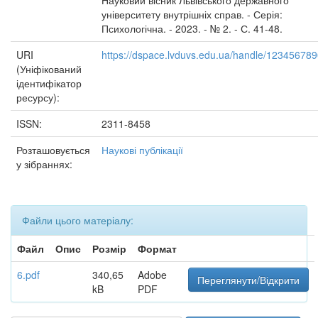
Науковий вісник Львівського державного
університету внутрішніх справ. - Серія:
Психологічна. - 2023. - № 2. - С. 41-48.
URI
https://dspace.lvduvs.edu.ua/handle/12345678
(Уніфікований
ідентифікатор
ресурсу):
ISSN:
2311-8458
Розташовується
Наукові публікації
у зібраннях:
Файли цього матеріалу:
Файл
Опис
Розмір
Формат
6.pdf
340,65
Adobe
Переглянути/Відкрити
kB
PDF