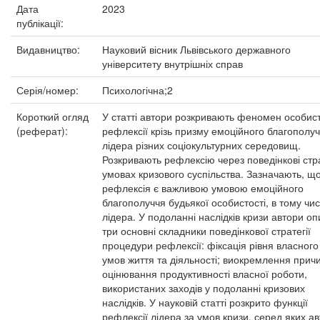
Дата
2023
публікації:
Видавництво:
Науковий вісник Львівського державного
університету внутрішніх справ
Серія/номер:
Психологічна;2
Короткий огляд
У статті автори розкривають феномен особист
(реферат):
рефлексії крізь призму емоційного благополу
лідера різних соціокультурних середовищ.
Розкривають рефлексію через поведінкові стра
умовах кризового суспільства. Зазначають, щ
рефлексія є важливою умовою емоційного
благополуччя будьякої особистості, в тому чис
лідера. У подоланні наслідків кризи автори о
три основні складники поведінкової стратегії
процедури рефлексії: фіксація рівня власного
умов життя та діяльності; виокремлення прич
оцінювання продуктивності власної роботи,
використаних заходів у подоланні кризових
наслідків. У науковій статті розкрито функції
рефлексії лідера за умов кризи, серед яких а