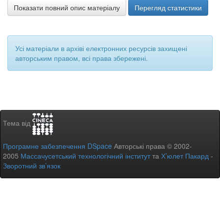
Показати повний опис матеріалу
Перегляд статистики
Усі матеріали в архіві електронних ресурсів захищені
авторським правом, всі права збережені.
Тема від
Програмне забезпечення DSpace
Авторські права © 2002-
2005
Массачусетський технологічний інститут
та
Х’юлет Пакард
-
Зворотний зв’язок