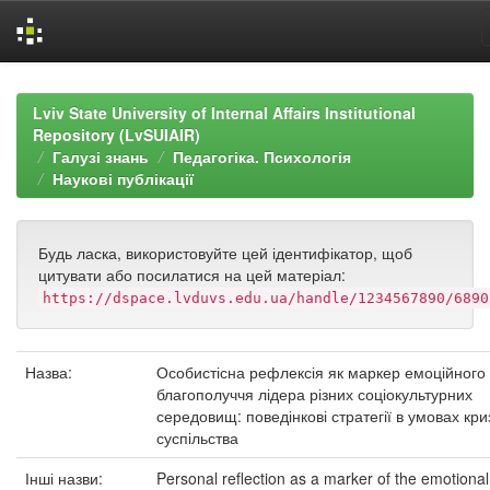
Skip
navigation
Lviv State University of Internal Affairs Institutional
Repository (LvSUIAIR)
Галузі знань
Педагогіка. Психологія
Наукові публікації
Будь ласка, використовуйте цей ідентифікатор, щоб
цитувати або посилатися на цей матеріал:
https://dspace.lvduvs.edu.ua/handle/1234567890/6890
Назва:
Особистісна рефлексія як маркер емоційного
благополуччя лідера різних соціокультурних
середовищ: поведінкові стратегії в умовах кри
суспільства
Інші назви:
Personal reflection as a marker of the emotional