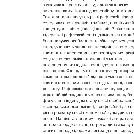
зазначають проєктувальну, організаторську,
змістовно-комунікативну, корекційну та мотива
Також автори описують рівні рефлексії лідера
серед яких поверховий, глибший, аналітичний
концептуальний, оцінно-ціннісний. З підвище
лідерської рефлексійності піднімається емоці
благополуччя особистості та збільшується усп
і продуктивність здолання наслідків різного ро
кризи, а також ефективніше реалізуються різні
соціально-економічні технології з метою
покращення життєдіяльності лідера та команд
він очолює. Стверджують, що структуротворч
компонентом рефлексії лідера в умовах еконо
кризи є аналіз ним своєї життєдіяльності, свог
розвитку. Рефлексія як основа змісту соціаль
стратегій дій людини в умовах кризи передба
фіксування індивідом стану своєї особистісної
господарсько-економічної, професійної діяльн
рівня розвитку своєї економічної культури та 
цього. На підставі аналізу наукової літератури
автори стверджують, що стрімка динаміка суч
ставить перед лідерами нові завдання, серед