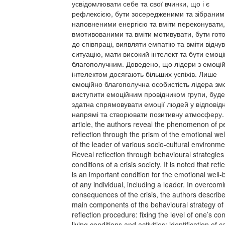
усвідомлювати себе та свої вчинки, що і є
рефлексією, бути зосередженими та зібраним
наповненими енергією та вміти переконувати,
вмотивованими та вміти мотивувати, бути гот
до співпраці, виявляти емпатію та вміти відчу
ситуацію, мати високий інтелект та бути емоц
благополучним. Доведено, що лідери з емоці
інтелектом досягають більших успіхів. Лише
емоційно благополучна особистість лідера зм
виступити емоційним провідником групи, буде
здатна спрямовувати емоції людей у відповід
напрямі та створювати позитивну атмосферу. 
article, the authors reveal the phenomenon of p
reflection through the prism of the emotional wel
of the leader of various socio-cultural environme
Reveal reflection through behavioural strategies 
conditions of a crisis society. It is noted that refl
is an important condition for the emotional well-
of any individual, including a leader. In overcom
consequences of the crisis, the authors describe
main components of the behavioural strategy of
reflection procedure: fixing the level of one’s con
living conditions and activities; identification of 