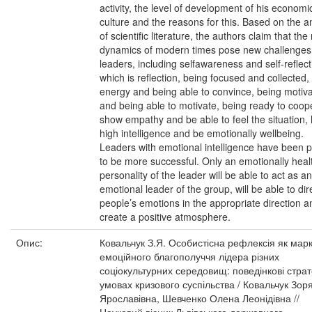
activity, the level of development of his economi
culture and the reasons for this. Based on the a
of scientific literature, the authors claim that the
dynamics of modern times pose new challenges
leaders, including selfawareness and self-reflect
which is reflection, being focused and collected, f
energy and being able to convince, being motiv
and being able to motivate, being ready to coop
show empathy and be able to feel the situation,
high intelligence and be emotionally wellbeing.
Leaders with emotional intelligence have been 
to be more successful. Only an emotionally heal
personality of the leader will be able to act as an
emotional leader of the group, will be able to dir
people’s emotions in the appropriate direction a
create a positive atmosphere.
Опис:
Ковальчук З.Я. Особистісна рефлексія як мар
емоційного благополуччя лідера різних
соціокультурних середовищ: поведінкові страте
умовах кризового суспільства / Ковальчук Зор
Ярославівна, Шевченко Олена Леонідівна //