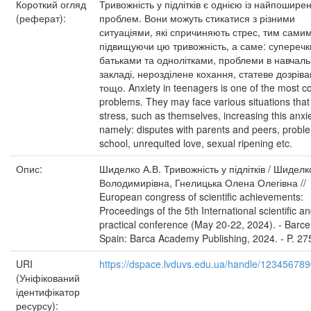
Короткий огляд
Тривожність у підлітків є однією із найпошире
(реферат):
проблем. Вони можуть стикатися з різними
ситуаціями, які спричиняють стрес, тим самим
підвищуючи цю тривожність, а саме: суперечк
батьками та однолітками, проблеми в навчал
закладі, нерозділене кохання, статеве дозрів
тощо. Anxiety in teenagers is one of the most
problems. They may face various situations tha
stress, such as themselves, increasing this anxie
namely: disputes with parents and peers, probl
school, unrequited love, sexual ripening etc.
Опис:
Шиделко А.В. Тривожність у підлітків / Шидел
Володимирівна, Гнелицька Олена Олегівна //
European congress of scientific achievements:
Proceedings of the 5th International scientific a
practical conference (May 20-22, 2024). - Barce
Spain: Barca Academy Publishing, 2024. - P. 27
URI
https://dspace.lvduvs.edu.ua/handle/12345678
(Уніфікований
ідентифікатор
ресурсу):