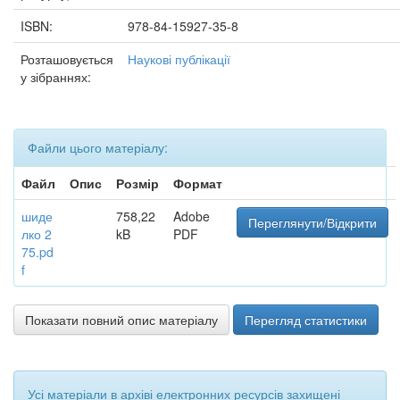
ISBN:
978-84-15927-35-8
Розташовується
Наукові публікації
у зібраннях:
Файли цього матеріалу:
Файл
Опис
Розмір
Формат
шиде
758,22
Adobe
Переглянути/Відкрити
лко 2
kB
PDF
75.pd
f
Показати повний опис матеріалу
Перегляд статистики
Усі матеріали в архіві електронних ресурсів захищені