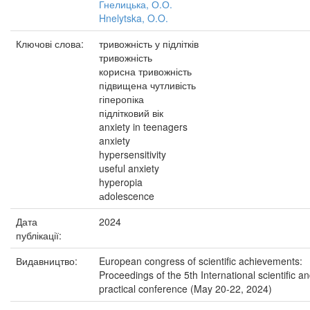
Гнелицька, О.О.
Hnelytska, O.O.
Ключові слова:
тривожність у підлітків
тривожність
корисна тривожність
підвищена чутливість
гіперопіка
підлітковий вік
anxiety in teenagers
anxiety
hypersensitivity
useful anxiety
hyperopia
аdolescence
Дата
2024
публікації:
Видавництво:
European congress of scientific achievements:
Proceedings of the 5th International scientific a
practical conference (May 20-22, 2024)