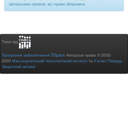
авторським правом, всі права збережені.
Тема від
Програмне забезпечення DSpace
Авторські права © 2002-
2005
Массачусетський технологічний інститут
та
Х’юлет Пакард
-
Зворотний зв’язок