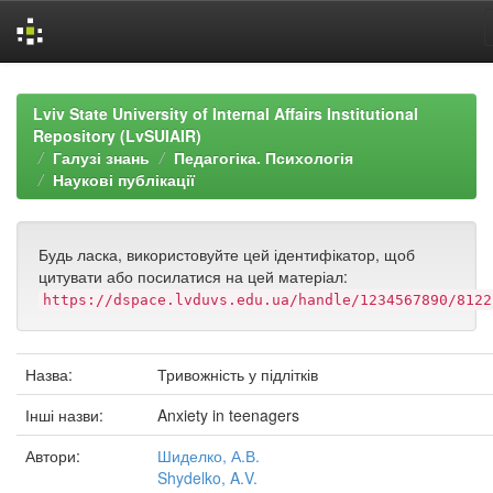
Skip
navigation
Lviv State University of Internal Affairs Institutional
Repository (LvSUIAIR)
Галузі знань
Педагогіка. Психологія
Наукові публікації
Будь ласка, використовуйте цей ідентифікатор, щоб
цитувати або посилатися на цей матеріал:
https://dspace.lvduvs.edu.ua/handle/1234567890/8122
Назва:
Тривожність у підлітків
Інші назви:
Anxiety in teenagers
Автори:
Шиделко, А.В.
Shydelko, A.V.