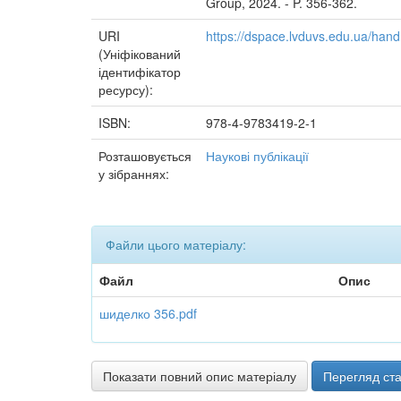
Group, 2024. - P. 356-362.
URI
https://dspace.lvduvs.edu.ua/ha
(Уніфікований
ідентифікатор
ресурсу):
ISBN:
978-4-9783419-2-1
Розташовується
Наукові публікації
у зібраннях:
Файли цього матеріалу:
Файл
Опис
шиделко 356.pdf
Показати повний опис матеріалу
Перегляд ста