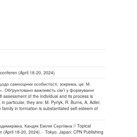
l conferen (April 18-20, 2024)
одо самооцінки особистості, зокрема, це: М.
а». Обґрунтовано важливість сім’ї у формуванні
ssessment of the individual and its process is
in particular, they are: M. Pyrlyk, R. Burns, A. Adler,
 family in formation is substantiated self-esteem of
имирівна, Кандяк Емілія Сергіївна // Topical
ren (April 18-20, 2024). - Tokyo, Japan: CPN Publishing