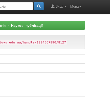
Вхід:
Мова
огія
Наукові публікації
duvs.edu.ua/handle/1234567890/8127