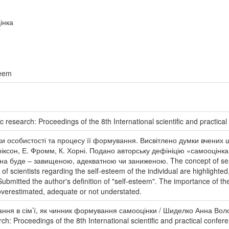
інка
teem
c research: Proceedings of the 8th International scientific and practica
 особистості та процесу її формування. Висвітлено думки вчених щ
ріксон, Е. Фромм, К. Хорні. Подано авторську дефініцію «самооцінк
на буде – завищеною, адекватною чи заниженою. The concept of self-a
f scientists regarding the self-esteem of the individual are highlighted, 
ubmitted the author's definition of "self-esteem". The importance of the
- overestimated, adequate or not understated.
ння в сім’ї, як чинник формування самооцінки / Шиделко Анна Волод
rch: Proceedings of the 8th International scientific and practical confe