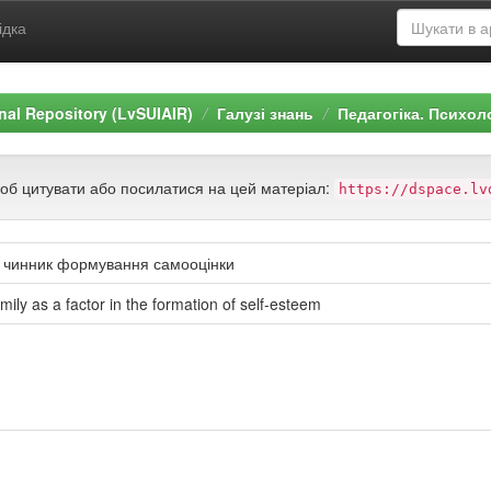
ідка
ional Repository (LvSUIAIR)
Галузі знань
Педагогіка. Психол
щоб цитувати або посилатися на цей матеріал:
https://dspace.lv
як чинник формування самооцінки
amily as a factor in the formation of self-esteem