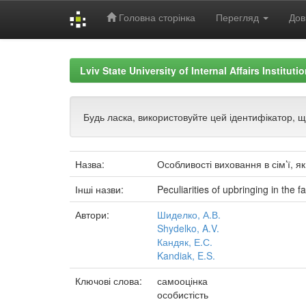
Головна сторінка
Перегляд
Дов
Skip
navigation
Lviv State University of Internal Affairs Institut
Будь ласка, використовуйте цей ідентифікатор, 
Назва:
Особливості виховання в сім’ї, 
Інші назви:
Peculiarities of upbringing in the f
Автори:
Шиделко, А.В.
Shydelko, A.V.
Кандяк, Е.С.
Kandiak, E.S.
Ключові слова:
самооцінка
особистість