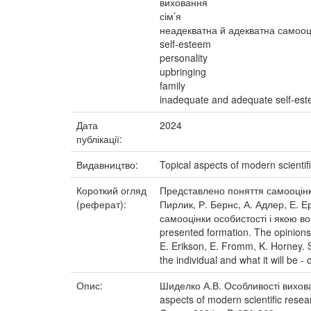
виховання
сім’я
неадекватна й адекватна самооц
self-esteem
personality
upbringing
family
inadequate and adequate self-es
Дата
2024
публікації:
Видавництво:
Topical aspects of modern scientifi
Короткий огляд
Представлено поняття самооцінки
(реферат):
Пирлик, Р. Бернс, А. Адлер, Е. Е
самооцінки особистості і якою во
presented formation. The opinions o
E. Erikson, E. Fromm, K. Horney. S
the individual and what it will be 
Опис:
Шиделко А.В. Особливості вихова
aspects of modern scientific resea