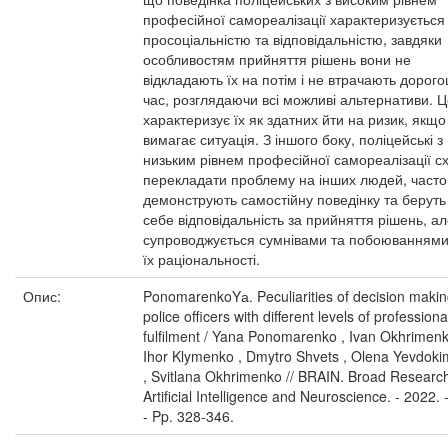
професійної самореалізації характеризується
просоціальністю та відповідальністю, завдяки
особливостям прийняття рішень вони не
відкладають їх на потім і не втрачають дорого
час, розглядаючи всі можливі альтернативи. 
характеризує їх як здатних йти на ризик, якщо
вимагає ситуація. З іншого боку, поліцейські з
низьким рівнем професійної самореалізації с
перекладати проблему на інших людей, часто
демонструють самостійну поведінку та беруть
себе відповідальність за прийняття рішень, ал
супроводжується сумнівами та побоюванням
їх раціональності.
Опис:
PonomarenkoYа. Peculiarities of decision makin
police officers with different levels of professional
fulfilment / Yana Ponomarenko , Ivan Okhrimenk
Ihor Klymenko , Dmytro Shvets , Olena Yevdok
, Svitlana Okhrimenko // BRAIN. Broad Research
Artificial Intelligence and Neuroscience. - 2022.
- Pp. 328-346.