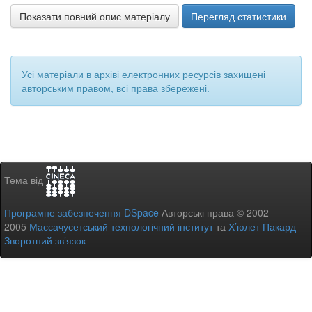
Показати повний опис матеріалу
Перегляд статистики
Усі матеріали в архіві електронних ресурсів захищені
авторським правом, всі права збережені.
Тема від
Програмне забезпечення DSpace
Авторські права © 2002-
2005
Массачусетський технологічний інститут
та
Х’юлет Пакард
-
Зворотний зв’язок