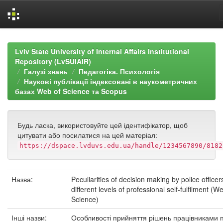
Skip
navigation
Lviv State University of Internal Affairs Institutional
Repository (LvSUIAIR)
Галузі знань
Педагогіка. Психологія
Наукові публікації індексовані в наукометричних
базах Web of Science та Scopus
Будь ласка, використовуйте цей ідентифікатор, щоб
цитувати або посилатися на цей матеріал:
https://dspace.lvduvs.edu.ua/handle/1234567890/8182
Назва:
Peculiarities of decision making by police officer
different levels of professional self-fulfilment (W
Science)
Інші назви:
Особливості прийняття рішень працівниками п