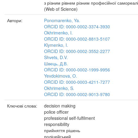
з різним рівнем різним професійної самореалі
(Web of Science)
Автори:
Ponomarenko, Ya.
ORCID ID: 0000-0002-3374-3930
Okhrimenko, I.
ORCID ID: 0000-0002-8813-5107
Klymenko, I.
ORCID ID: 0000-0002-3552-2277
Shvets, D.V.
Швець, Д.В.
ORCID ID: 0000-0002-1999-9956
Yevdokimova, O.
ORCID ID: 0000-0003-4211-7277
Okhrimenko, S.
ORCID ID: 0000-0002-9013-9780
Ключові слова:
decision making
police officer
professional self-fulfilment
responsibility
прийняття рішень
поліцейський