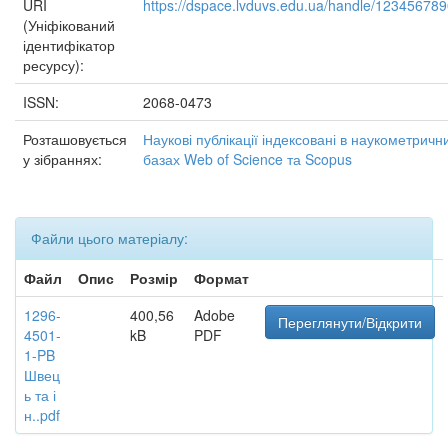
URI
https://dspace.lvduvs.edu.ua/handle/12345678
(Уніфікований
ідентифікатор
ресурсу):
ISSN:
2068-0473
Розташовується
Наукові публікації індексовані в наукометричн
у зібраннях:
базах Web of Science та Scopus
Файли цього матеріалу:
Файл
Опис
Розмір
Формат
1296-
400,56
Adobe
Переглянути/Відкрити
4501-
kB
PDF
1-PB
Швец
ь та і
н..pdf