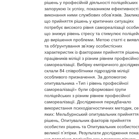
рішень у професійній діяльності поліцейських
запорукою їх успіху, показником ефективності
виконання ними службових обов’язків. Заклик
що прийняття рішень у критичних ситуаціях
потребує високого рівня самореалізації особис
що знижує рівень стресу та стимулює поліцей
до вирішення проблеми. Метою статті є вияв
та обґрунтування зв’язку особистісних
характеристик із факторами прийняття рішень
працівників міліції з різним рівнем професійно
самореалізації. Вибірку емпіричного дослідж
склали 84 співробітники підрозділів міліції
особливого призначення. За допомогою
опитувальника «Тип і рівень професійної
самореалізації» були сформовані групи
поліцейських з різним рівнем професійної
самореалізації. Дослідження передбачало
використання психодіагностичних методик, с
яких: Мельбурнський опитувальник прийняття
рішень, Опитувальник факторів прийняття
особистих рішень та Опитувальник особистост
великої п’ятірки. Результати дослідження пока
що поведінка поліцейських з високим рівнем