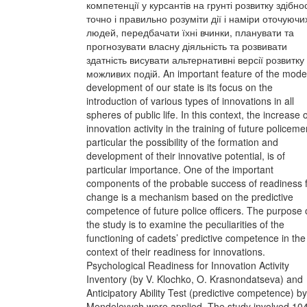
компетенції у курсантів на грунті розвитку здібно
точно і правильно розуміти дії і наміри оточуючи
людей, передбачати їхні вчинки, планувати та
прогнозувати власну діяльність та розвивати
здатність висувати альтернативні версії розвитку
можливих подій. An important feature of the mode
development of our state is its focus on the
introduction of various types of innovations in all
spheres of public life. In this context, the increase 
innovation activity in the training of future policeme
particular the possibility of the formation and
development of their innovative potential, is of
particular importance. One of the important
components of the probable success of readiness 
change is a mechanism based on the predictive
competence of future police officers. The purpose 
the study is to examine the peculiarities of the
functioning of cadets’ predictive competence in the
context of their readiness for innovations.
Psychological Readiness for Innovation Activity
Inventory (by V. Klochko, O. Krasnondatseva) and
Anticipatory Ability Test (predictive competence) by
Mendelevych were applied. The study involved 10