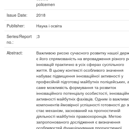
policemen
Issue Date:
2018
Publisher:
Наука і освіта
Series/Report
;3
no.:
Abstract:
Важливою рисою сучасного розвитку нашої дер
є його спрямованість на впровадження різного р
інновацій практично в усіх сферах суспільного
життя. В цьому контексті особливого значення
набуває підвищення інноваційної активності у
професійній підготовці майбутніх поліцейських, 
саме можливість формування та розвиток
інноваційного потенціалу особистості, інноваційн
активності майбутніх фахівців. Одним із важливи
компонентів ймовірної успішності готовності до з
стає механізм, заснований на прогностичній
діяльності майбутніх правоохоронців. Метою
запропонованого дослідження є визначення
особливостей функціонування прогностичної