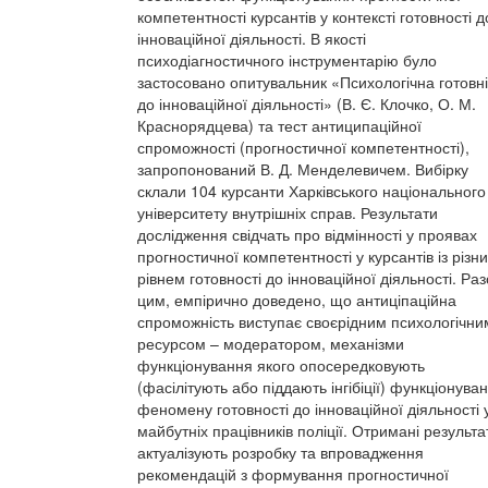
компетентності курсантів у контексті готовності д
інноваційної діяльності. В якості
психодіагностичного інструментарію було
застосовано опитувальник «Психологічна готовні
до інноваційної діяльності» (В. Є. Клочко, О. М.
Краснорядцева) та тест антиципаційної
спроможності (прогностичної компетентності),
запропонований В. Д. Менделевичем. Вибірку
склали 104 курсанти Харківського національного
університету внутрішніх справ. Результати
дослідження свідчать про відмінності у проявах
прогностичної компетентності у курсантів із різн
рівнем готовності до інноваційної діяльності. Раз
цим, емпірично доведено, що антиціпаційна
спроможність виступає своєрідним психологічни
ресурсом – модератором, механізми
функціонування якого опосередковують
(фасілітують або піддають інгібіції) функціонува
феномену готовності до інноваційної діяльності 
майбутніх працівників поліції. Отримані результа
актуалізують розробку та впровадження
рекомендацій з формування прогностичної