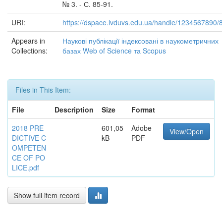
№ 3. - С. 85-91.
URI:
https://dspace.lvduvs.edu.ua/handle/1234567890/
Appears in
Наукові публікації індексовані в наукометричних
Collections:
базах Web of Science та Scopus
Files in This Item:
File
Description
Size
Format
2018 PRE
601,05
Adobe
View/Open
DICTIVE C
kB
PDF
OMPETEN
CE OF PO
LICE.pdf
Show full item record