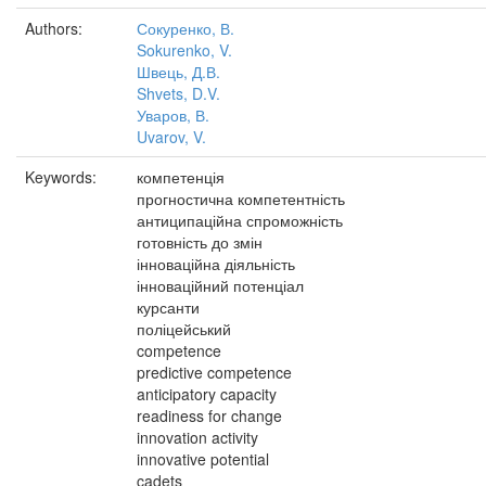
Authors:
Сокуренко, В.
Sokurenko, V.
Швець, Д.В.
Shvets, D.V.
Уваров, В.
Uvarov, V.
Keywords:
компетенція
прогностична компетентність
антиципаційна спроможність
готовність до змін
інноваційна діяльність
інноваційний потенціал
курсанти
поліцейський
competence
predictive competence
anticipatory capacity
readiness for change
innovation activity
innovative potential
cadets