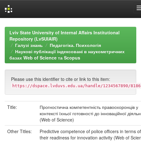
Skip
navigation
Lviv State University of Internal Affairs Institutional
Repository (LvSUIAIR)
Галузі знань
Педагогіка. Психологія
Наукові публікації індексовані в наукометричних
базах Web of Science та Scopus
Please use this identifier to cite or link to this item:
https://dspace.lvduvs.edu.ua/handle/1234567890/8186
Title:
Прогностична компетентність правоохоронців у
контексті їхньої готовності до інноваційної діяльн
(Web of Science)
Other Titles:
Predictive competence of police officers in terms of
their readiness for innovation activity (Web of Scie