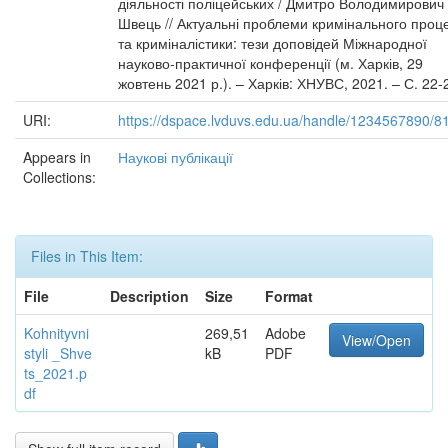
діяльності поліцейських / Дмитро Володимирович
Швець // Актуальні проблеми кримінального проц
та криміналістики: тези доповідей Міжнародної
науково-практичної конференції (м. Харків, 29
жовтень 2021 р.). – Харків: ХНУВС, 2021. – С. 22-
URI:
https://dspace.lvduvs.edu.ua/handle/1234567890/8
Appears in
Наукові публікації
Collections:
Files in This Item:
File
Description
Size
Format
Kohnityvni
269,51
Adobe
View/Open
styli _Shve
kB
PDF
ts_2021.p
df