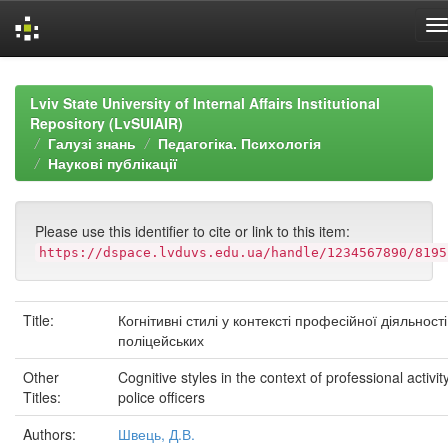
Skip
navigation
Lviv State University of Internal Affairs Institutional
Repository (LvSUIAIR)
Галузі знань
Педагогіка. Психологія
Наукові публікації
Please use this identifier to cite or link to this item:
https://dspace.lvduvs.edu.ua/handle/1234567890/8195
Title:
Когнітивні стилі у контексті професійної діяльності
поліцейських
Other
Cognitive styles in the context of professional activit
Titles:
police officers
Authors:
Швець, Д.В.