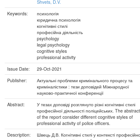
Shvets, D.V.
Keywords:
психологія
юридична психологія
когнітивні стилі
професійна діяльність
psychology
legal psychology
cognitive styles
professional activity
Issue Date:
29-Oct-2021
Publisher:
Актуальні проблеми кримінального процесу та
криміналістики : тези доповідей Міжнародної
науково-практичної конференції
Abstract:
У тезах доповіді розглянуто різні когнітивні стилі
професійної діяльності поліцейських. The abstrac
of the report consider different cognitive styles of
professional activity of police officers.
Description:
Швець Д.В. Когнітивні стилі у контексті професійно