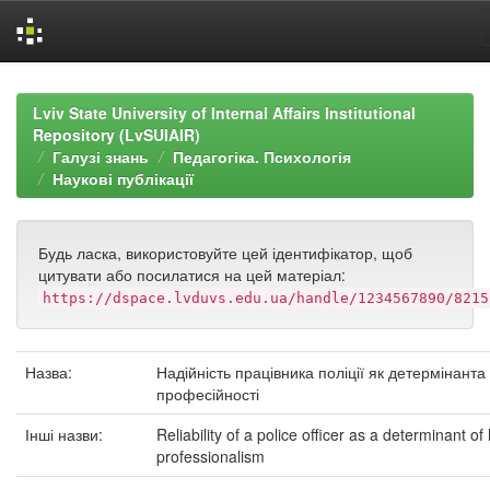
Skip
navigation
Lviv State University of Internal Affairs Institutional
Repository (LvSUIAIR)
Галузі знань
Педагогіка. Психологія
Наукові публікації
Будь ласка, використовуйте цей ідентифікатор, щоб
цитувати або посилатися на цей матеріал:
https://dspace.lvduvs.edu.ua/handle/1234567890/8215
Назва:
Надійність працівника поліції як детермінанта
професійності
Інші назви:
Reliability of a police officer as a determinant of 
professionalism