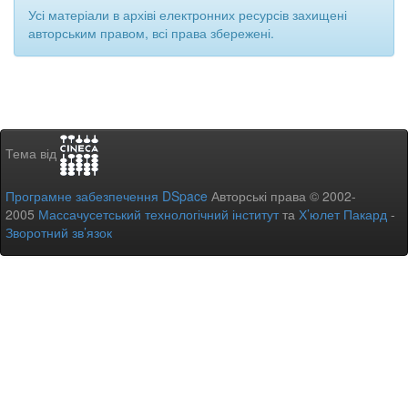
Усі матеріали в архіві електронних ресурсів захищені
авторським правом, всі права збережені.
Тема від
Програмне забезпечення DSpace
Авторські права © 2002-
2005
Массачусетський технологічний інститут
та
Х’юлет Пакард
-
Зворотний зв’язок