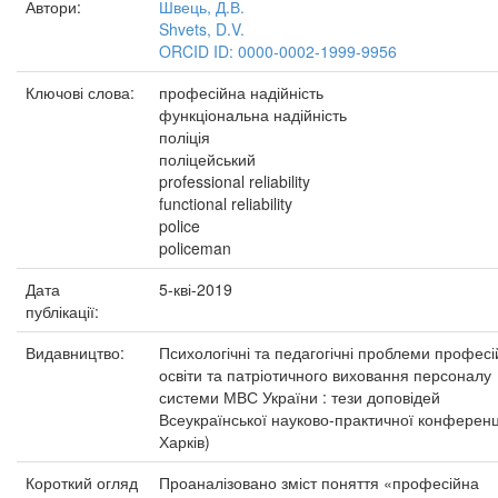
Автори:
Швець, Д.В.
Shvets, D.V.
ORCID ID: 0000-0002-1999-9956
Ключові слова:
професійна надійність
функціональна надійність
поліція
поліцейський
professional reliability
functional reliability
police
policeman
Дата
5-кві-2019
публікації:
Видавництво:
Психологічні та педагогічні проблеми професі
освіти та патріотичного виховання персоналу
системи МВС України : тези доповідей
Всеукраїнської науково-практичної конференці
Харків)
Короткий огляд
Проаналізовано зміст поняття «професійна