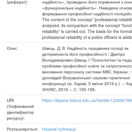
(реферат):
надійність», проведено його порівняння з по
«функціональна надійність». Наведена основ
формування професійної надійності поліцейс
The content of the concept "professional reliabilit
analyzed, its comparison with the concept "funct
reliability" is carried out. The basis for the forma
professional reliability of a police officers is add
Опис:
Швець, Д. В. Надійність працівника поліції як
детермінанта його професійності / Дмитро
Володимирович Швець // Психологічні та педаг
проблеми професійної освіти та патріотичног
виховання персоналу системи МВС України : 
доповідей Всеукраїнської науково-практичної
конференції (м. Харків, 5 квітня 2019 р.). – Хар
ХНУВС, 2019. – С. 155-158.
URI
https://dspace.lvduvs.edu.ua/handle/12345678
(Уніфікований
ідентифікатор
ресурсу):
Розташовується
Наукові публікації