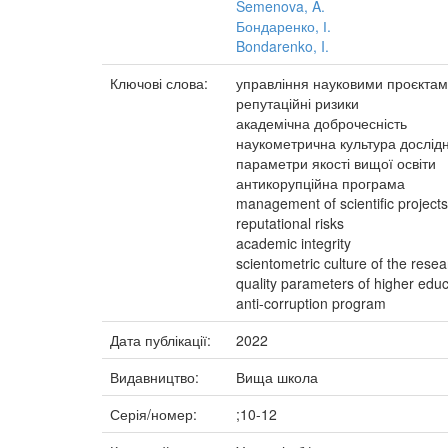
Semenova, A.
Бондаренко, І.
Bondarenko, I.
Ключові слова:
управління науковими проєкта
репутаційні ризики
академічна доброчесність
наукометрична культура дослід
параметри якості вищої освіти
антикорупційна програма
management of scientific projects
reputational risks
academic integrity
scientometric culture of the rese
quality parameters of higher educ
anti-corruption program
Дата публікації:
2022
Видавництво:
Вища школа
Серія/номер:
;10-12