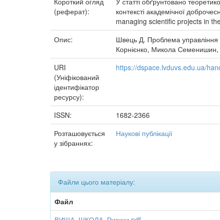
Короткий огляд
У статті обґрунтовано теоретик
(реферат):
контексті академічної доброчеснос
managing scientific projects in th
Опис:
Швець Д. Проблема управління 
Корнієнко, Микола Семенишин, А
URI
https://dspace.lvduvs.edu.ua/ha
(Уніфікований
ідентифікатор
ресурсу):
ISSN:
1682-2366
Розташовується
Наукові публікації
у зібраннях:
Файли цього матеріалу:
Файл
ВИЩА_ШКОЛА_Ризики.pdf