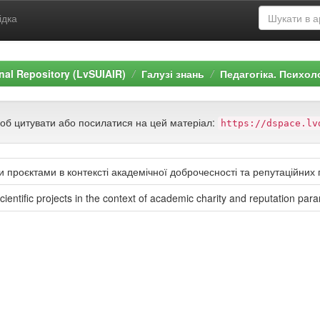
ідка
ional Repository (LvSUIAIR)
Галузі знань
Педагогіка. Психол
щоб цитувати або посилатися на цей матеріал:
https://dspace.lv
проєктами в контексті академічної доброчесності та репутаційних 
ntific projects in the context of academic charity and reputation param