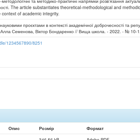
о-методологічні та методико-практичні напрямки розв'язання актуа
ті. The article substantiates theoretical-methodological and methodical
e context of academic integrity.
науковими проєктами в контексті академічної доброчесності та реп
лла Семенова, Віктор Бондаренко // Вища школа. - 2022. - № 10-12.
ndle/1234567890/8251
Опис
Розмір
Формат
346,56 kB
Adobe PDF