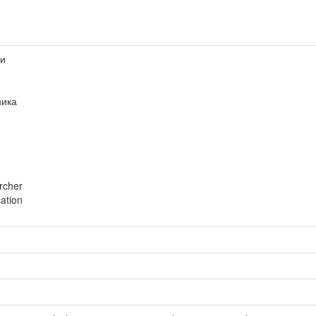
ми
ника
archer
ation