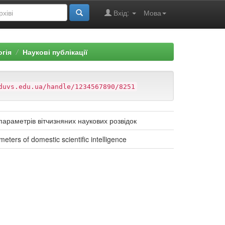
Вхід:
Мова
огія
Наукові публікації
duvs.edu.ua/handle/1234567890/8251
параметрів вітчизняних наукових розвідок
eters of domestic scientific intelligence