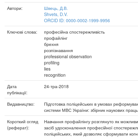
Автори:
Швець, Д.В.
Shvets, D.V.
ORCID ID: 0000-0002-1999-9956
Ключові слова:
професійна спостережливість
профайлінг
брехня
розпізнавання
professional observation
profiling
lies
recognition
Дата
24-тра-2018
публікації:
Видавництво:
Підготовка поліцейських в умовах реформува
системи МВС України: збірник наукових праць
Короткий огляд
Навчання профайлінгу розглянуто як можлив
(реферат):
засіб удосконалення професійної спостережл
поліцейських, який дозволяє сформувати когн