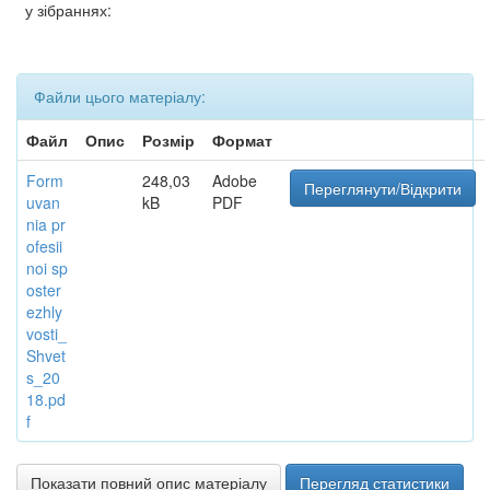
у зібраннях:
Файли цього матеріалу:
Файл
Опис
Розмір
Формат
Form
248,03
Adobe
Переглянути/Відкрити
uvan
kB
PDF
nia pr
ofesii
noi sp
oster
ezhly
vosti_
Shvet
s_20
18.pd
f
Показати повний опис матеріалу
Перегляд статистики