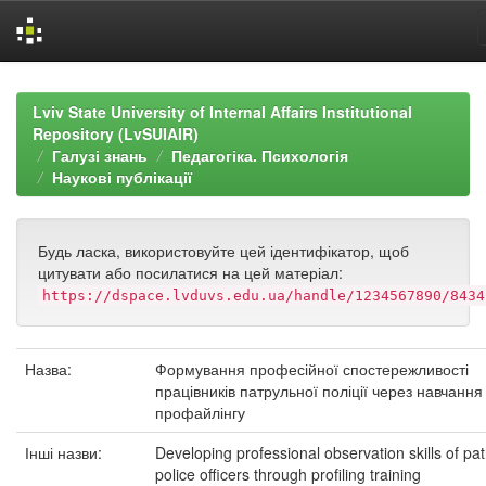
Skip
navigation
Lviv State University of Internal Affairs Institutional
Repository (LvSUIAIR)
Галузі знань
Педагогіка. Психологія
Наукові публікації
Будь ласка, використовуйте цей ідентифікатор, щоб
цитувати або посилатися на цей матеріал:
https://dspace.lvduvs.edu.ua/handle/1234567890/8434
Назва:
Формування професійної спостережливості
працівників патрульної поліції через навчання
профайлінгу
Інші назви:
Developing professional observation skills of pat
police officers through profiling training