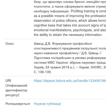
базу, що враховує ознаки брехні, емоційні пр
психотипи, а також сформувати вміння отрим
необхідну інформацію. Profiling training is con
as a possible means of improving the profession
observation of police officers, which allows form
cognitive base that takes into account signs of ly
emotional manifestations, psychotypes, and als
the ability to obtain the necessary information.
Опис:
Швець Д.В. Формування професійної
спостережливості працівників патрульної поліц
через навчання профайлінгу / Д.В. Швець //
Підготовка поліцейських в умовах реформува
системи МВС України: збірник наукових праць
Харків, 24 травня 2018 р.). – Харків: ХНУВС, 2
С. 136-139.
URI
https://dspace.lvduvs.edu.ua/handle/12345678
(Уніфікований
ідентифікатор
ресурсу):
Розташовується
Наукові публікації