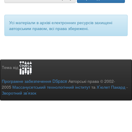
Усі матеріали в архіві електронних ресурсів захищені
авторським правом, всі права збережені.
Тема від
Програмне забезпечення DSpace
Авторські права © 2002-
2005
Массачусетський технологічний інститут
та
Х’юлет Пакард
-
Зворотний зв’язок