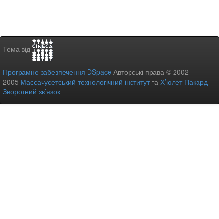
Тема від
Програмне забезпечення DSpace
Авторські права © 2002-
2005
Массачусетський технологічний інститут
та
Х’юлет Пакард
-
Зворотний зв’язок