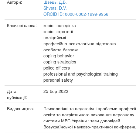
Автори:
Швець, Д.В.
Shvets, D.V.
ORCID ID: 0000-0002-1999-9956
Ключові слова:
копінг-поведінка
копінг-стратегії
поліцейські
професійно-психологічна підготовка
особиста безпека
coping behavior
coping strategies
police officers
professional and psychological training
personal safety
Дата
25-бер-2022
публікації:
Видавництво:
Психологічні та педагогічні проблеми професі
освіти та патріотичного виховання персоналу
системи МВС України : тези доповідей
Всеукраїнської науково-практичної конференц