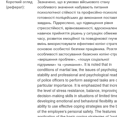
Короткий огляд
Зазначено, що в умовах військового стану
(реферат):
особливого значення набувають питання
психологічної стійкості та професійно-психоло
готовності поліцейських до виконання постав
завдань. Підкреслено, що підвищення рівня
стресостійкості, врівноваженості, вдосконале
навичок прийняття рішень у ситуаціях обмеж
часу, розвиток емоційної та поведінкової гнучко
вмінь використовувати ефективні копінг-стратег
основою особистої безпеки працівника. Розгл
особливості застосування базисних копінг-стра
«вирішення проблем», «пошук соціальної
підтримки» та «уникання». It is noted that in
conditions of martial law, the issues of psycholog
stability and professional and psychological rea
of police officers to perform assigned tasks are 
particular importance. It is emphasized that incr
the level of stress resistance, balance, improvin
decision-making skills in situations of limited tim
developing emotional and behavioral flexibility a
ability to use effective coping strategies are the 
of the employee's personal safety. The features 
application of the basic coping strategies of "pr