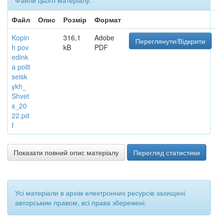
Файли цього матеріалу:
Файл
Опис
Розмір
Формат
Kopin
316,1
Adobe
Переглянути/Відкрити
h pov
kB
PDF
edink
a polit
seisk
ykh_
Shvet
s_20
22.pd
f
Показати повний опис матеріалу
Перегляд статистики
Усі матеріали в архіві електронних ресурсів захищені
авторським правом, всі права збережені.