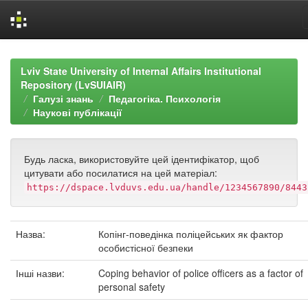
Skip
navigation
Lviv State University of Internal Affairs Institutional
Repository (LvSUIAIR)
Галузі знань
Педагогіка. Психологія
Наукові публікації
Будь ласка, використовуйте цей ідентифікатор, щоб
цитувати або посилатися на цей матеріал:
https://dspace.lvduvs.edu.ua/handle/1234567890/8443
Назва:
Копінг-поведінка поліцейських як фактор
особистісної безпеки
Інші назви:
Coping behavior of police officers as a factor of
personal safety