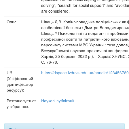
solving", "search for social support" and "avoid
are considered.
Опис:
Швець Д.В. Копінг-поведінка поліцейських як 
особистісної безпеки / Дмитро Володимирови
Швець // Психологічні та педагогічні проблеми
професійної освіти та патріотичного вихованн
персоналу системи МВС України : тези допов
Всеукраїнської науково-практичної конференці
Харків, 25 березня 2022 р.). - Харків: ХНУВС, 
С. 76-78.
URI
https://dspace.lvduvs.edu.ua/handle/12345678
(Уніфікований
ідентифікатор
ресурсу):
Розташовується
Наукові публікації
у зібраннях: