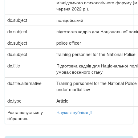
міжвідомчого психологічного форуму (м.
червня 2022 р.).
dc.subject
поліцейський
dc.subject
підготовка кадрів для Національної поліц
dc.subject
police officer
dc.subject
training personnel for the National Police
dc.title
Підготовка кадрів для Національної поліц
умовах воєнного стану
dc.title.alternative
Training personnel for the National Police
under martial law
dc.type
Article
Розташовується у
Наукові публікації
зібраннях: