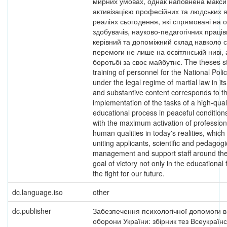
мирних умовах, однак наповнена макс
активізацією професійних та людських я
реаліях сьогодення, які спрямовані на 
здобувачів, науково-педагогічних праців
керівний та допоміжний склад навколо с
перемоги не лише на освітянській ниві, 
боротьбі за своє майбутнє. The theses st
training of personnel for the National Poli
under the legal regime of martial law in its
and substantive content corresponds to t
implementation of the tasks of a high-qual
educational process in peaceful conditions, 
with the maximum activation of professio
human qualities in today's realities, which
uniting applicants, scientific and pedagog
management and support staff around t
goal of victory not only in the educational f
the fight for our future.
dc.language.iso
other
dc.publisher
Забезпечення психологічної допомоги в
оборони України: збірник тез Всеукраїн