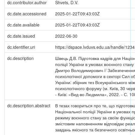
dc.contributor.author
Shvets, D.V.
dc.date.accessioned
2025-01-22T09:43:03Z
dc.date.available
2025-01-22T09:43:03Z
dc.date.issued
2022-06-30
dc.identifier.uri
https://dspace.lvduvs.edu.ua/handle/12
dc.description
Швець Д.В. Підготовка кадрів для Націо
поліції України в умовах воєнного стану
Дмитро Володимирович // Забезпеченн
психологічної допомоги в секторі Сил 
України: збірник тез Всеукраїнського мі
психологічного форуму (м. Київ, 30 черв
- Київ: «Вид-во Людмила», 2022. - С. 10
dc.description.abstract
В тезах говориться про те, що підготовк
Національної поліції України в умовах 
режиму воєнного стану за своїм функці
змістовим наповненням відповідає реалі
завдань якісного та безпечного освітньо