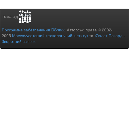
Тема від
Програмне забезпечення DSpace
Авторські права © 2002-
2005
Массачусетський технологічний інститут
та
Х’юлет Пакард
-
Зворотний зв’язок