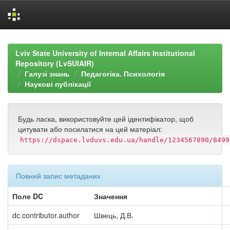
Skip
navigation
Lviv State University of Internal Affairs Institutional
Repository (LvSUIAIR)
Галузі знань
Педагогіка. Психологія
Наукові публікації
Будь ласка, використовуйте цей ідентифікатор, щоб
цитувати або посилатися на цей матеріал:
https://dspace.lvduvs.edu.ua/handle/1234567890/8499
Повний запис метаданих
Поле DC
Значення
dc.contributor.author
Швець, Д.В.