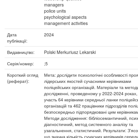
managers
police units
psychological aspects
management activities
Дата
2024
публікації:
Видавництво:
Polski Merkuriusz Lekarski
Серія/номер:
;5
Короткий огляд
Мета: дослідити психологічні особливості про
(реферат):
лідерських якостей сучасними керівниками
поліцейських організацій. Матеріали та метод
дослідженні, проведеному у 2022-2024 роках,
участь 64 керівники середньої ланки поліцейс
організацій та 462 працівники підрозділів поліці
безпосередньо підпорядковані цим керівника
Методи дослідження: бібліосемантичний, пси
діагностичний, метод системного аналізу та
узагальнення, статистичний. Результати: З'яс
що значна кількість сучасних керівників серед