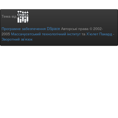
Тема від
Програмне забезпечення DSpace
Авторські права © 2002-
2005
Массачусетський технологічний інститут
та
Х’юлет Пакард
-
Зворотний зв’язок