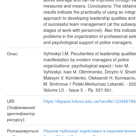
measures and means. Conclusions: The obtain
results indicate the practicality of using an integ
approach to developing leadership qualities and 
of successful team management (at the subseq
stages of work with personnel). Also this indicat
problems in the organization of professional sel
and psychological support of police managers.
Опис:
Vyhivskyi I.M. Peculiarities of leadership qualitie
manifestation by modern managers of police
organizations: psychological aspect / Ivan M.
Vyhivskyi, Ivan М. Okhrimenko, Dmytro V. Shvet
Maksym V. Korniienko, Oleksandr H. Komisarov
M. Smirnova // Polski Merkuriusz Lekarski. - 202
Volume LII. - Issue 5. - Pp. 557-561.
URI
https://dspace.lvduvs.edu.ua/handle/12345678
(Уніфікований
ідентифікатор
ресурсу):
Розташовується
Наукові публікації індексовані в наукометричн