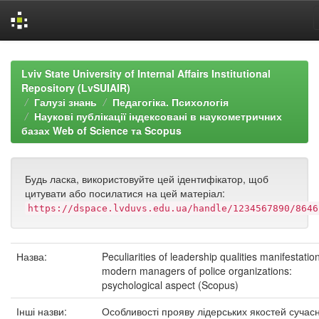
Skip
navigation
Lviv State University of Internal Affairs Institutional
Repository (LvSUIAIR)
Галузі знань
Педагогіка. Психологія
Наукові публікації індексовані в наукометричних
базах Web of Science та Scopus
Будь ласка, використовуйте цей ідентифікатор, щоб
цитувати або посилатися на цей матеріал:
https://dspace.lvduvs.edu.ua/handle/1234567890/8646
Назва:
Peculiarities of leadership qualities manifestatio
modern managers of police organizations:
psychological aspect (Scopus)
Інші назви:
Особливості прояву лідерських якостей сучас