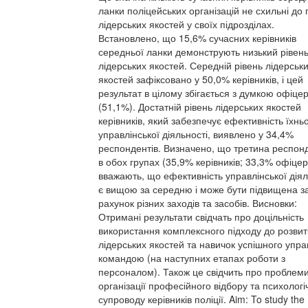
ланки поліцейських організацій не схильні до
лідерських якостей у своїх підрозділах.
Встановлено, що 15,6% сучасних керівників
середньої ланки демонструють низький рівен
лідерських якостей. Середній рівень лідерськ
якостей зафіксовано у 50,0% керівників, і цей
результат в цілому збігається з думкою офіцер
(51,1%). Достатній рівень лідерських якостей
керівників, який забезпечує ефективність їхньо
управлінської діяльності, виявлено у 34,4%
респондентів. Визначено, що третина респонд
в обох групах (35,9% керівників; 33,3% офіцер
вважають, що ефективність управлінської діял
є вищою за середню і може бути підвищена з
рахунок різних заходів та засобів. Висновки:
Отримані результати свідчать про доцільність
використання комплексного підходу до розвит
лідерських якостей та навичок успішного упра
командою (на наступних етапах роботи з
персоналом). Також це свідчить про проблеми
організації професійного відбору та психологі
супроводу керівників поліції. Aim: To study the