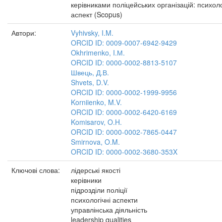
керівниками поліцейських організацій: психол
аспект (Scopus)
Автори:
Vyhivsky, I.M.
ORCID ID: 0009-0007-6942-9429
Okhrimenko, I.М.
ORCID ID: 0000-0002-8813-5107
Швець, Д.В.
Shvets, D.V.
ORCID ID: 0000-0002-1999-9956
Korniienko, M.V.
ORCID ID: 0000-0002-6420-6169
Komisarov, O.H.
ORCID ID: 0000-0002-7865-0447
Smirnova, O.M.
ORCID ID: 0000-0002-3680-353X
Ключові слова:
лідерські якості
керівники
підрозділи поліції
психологічні аспекти
управлінська діяльність
leadership qualities