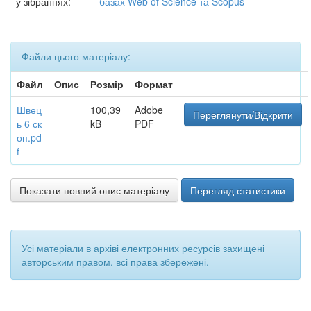
у зібраннях:
базах Web of Science та Scopus
Файли цього матеріалу:
Файл
Опис
Розмір
Формат
Швец
100,39
Adobe
Переглянути/Відкрити
ь 6 ск
kB
PDF
оп.pd
f
Показати повний опис матеріалу
Перегляд статистики
Усі матеріали в архіві електронних ресурсів захищені
авторським правом, всі права збережені.