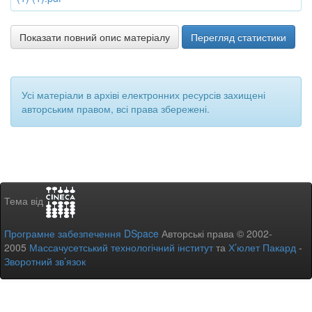
Показати повний опис матеріалу
Перегляд статистики
Усі матеріали в архіві електронних ресурсів захищені
авторським правом, всі права збережені.
Тема від
Програмне забезпечення DSpace
Авторські права © 2002-
2005
Массачусетський технологічний інститут
та
Х’юлет Пакард
-
Зворотний зв’язок