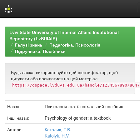
Skip
navigation
Lviv State University of Internal Affairs Institutional
Repository (LvSUIAIR)
Галузі знань
Педагогіка. Психологія
Підручники. Посібники
Будь ласка, використовуйте цей ідентифікатор, щоб
цитувати або посилатися на цей матеріал:
https://dspace.lvduvs.edu.ua/handle/1234567890/8647
Назва:
Психологія статі: навчальний посібник
Інші назви:
Psychology of gender: a textbook
Автори:
Католик, Г.В.
Katolyk, H.V.