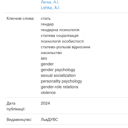
Легка, А.І.
Lehka, A.I.
Ключові слова:
стать
гендер
гендерна психологія
статева соціалізація
психологія особистості
статево-рольові відносини
насильство
sex
gender
gender psychology
sexual socialization
personality psychology
gender-role relations
violence
Дата
2024
публікації:
Видавництво:
ЛьвДУВС