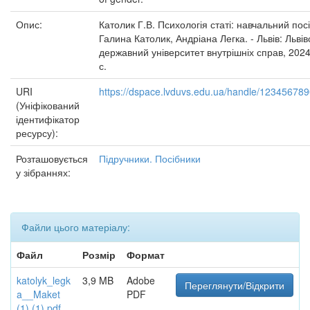
Опис:
Католик Г.В. Психологія статі: навчальний посі
Галина Католик, Андріана Легка. - Львів: Львів
державний університет внутрішніх справ, 2024
с.
URI
https://dspace.lvduvs.edu.ua/handle/12345678
(Уніфікований
ідентифікатор
ресурсу):
Розташовується
Підручники. Посібники
у зібраннях:
Файли цього матеріалу:
Файл
Розмір
Формат
katolyk_legk
3,9 MB
Adobe
Переглянути/Відкрити
a__Maket
PDF
(1) (1).pdf