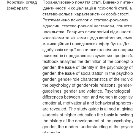
Короткий огляд
Проаналізовано поняття статі. Вивчено питан
(реферат):
ідентичності й соціалізації в психології статі, а
статево-рольові характеристики особистості.
Розтлумачено психологію статево-рольових
відносин, статево-рольові настанови, поняття с
насильства. Розкрито психологічні відмінності
чоловіками та жінками щодо когнітивних, емоц
мотиваційних і поведінкових сфер буття. Для
здобувачів вищої освіти психологічних напрям
психологів і представників суміжних професій
textbook analyzes the definition of the concept o
gender, the issue of identity in the psychology of
gender, the issue of socialization in the psychol
gender, gender-role characteristics of the individ
the psychology of gender-role relations, gender-
guidelines, gender and violence. Psychological
differences between men and women in cognitiv
emotional, motivational and behavioral spheres o
are revealed. The study guide is aimed at giving
students of higher education the basic knowledg
the history of the development of the psychology
gender, the modern understanding of the psych
of gender.