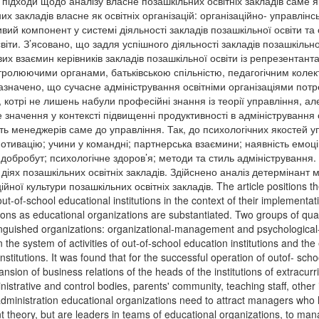
 підходи щодо аналізу власне позашкільних освітніх закладів саме як
х закладів власне як освітніх організацій: організаційно- управлінс
вий компонент у системі діяльності закладів позашкільної освіти та с
віти. З’ясовано, що задля успішного діяльності закладів позашкіль
х взаємин керівників закладів позашкільної освіти із репрезентант
тролюючими органами, батьківською спільністю, педагогічним коле
азначено, що сучасне адміністрування освітніми організаціями потр
, котрі не лишень набули професійні знання із теорії управління, але
е значення у контексті підвищенні продуктивності в адміністрування
ь менеджерів саме до управління. Так, до психологічних якостей уп
мотивацію; учини у командні; партнерська взаємини; наявність емоці
 добробут; психологічне здоров’я; методи та стиль адміністрування.
 діях позашкільних освітніх закладів. Здійснено аналіз детермінант м
ійної культури позашкільних освітніх закладів. The article positions t
ut-of-school educational institutions in the context of their implementat
ions as educational organizations are substantiated. Two groups of quali
inguished organizations: organizational-management and psychological-o
the system of activities of out-of-school education institutions and th
nstitutions. It was found that for the successful operation of outof- scho
ansion of business relations of the heads of the institutions of extracur
nistrative and control bodies, parents' community, teaching staff, other i
administration educational organizations need to attract managers who 
heory, but are leaders in teams of educational organizations, to mana