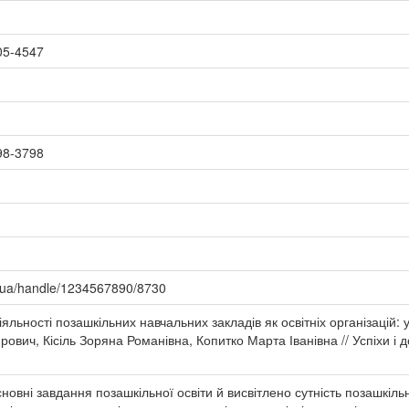
05-4547
98-3798
u.ua/handle/1234567890/8730
яльності позашкільних навчальних закладів як освітніх організацій: 
ич, Кісіль Зоряна Романівна, Копитко Марта Іванівна // Успіхи і дос
новні завдання позашкільної освіти й висвітлено сутність позашкільни