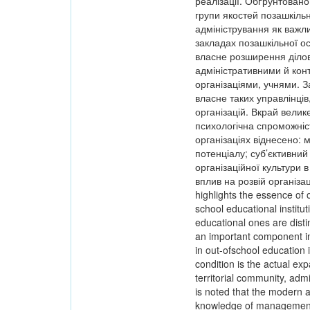
реалізації. Обґрунтовано
групи якостей позашкільни
адміністрування як важли
закладах позашкільної ос
власне розширення ділови
адміністративними й кон
організаціями, учнями. З
власне таких управлінців
організацій. Вкрай велик
психологічна спроможніст
організаціях віднесено: 
потенціалу; суб’єктивний
організаційної культури в
вплив на розвій організац
highlights the essence of o
school educational institut
educational ones are dist
an important component in 
in out-ofschool education i
condition is the actual exp
territorial community, admi
is noted that the modern 
knowledge of management t