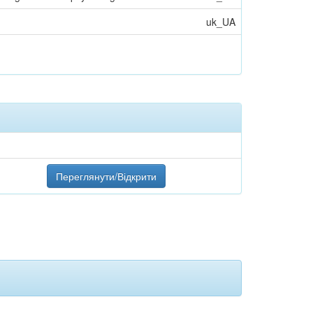
uk_UA
Переглянути/Відкрити