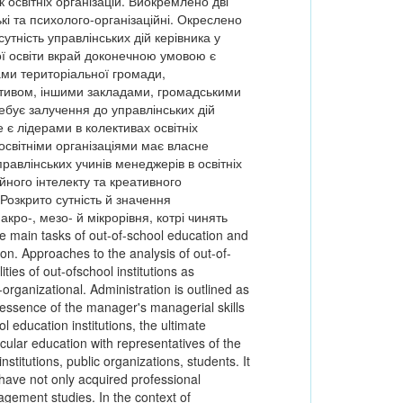
 освітніх організацій. Виокремлено дві
ькі та психолого-організаційні. Окреслено
утність управлінських дій керівника у
ної освіти вкрай доконечною умовою є
ами територіальної громади,
ктивом, іншими закладами, громадськими
ебує залучення до управлінських дій
 є лідерами в колективах освітніх
 освітніми організаціями має власне
равлінських учинів менеджерів в освітніх
йного інтелекту та креативного
 Розкрито сутність й значення
акро-, мезо- й мікрорівня, котрі чинять
he main tasks of out-of-school education and
ion. Approaches to the analysis of out-of-
ties of out-ofschool institutions as
rganizational. Administration is outlined as
e essence of the manager's managerial skills
ol education institutions, the ultimate
ricular education with representatives of the
nstitutions, public organizations, students. It
have not only acquired professional
gement studies. In the context of