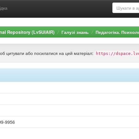
ідка
ional Repository (LvSUIAIR)
Галузі знань
Педагогіка. Психол
щоб цитувати або посилатися на цей матеріал:
https://dspace.lv
99-9956