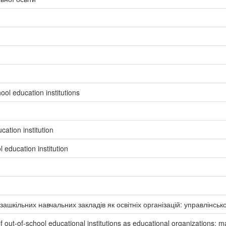
ol education institutions
cation institution
 education institution
зашкільних навчальних закладів як освітніх організацій: управлінськ
 of out-of-school educational institutions as educational organizations