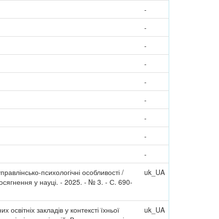
-
-
-
-
-
-
-
-
-
управлінсько-психологічні особливості /
uk_UA
ягнення у науці. - 2025. - № 3. - С. 690-
х освітніх закладів у контексті їхньої
uk_UA