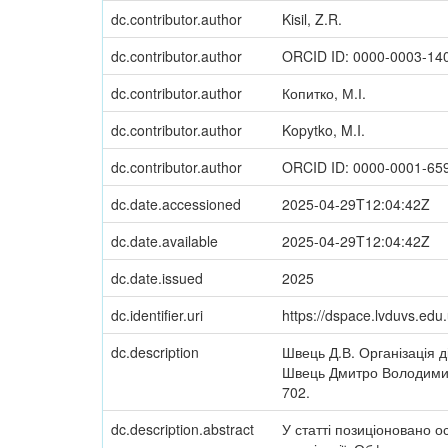
dc.contributor.author
Kisil, Z.R.
dc.contributor.author
ORCID ID: 0000-0003-14
dc.contributor.author
Копитко, М.І.
dc.contributor.author
Kopytko, M.I.
dc.contributor.author
ORCID ID: 0000-0001-65
dc.date.accessioned
2025-04-29T12:04:42Z
dc.date.available
2025-04-29T12:04:42Z
dc.date.issued
2025
dc.identifier.uri
https://dspace.lvduvs.ed
dc.description
Швець Д.В. Організація ді
Швець Дмитро Володимиров
702.
dc.description.abstract
У статті позиціоновано ос