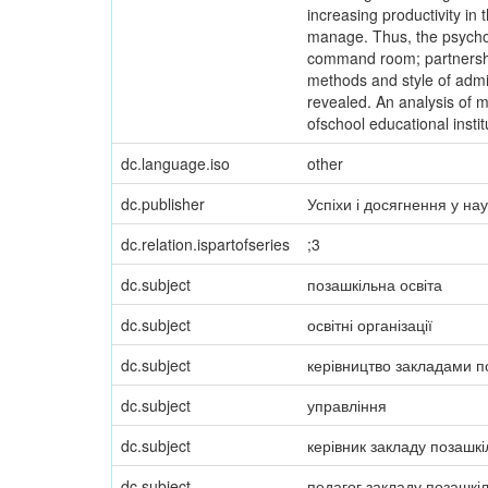
increasing productivity in
manage. Thus, the psycholo
command room; partnership 
methods and style of admin
revealed. An analysis of m
ofschool educational instit
dc.language.iso
other
dc.publisher
Успіхи і досягнення у нау
dc.relation.ispartofseries
;3
dc.subject
позашкільна освіта
dc.subject
освітні організації
dc.subject
керівництво закладами по
dc.subject
управління
dc.subject
керівник закладу позашкі
dc.subject
педагог закладу позашкіл