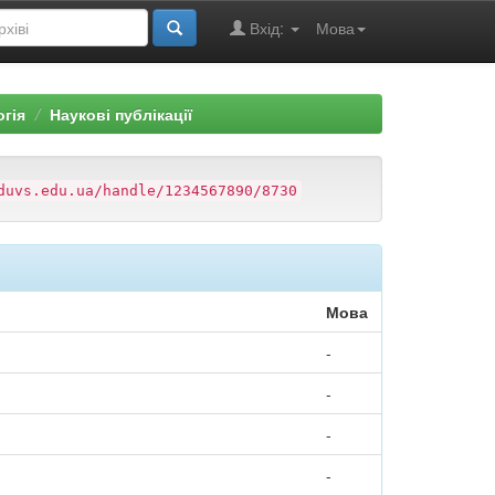
Вхід:
Мова
огія
Наукові публікації
duvs.edu.ua/handle/1234567890/8730
Мова
-
-
-
-