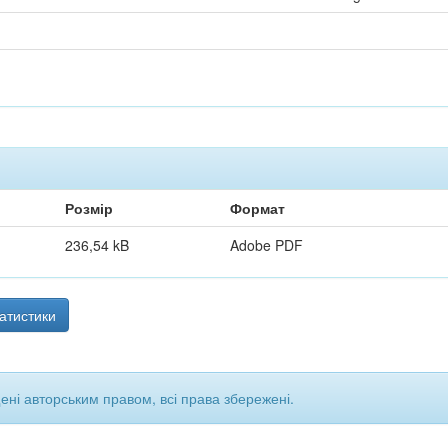
Розмір
Формат
236,54 kB
Adobe PDF
атистики
щені авторським правом, всі права збережені.