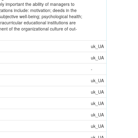
ely important the ability of managers to
ations include: motivation; deeds in the
ubjective well-being; psychological health;
acurricular educational institutions are
nt of the organizational culture of out-
uk_UA
uk_UA
-
uk_UA
uk_UA
uk_UA
uk_UA
uk_UA
uk_UA