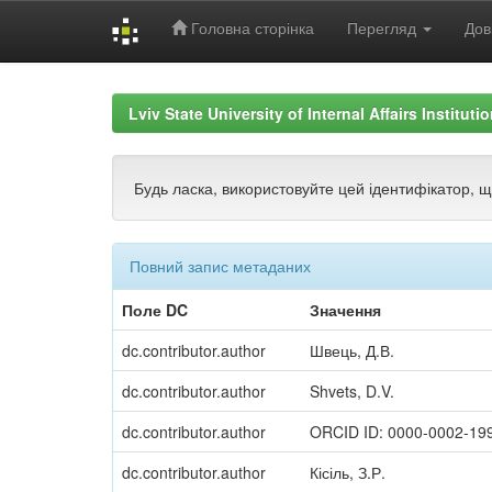
Головна сторінка
Перегляд
Дов
Skip
navigation
Lviv State University of Internal Affairs Institut
Будь ласка, використовуйте цей ідентифікатор, 
Повний запис метаданих
Поле DC
Значення
dc.contributor.author
Швець, Д.В.
dc.contributor.author
Shvets, D.V.
dc.contributor.author
ORCID ID: 0000-0002-19
dc.contributor.author
Кісіль, З.Р.