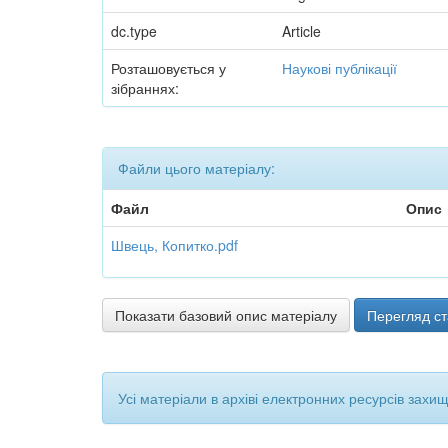
dc.type
Article
Розташовується у
Наукові публікації
зібраннях:
Файли цього матеріалу:
Файл
Опис
Швець, Копитко.pdf
Показати базовий опис матеріалу
Перегляд ст
Усі матеріали в архіві електронних ресурсів захи