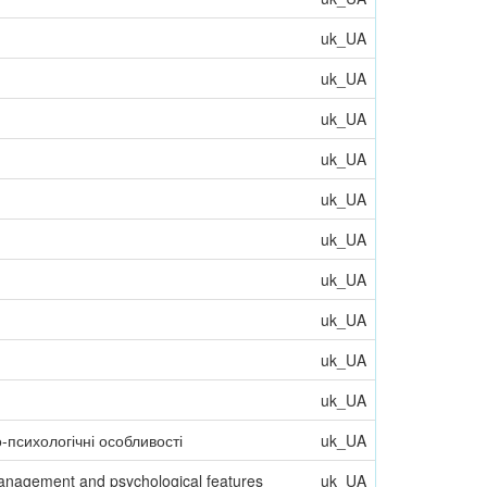
uk_UA
uk_UA
uk_UA
uk_UA
uk_UA
uk_UA
uk_UA
uk_UA
uk_UA
uk_UA
о-психологічні особливості
uk_UA
: management and psychological features
uk_UA