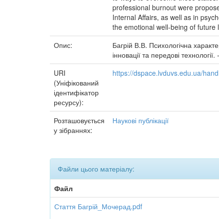
professional burnout were proposed
Internal Affairs, as well as in psy
the emotional well-being of future
Опис:
Багрій В.В. Психологічна характе
інновації та передові технології. 
URI
https://dspace.lvduvs.edu.ua/ha
(Уніфікований
ідентифікатор
ресурсу):
Розташовується
Наукові публікації
у зібраннях:
Файли цього матеріалу:
Файл
Стаття Багрій_Мочерад.pdf