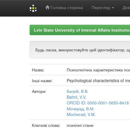
Головна сторінка
Перегляд
Дов
Skip
navigation
Lviv State University of Internal Affairs Institut
Будь ласка, використовуйте цей ідентифікатор, 
Назва:
Психологічна характеристика пси
Інші назви:
Psychological characteristics of me
Автори:
Багрій, В.В.
Bahrii, V.V.
ORCID ID: 0000-0001-5650-8418
Мочерад, В.М.
Mocherad, V.M.
Ключові слова:
психічні стани