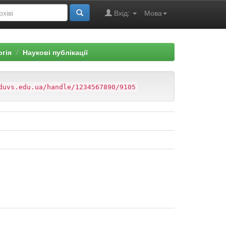
Вхід:
Мова
огія
Наукові публікації
duvs.edu.ua/handle/1234567890/9105