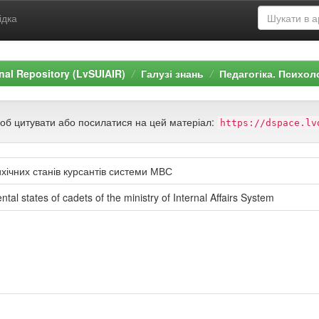
ідка
ional Repository (LvSUIAIR)
Галузі знань
Педагогіка. Психол
щоб цитувати або посилатися на цей матеріал:
https://dspace.lv
хічних станів курсантів системи МВС
ntal states of cadets of the ministry of Internal Affairs System