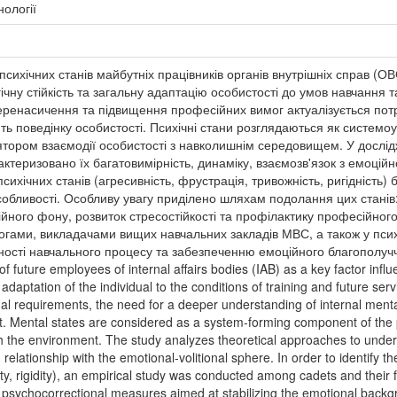
нології
психічних станів майбутніх працівників органів внутрішніх справ (О
ічну стійкість та загальну адаптацію особистості до умов навчання 
ренасичення та підвищення професійних вимог актуалізується потр
ть поведінку особистості. Психічні стани розглядаються як системо
лятором взаємодії особистості з навколишнім середовищем. У дослід
рактеризовано їх багатовимірність, динаміку, взаємозв'язок з емоц
сихічних станів (агресивність, фрустрація, тривожність, ригідність
особливості. Особливу увагу приділено шляхам подолання цих станів
ійного фону, розвиток стресостійкості та профілактику професійног
огами, викладачами вищих навчальних закладів МВС, а також у псих
сті навчального процесу та забезпеченню емоційного благополуччя
future employees of internal affairs bodies (IAB) as a key factor influe
adaptation of the individual to the conditions of training and future serv
al requirements, the need for a deeper understanding of internal menta
. Mental states are considered as a system-forming component of the ps
with the environment. The study analyzes theoretical approaches to under
relationship with the emotional-volitional sphere. In order to identify 
ety, rigidity), an empirical study was conducted among cadets and their 
 psychocorrectional measures aimed at stabilizing the emotional backg