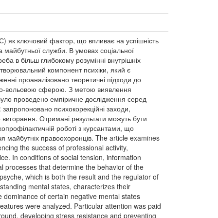
ВС) як ключовий фактор, що впливає на успішність
та майбутньої служби. В умовах соціальної
еба в більш глибокому розумінні внутрішніх
утворювальний компонент психіки, який є
женні проаналізовано теоретичні підходи до
ійно-вольовою сферою. З метою виявлення
) було проведено емпіричне дослідження серед
: запропоновано психокорекційні заходи,
о вигорання. Отримані результати можуть бути
опрофілактичній роботі з курсантами, що
 майбутніх правоохоронців. The article examines
ncing the success of professional activity,
ice. In conditions of social tension, information
l processes that determine the behavior of the
yche, which is both the result and the regulator of
standing mental states, characterizes their
the dominance of certain negative mental states
features were analyzed. Particular attention was paid
round, developing stress resistance and preventing