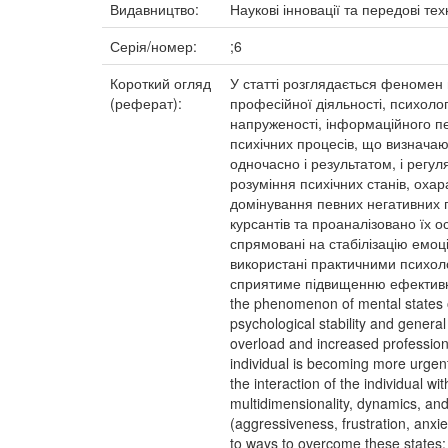
Видавництво:
Наукові інновації та передові тех
Серія/номер:
;6
Короткий огляд
У статті розглядається феномен 
(реферат):
професійної діяльності, психолог
напруженості, інформаційного пе
психічних процесів, що визначаю
одночасно і результатом, і регу
розуміння психічних станів, оха
домінування певних негативних п
курсантів та проаналізовано їх 
спрямовані на стабілізацію емоц
використані практичними психол
сприятиме підвищенню ефективно
the phenomenon of mental states of 
psychological stability and general 
overload and increased profession
individual is becoming more urgent
the interaction of the individual 
multidimensionality, dynamics, and 
(aggressiveness, frustration, anxi
to ways to overcome these states: