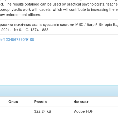
. The results obtained can be used by practical psychologists, teachers 
choprophylactic work with cadets, which will contribute to increasing the
 law enforcement officers.
ристика психічних станів курсантів системи МВС / Багрій Вікторія В
- 2021. - № 6. - С. 1874-1888.
ndle/1234567890/9105
Опис
Розмір
Формат
322,24 kB
Adobe PDF