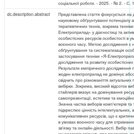
соціальної роботи. - 2025. - № 2. - С. 
dc.description.abstract
Представлена стаття фокусується на 
науковому обґрунтуванні потенціалу а
терапевтичних технік, зокрема техніки
Електроприлад» у діагностиці та актив
особистісних ресурсів особистості в у
воєнного часу. Метою дослідження є 
обґрунтування та систематизація осо
застосування техніки «Я-Електроприл
дослідження та розвитку особистісних 
Результати емпіричного дослідження 
жоден електроприлад не домінує абс
свідчить про різноманіття актуальних 
вибірки. Зокрема, високий відсоток ви
стайлерів вказує на домінування ресу
самопрезентації, естетики та емоційно
Значна частка виборів комп'ютерів та
підкреслює цінність інтелектуальних, 
комунікативних ресурсів, що є крити
в умовах воєнного часу для отриманн
зв'язку та онлайн-діяльності. Вибір па
генераторів свідчить про важливість р