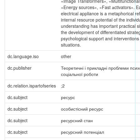
«Image Transformers», «Multifunctional
«Energy sources», «Fast аctivators». E
electrical appliance is a metaphorical ref
internal resource potential of the individ
understanding has important practical si
the development of differentiated strateg
psychological support and interventions i
situations.
dc.language.iso
other
dc.publisher
Теоретичні і прикладні проблеми психо
соціальної роботи
dc.relation.ispartofseries
;2
dc.subject
ресурс
dc.subject
особистісний ресурс
dc.subject
ресурсний стан
dc.subject
ресурсний потенціал