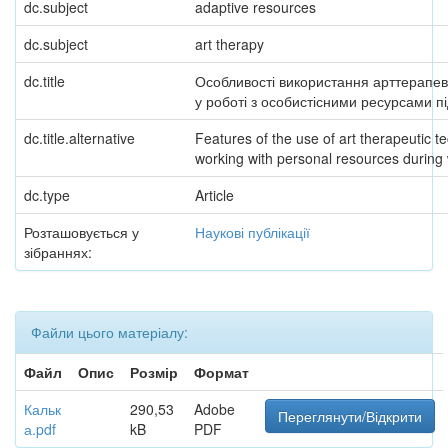
dc.subject
adaptive resources
dc.subject
art therapy
dc.title
Особливості використання арттерапев
у роботі з особистісними ресурсами пі
dc.title.alternative
Features of the use of art therapeutic t
working with personal resources during
dc.type
Article
Розташовується у
Наукові публікації
зібраннях:
Файли цього матеріалу:
Файл
Опис
Розмір
Формат
Кальк
290,53
Adobe
Переглянути/Відкрити
а.pdf
kB
PDF