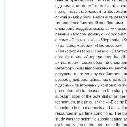
підтримки, автономії та стійкості, а х
про цінність стабільності та збережен
основі аналізу були виділені та деталі
типології особистостей за обраними
електроприладами, кожна з яких асоц
певним набором домінуючих особистіс
а саме «Освітлювачі», «Зберігачі», «К
«Трансформатори», «Прогресори»;,
«Трансформатори Образу»; «Багатоф
організатори», «Джерела енергії», «Ш
активатори». Кожен обраний електро
метафоричним відображенням внутрі
ресурсного потенціалу особистості, щ
розробці диференційованих стратегій 
підтримки та втручань у кризових ситу
presented article focuses on the study an
substantiation of the potential of art the
techniques, in particular the «I-Electric
technique in the diagnosis and activatio
resources in wartime conditions. The pu
study was the scientific substantiation a
systematization of the features of the us