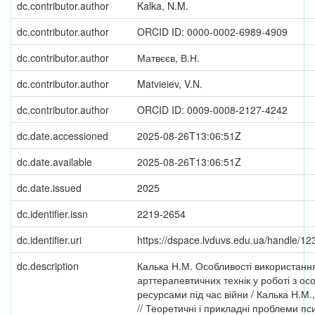
dc.contributor.author
Kalka, N.M.
dc.contributor.author
ORCID ID: 0000-0002-6989-4909
dc.contributor.author
Матвєєв, В.Н.
dc.contributor.author
Matvieiev, V.N.
dc.contributor.author
ORCID ID: 0009-0008-2127-4242
dc.date.accessioned
2025-08-26T13:06:51Z
dc.date.available
2025-08-26T13:06:51Z
dc.date.issued
2025
dc.identifier.issn
2219-2654
dc.identifier.uri
https://dspace.lvduvs.edu.ua/handle/1
dc.description
Калька Н.М. Особливості використанн
арттерапевтичних технік у роботі з ос
ресурсами під час війни / Калька Н.М.
// Теоретичні і прикладні проблеми пси