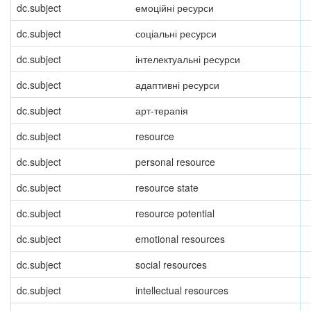
dc.subject
емоційні ресурси
dc.subject
соціальні ресурси
dc.subject
інтелектуальні ресурси
dc.subject
адаптивні ресурси
dc.subject
арт-терапія
dc.subject
resource
dc.subject
personal resource
dc.subject
resource state
dc.subject
resource potential
dc.subject
emotional resources
dc.subject
social resources
dc.subject
intellectual resources