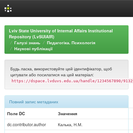
Skip
navigation
Lviv State University of Internal Affairs Institutional
Repository (LvSUIAIR)
Галузі знань
Педагогіка. Психологія
Наукові публікації
Будь ласка, використовуйте цей ідентифікатор, щоб
цитувати або посилатися на цей матеріал:
https://dspace.lvduvs.edu.ua/handle/1234567890/9132
Повний запис метаданих
Поле DC
Значення
dc.contributor.author
Калька, Н.М.