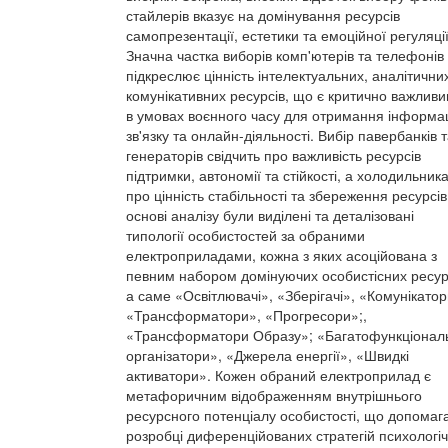
стайлерів вказує на домінування ресурсів
самопрезентації, естетики та емоційної регуляції
Значна частка виборів комп'ютерів та телефонів
підкреслює цінність інтелектуальних, аналітични
комунікативних ресурсів, що є критично важлив
в умовах воєнного часу для отримання інформац
зв'язку та онлайн-діяльності. Вибір павербанків 
генераторів свідчить про важливість ресурсів
підтримки, автономії та стійкості, а холодильника
про цінність стабільності та збереження ресурсів
основі аналізу були виділені та деталізовані
типології особистостей за обраними
електроприладами, кожна з яких асоційована з
певним набором домінуючих особистісних ресур
а саме «Освітлювачі», «Зберігачі», «Комунікатор
«Трансформатори», «Прогресори»;,
«Трансформатори Образу»; «Багатофункціонал
організатори», «Джерела енергії», «Швидкі
активатори». Кожен обраний електроприлад є
метафоричним відображенням внутрішнього
ресурсного потенціалу особистості, що допомага
розробці диференційованих стратегій психологіч