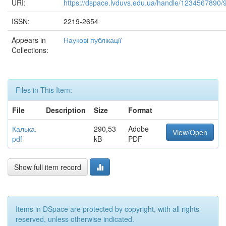
URI:
https://dspace.lvduvs.edu.ua/handle/1234567890/
ISSN:
2219-2654
Appears in
Наукові публікації
Collections:
Files in This Item:
File
Description
Size
Format
Калька.
290,53
Adobe
View/Open
pdf
kB
PDF
Show full item record
Items in DSpace are protected by copyright, with all rights
reserved, unless otherwise indicated.