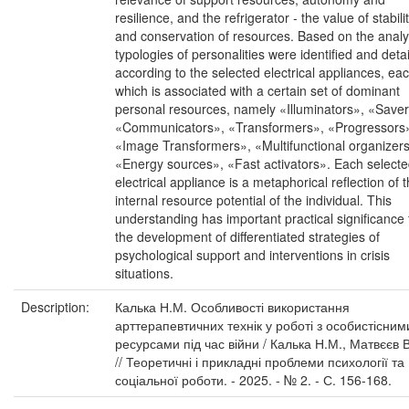
resilience, and the refrigerator - the value of stabili
and conservation of resources. Based on the analy
typologies of personalities were identified and deta
according to the selected electrical appliances, eac
which is associated with a certain set of dominant
personal resources, namely «Illuminators», «Saver
«Communicators», «Transformers», «Progressors
«Image Transformers», «Multifunctional organizers
«Energy sources», «Fast аctivators». Each select
electrical appliance is a metaphorical reflection of 
internal resource potential of the individual. This
understanding has important practical significance 
the development of differentiated strategies of
psychological support and interventions in crisis
situations.
Description:
Калька Н.М. Особливості використання
арттерапевтичних технік у роботі з особистісним
ресурсами під час війни / Калька Н.М., Матвєєв В
// Теоретичні і прикладні проблеми психології та
соціальної роботи. - 2025. - № 2. - С. 156-168.