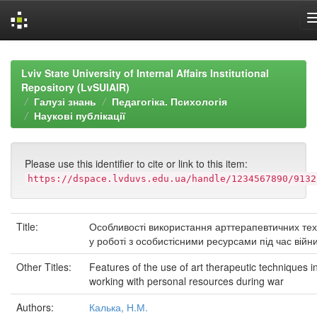
Skip
navigation
Lviv State University of Internal Affairs Institutional
Repository (LvSUIAIR)
Галузі знань
Педагогіка. Психологія
Наукові публікації
Please use this identifier to cite or link to this item:
https://dspace.lvduvs.edu.ua/handle/1234567890/9132
Title:
Особливості використання арттерапевтичних тех
у роботі з особистісними ресурсами під час війн
Other Titles:
Features of the use of art therapeutic techniques i
working with personal resources during war
Authors:
Калька, Н.М.