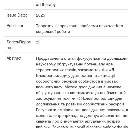
art therapy
Issue Date:
2025
Publisher:
Теоретичні і прикладні проблеми психології та
соціальної роботи
Series/Report
;2
no.:
Abstract:
Представлена стаття фокусується на дослідженн
науковому обґрунтуванні потенціалу арт-
терапевтичних технік, зокрема техніки «Я-
Електроприлад» у діагностиці та активації
особистісних ресурсів особистості в умовах
воєнного часу. Метою дослідження є наукове
обґрунтування та систематизація особливостей
застосування техніки «Я-Електроприлад» для
дослідження та розвитку особистісних ресурсів.
Результати емпіричного дослідження показали, 
жоден електроприлад не домінує абсолютно, щ
свідчить про різноманіття актуальних потреб
вибірки. Зокрема, високий відсоток вибору фенів