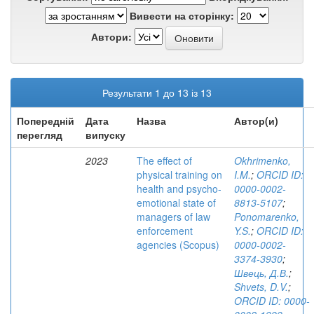
Вивести на сторінку:
Автори:
Результати 1 до 13 із 13
Попередній
Дата
Назва
Автор(и)
перегляд
випуску
2023
The effect of
Okhrimenko,
physical training on
I.M.
;
ORCID ID:
health and psycho-
0000-0002-
emotional state of
8813-5107
;
managers of law
Ponomarenko,
enforcement
Y.S.
;
ORCID ID:
agencies (Scopus)
0000-0002-
3374-3930
;
Швець, Д.В.
;
Shvets, D.V.
;
ORCID ID: 0000-