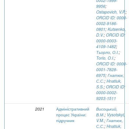
0002-1999-
9956
;
Ostapovich, V.P.
;
ORCID ID: 0000-
0002-9186-
0801
;
Kutsenko,
D.V.
;
ORCID ID:
0000-0003-
4109-1482
;
Тьорло, О.І.
;
Torlo, O.I.
;
ORCID ID: 0000-
0001-7828-
6975
;
Гнатюк,
С.С.
;
Hnatiuk,
S.S.
;
ORCID ID:
0000-0002-
9203-1511
2021
Адміністративний
Висоцький,
процес України:
В.М.
;
Vysotskyi,
підручник
V.M.
;
Гнатюк,
С.С.
;
Hnatiuk,