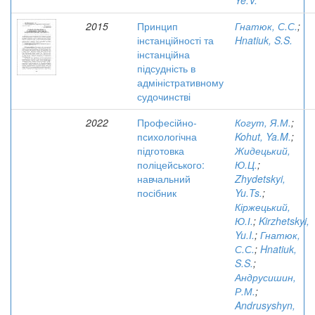
Ye.V.
2015
Принцип
Гнатюк, С.С.
;
інстанційності та
Hnatiuk, S.S.
інстанційна
підсудність в
адміністративному
судочинстві
2022
Професійно-
Когут, Я.М.
;
психологічна
Kohut, Ya.M.
;
підготовка
Жидецький,
поліцейського:
Ю.Ц.
;
навчальний
Zhydetskyi,
посібник
Yu.Ts.
;
Кіржецький,
Ю.І.
;
Kirzhetskyi,
Yu.I.
;
Гнатюк,
С.С.
;
Hnatiuk,
S.S.
;
Андрусишин,
Р.М.
;
Andrusyshyn,