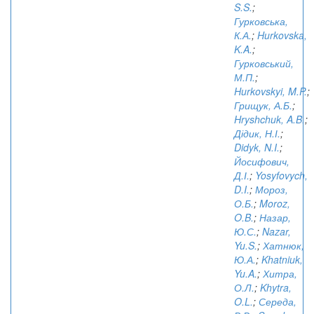
S.S.
;
Гурковська,
К.А.
;
Hurkovska,
K.A.
;
Гурковський,
М.П.
;
Hurkovskyi, M.P.
;
Грищук, А.Б.
;
Hryshchuk, A.B.
;
Дідик, Н.І.
;
Didyk, N.I.
;
Йосифович,
Д.І.
;
Yosyfovych,
D.I.
;
Мороз,
О.Б.
;
Moroz,
O.B.
;
Назар,
Ю.С.
;
Nazar,
Yu.S.
;
Хатнюк,
Ю.А.
;
Khatniuk,
Yu.A.
;
Хитра,
О.Л.
;
Khytra,
O.L.
;
Середа,