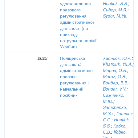
удосконалення
Hnatiuk, S.S.
;
правового
Сидор, М.Я.
;
регулювання
Sydor, M.Ya.
адміністративної
діяльності (на
прикладі
патрульної поліції
України)
2023
Поліцейська
Хатнюк, Ю.А.
;
діяльність:
Khatniuk, Yu.A.
;
адміністративно-
Мороз, О.Б.
;
правове
Moroz, O.B.
;
регулювання :
Бондар, В.В.
;
навчальний
Bondar, V.V.
;
посібник
Самченко,
М.Ю.
;
Samchenko,
M.Yu.
;
Гнатюк,
С.С.
;
Hnatiuk,
S.S.
;
Кобко,
Є.В.
;
Kobko,