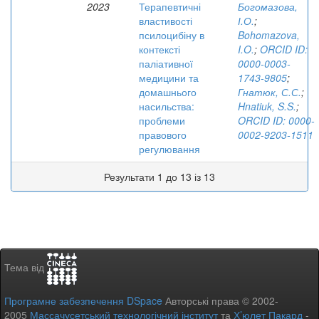
2023
Терапевтичні
Богомазова,
властивості
І.О.
;
псилоцибіну в
Bohomazova,
контексті
I.O.
;
ORCID ID:
паліативної
0000-0003-
медицини та
1743-9805
;
домашнього
Гнатюк, С.С.
;
насильства:
Hnatiuk, S.S.
;
проблеми
ORCID ID: 0000-
правового
0002-9203-1511
регулювання
Результати 1 до 13 із 13
Тема від
Програмне забезпечення DSpace
Авторські права © 2002-
2005
Массачусетський технологічний інститут
та
Х’юлет Пакард
-