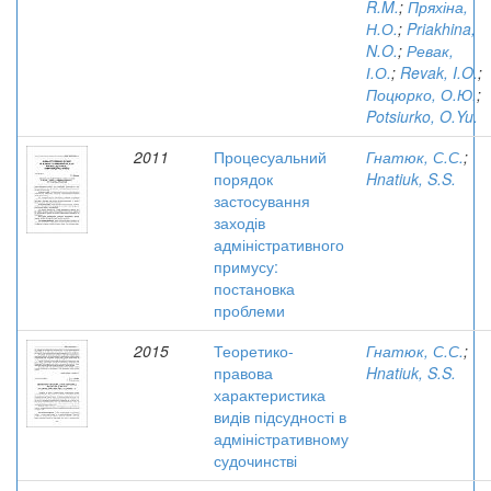
R.M.
;
Пряхіна,
Н.О.
;
Priakhina,
N.O.
;
Ревак,
І.О.
;
Revak, I.O.
;
Поцюрко, О.Ю.
;
Potsiurko, O.Yu.
2011
Процесуальний
Гнатюк, С.С.
;
порядок
Hnatiuk, S.S.
застосування
заходів
адміністративного
примусу:
постановка
проблеми
2015
Теоретико-
Гнатюк, С.С.
;
правова
Hnatiuk, S.S.
характеристика
видів підсудності в
адміністративному
судочинстві