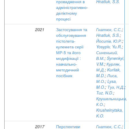
провадження в
Hnatiuk, S.S.
адміністративно-
деліктному
процесі
2021
Застосування та
Гнатюк, С.С.
;
обслуговування
Hnatiuk, S.S.
;
пістолета-
Йосипів, Ю.Р.
;
кулемета серії
Yosypiv, Yu.R.
;
МР-5 та його
Синенький,
модифікації :
В.М.
;
Synenkyi,
навчально-
V.M.
;
Курляк,
методичний
М.Д.
;
Kurliak,
посібник
M.D.
;
Лиса,
М.О.
;
Lysa,
M.O.
;
Туз, Н.Д.
;
Tuz, N.D.
;
Крушельницька,
К.О.
;
Krushelnytska,
K.O.
2017
Перспективи
Гнатюк, С.С.
;