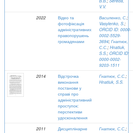
В.В.
;
Sereda,
V.V.
2022
Відео та
Василенко, С.
;
фотофіксація
Vasylenko, S.
;
адміністративних
ORCID ID: 0000-
правопорушень
0002-5529-
громадянами
3694
;
Гнатюк,
С.С.
;
Hnatiuk,
S.S.
;
ORCID ID:
0000-0002-
9203-1511
2014
Відстрочка
Гнатюк, С.С.
;
виконання
Hnatiuk, S.S.
постанови у
справі про
адміністративний
проступок:
перспективи
удосконалення
2011
Дисциплінарне
Гнатюк, С.С.
;