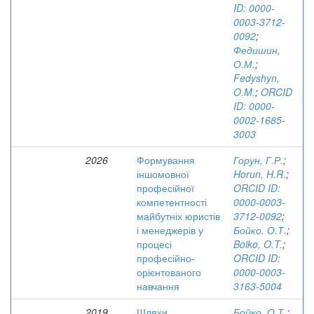
ID: 0000-
0003-3712-
0092
;
Федишин,
О.М.
;
Fedyshyn,
O.M.
;
ORCID
ID: 0000-
0002-1685-
3003
2026
Формування
Горун, Г.Р.
;
іншомовної
Horun, H.R.
;
професійної
ORCID ID:
компетентності
0000-0003-
майбутніх юристів
3712-0092
;
і менеджерів у
Бойко, О.Т.
;
процесі
Boiko, O.T.
;
професійно-
ORCID ID:
орієнтованого
0000-0003-
навчання
3163-5004
2019
Шляхи
Бойко, О.Т.
;