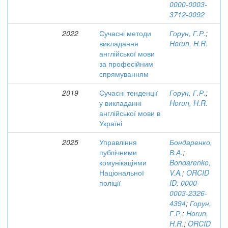
0000-0003-
3712-0092
2022
Сучасні методи
Горун, Г.Р.
;
викладання
Horun, H.R.
англійської мови
за професійним
спрямуванням
2019
Сучасні тенденції
Горун, Г.Р.
;
у викладанні
Horun, H.R.
англійської мови в
Україні
2025
Управління
Бондаренко,
публічними
В.А.
;
комунікаціями
Bondarenko,
Національної
V.A.
;
ORCID
поліції
ID: 0000-
0003-2326-
4394
;
Горун,
Г.Р.
;
Horun,
H.R.
;
ORCID