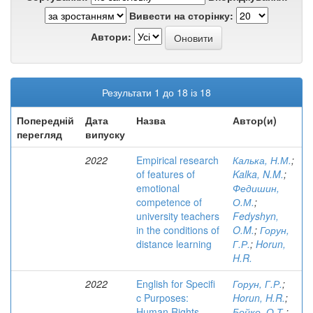
Вивести на сторінку:
Автори:
Результати 1 до 18 із 18
Попередній
Дата
Назва
Автор(и)
перегляд
випуску
2022
Empirical research
Калька, Н.М.
;
of features of
Kalka, N.M.
;
emotional
Федишин,
competence of
О.М.
;
university teachers
Fedyshyn,
in the conditions of
O.M.
;
Горун,
distance learning
Г.Р.
;
Horun,
H.R.
2022
English for Specifi
Горун, Г.Р.
;
c Purposes:
Horun, H.R.
;
Human Rights
Бойко, О.Т.
;