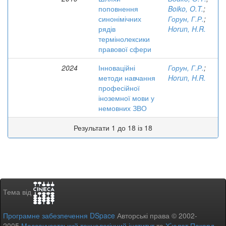
поповнення
Boiko, O.T.
;
синонімічних
Горун, Г.Р.
;
рядів
Horun, H.R.
термінолексики
правової сфери
2024
Інноваційні
Горун, Г.Р.
;
методи навчання
Horun, H.R.
професійної
іноземної мови у
немовних ЗВО
Результати 1 до 18 із 18
Тема від
Програмне забезпечення DSpace
Авторські права © 2002-
2005
Массачусетський технологічний інститут
та
Х’юлет Пакард
-