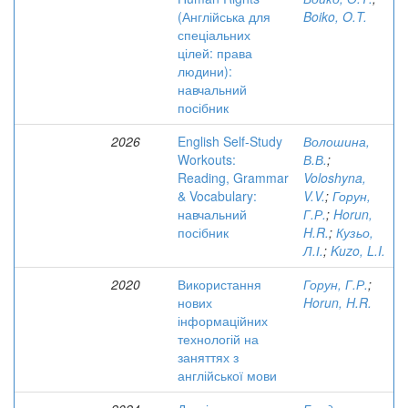
(Англійська для
Boiko, O.T.
спеціальних
цілей: права
людини):
навчальний
посібник
2026
English Self-Study
Волошина,
Workouts:
В.В.
;
Reading, Grammar
Voloshyna,
& Vocabulary:
V.V.
;
Горун,
навчальний
Г.Р.
;
Horun,
посібник
H.R.
;
Кузьо,
Л.І.
;
Kuzo, L.I.
2020
Використання
Горун, Г.Р.
;
нових
Horun, H.R.
інформаційних
технологій на
заняттях з
англійської мови