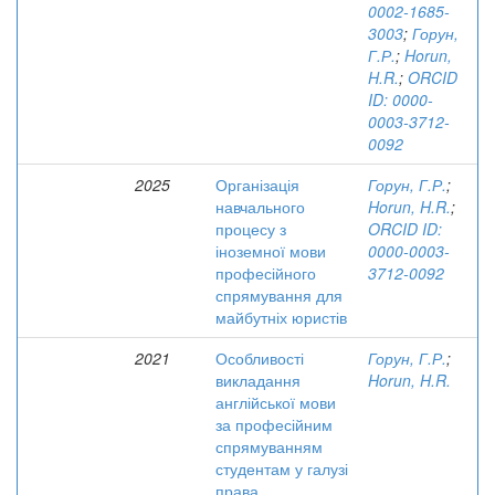
0002-1685-
3003
;
Горун,
Г.Р.
;
Horun,
H.R.
;
ORCID
ID: 0000-
0003-3712-
0092
2025
Організація
Горун, Г.Р.
;
навчального
Horun, H.R.
;
процесу з
ORCID ID:
іноземної мови
0000-0003-
професійного
3712-0092
спрямування для
майбутніх юристів
2021
Особливості
Горун, Г.Р.
;
викладання
Horun, H.R.
англійської мови
за професійним
спрямуванням
студентам у галузі
права