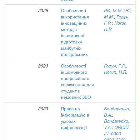
2025
Особливості
Рій, М.М.
;
Rii,
використання
M.M.
;
Горун,
інноваційних
Г.Р.
;
Horun,
методів
H.R.
іншомовної
підготовки
майбутніх
поліцейських
2023
Особливості
Горун, Г.Р.
;
іншомовного
Horun, H.R.
професійного
спілкування для
студентів
немовних ЗВО
2023
Право на
Бондаренко,
інформацію в
В.А.
;
умовах
Bondarenko,
цифровізації
V.A.
;
ORCID
ID: 0000-
0003-2326-