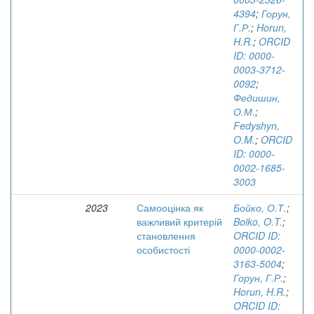
4394
;
Горун,
Г.Р.
;
Horun,
H.R.
;
ORCID
ID: 0000-
0003-3712-
0092
;
Федишин,
О.М.
;
Fedyshyn,
O.M.
;
ORCID
ID: 0000-
0002-1685-
3003
2023
Самооцінка як
Бойко, О.Т.
;
важливий критерій
Boiko, O.T.
;
становлення
ORCID ID:
особистості
0000-0002-
3163-5004
;
Горун, Г.Р.
;
Horun, H.R.
;
ORCID ID: