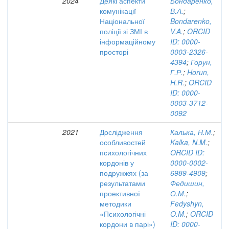
2024
Деякі аспекти
Бондаренко,
комунікації
В.А.
;
Національної
Bondarenko,
поліції зі ЗМІ в
V.A.
;
ORCID
інформаційному
ID: 0000-
просторі
0003-2326-
4394
;
Горун,
Г.Р.
;
Horun,
H.R.
;
ORCID
ID: 0000-
0003-3712-
0092
2021
Дослідження
Калька, Н.М.
;
особливостей
Kalka, N.M.
;
психологічних
ORCID ID:
кордонів у
0000-0002-
подружжях (за
6989-4909
;
результатами
Федишин,
проективної
О.М.
;
методики
Fedyshyn,
«Психологічні
O.M.
;
ORCID
кордони в парі»)
ID: 0000-