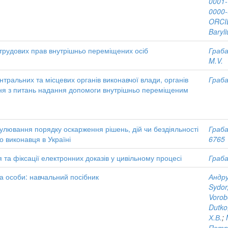
0001
0000-
ORCID
Baryl
трудових прав внутрішньо переміщених осіб
Граба
M.V.
нтральних та місцевих органів виконавчої влади, органів
Граба
ня з питань надання допомоги внутрішньо переміщеним
лювання порядку оскарження рішень, дій чи бездіяльності
Граба
о виконавця в Україні
6765
та фіксації електронних доказів у цивільному процесі
Граба
а особи: навчальний посібник
Андру
Sydor
Vorob
Dutko
Х.В.
;
Петр