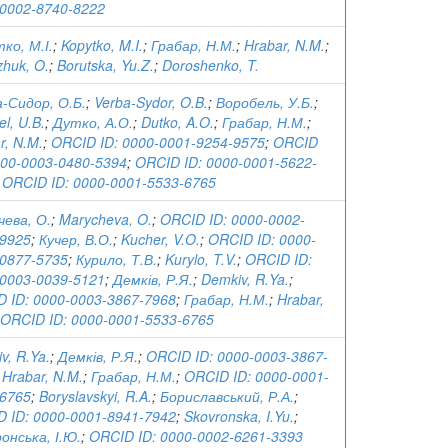
0002-8740-8222
ко, М.І.
;
Kopytko, M.I.
;
Грабар, Н.М.
;
Hrabar, N.M.
;
zhuk, O.
;
Borutska, Yu.Z.
;
Doroshenko, T.
-Сидор, О.Б.
;
Verba-Sydor, O.B.
;
Воробель, У.Б.
;
el, U.B.
;
Дутко, А.О.
;
Dutko, A.O.
;
Грабар, Н.М.
;
r, N.M.
;
ORCID ID: 0000-0001-9254-9575
;
ORCID
000-0003-0480-5394
;
ORCID ID: 0000-0001-5622-
;
ORCID ID: 0000-0001-5533-6765
ева, О.
;
Marycheva, O.
;
ORCID ID: 0000-0002-
-9925
;
Кучер, В.О.
;
Kucher, V.O.
;
ORCID ID: 0000-
0877-5735
;
Курило, Т.В.
;
Kurylo, T.V.
;
ORCID ID:
0003-0039-5121
;
Демків, Р.Я.
;
Demkiv, R.Ya.
;
 ID: 0000-0003-3867-7968
;
Грабар, Н.М.
;
Hrabar,
ORCID ID: 0000-0001-5533-6765
v, R.Ya.
;
Демків, Р.Я.
;
ORCID ID: 0000-0003-3867-
;
Hrabar, N.M.
;
Грабар, Н.М.
;
ORCID ID: 0000-0001-
-6765
;
Boryslavskyi, R.A.
;
Бориславський, Р.А.
;
 ID: 0000-0001-8941-7942
;
Skovronska, I.Yu.
;
онська, І.Ю.
;
ORCID ID: 0000-0002-6261-3393