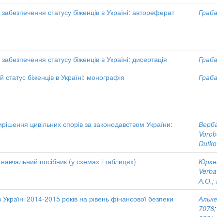
 забезпечення статусу біженців в Україні: автореферат
Граба
забезпечення статусу біженців в Україні: дисертація
Граба
 статус біженців в Україні: монографія
Граба
ирішення цивільних спорів за законодавством України:
Верба
Vorob
Dutko
навчальний посібник (у схемах і таблицях)
Юрке
Verba
А.О.
;
 Україні 2014-2015 років на рівень фінансової безпеки
Альке
7076