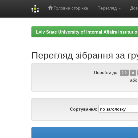
Головна сторінка
Перегляд
Дов
Skip
navigation
Lviv State University of Internal Affairs Institut
Перегляд зібрання за гр
Перейти до:
0-9
A
або
Сортування: