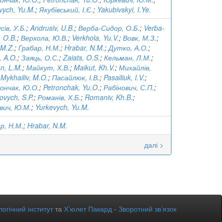
vych, Yu.M.
;
Якубівський, І.Є.
;
Yakubivskyi, I.Ye.
сів, У.Б.
;
Andrusiv, U.B.
;
Верба-Сидор, О.Б.
;
Verba-
, O.B.
;
Верхола, Ю.В.
;
Verkhola, Yu.V.
;
Вовк, М.З.
;
 M.Z.
;
Грабар, Н.М.
;
Hrabar, N.M.
;
Дутко, А.О.
;
, A.O.
;
Заяць, О.С.
;
Zaiats, O.S.
;
Кельман, Л.М.
;
n, L.M.
;
Майкут, Х.В.
;
Maikut, Kh.V.
;
Михайлів,
;
Mykhailiv, M.O.
;
Пасайлюк, І.В.
;
Pasailiuk, I.V.
;
ончак, Ю.О.
;
Petronchak, Yu.O.
;
Рабінович, С.П.
;
ovych, S.P.
;
Романів, Х.Б.
;
Romaniv, Kh.B.
;
вич, Ю.М.
;
Yurkevych, Yu.M.
р, Н.М.
;
Hrabar, N.M.
далі >
огічний інститут
та
Х’юлет Пакард
-
Зворотний зв’язок