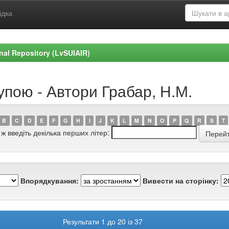
ідка
ional Repository (LvSUIAIR)
упою - Автори Грабар, Н.М.
B
C
D
E
F
G
H
I
J
K
L
M
N
O
P
Q
R
S
T
 ж введіть декілька перших літер:
Впорядкування:
Вивести на сторінку:
Результати 1 до 20 із 37