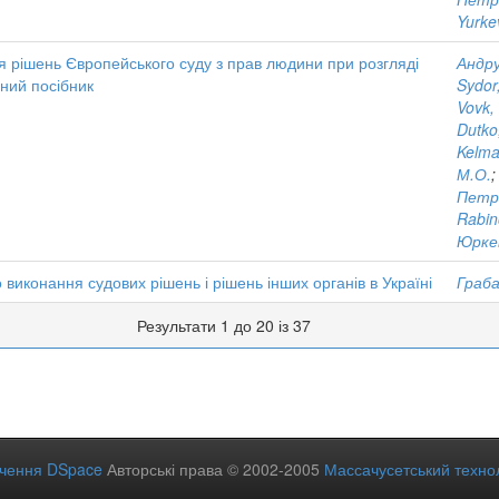
Yurke
я рішень Європейського суду з прав людини при розгляді
Андру
ьний посібник
Sydor
Vovk,
Dutko
Kelma
М.О.
Петр
Rabin
Юрке
виконання судових рішень і рішень інших органів в Україні
Граба
Результати 1 до 20 із 37
ечення DSpace
Авторські права © 2002-2005
Массачусетський технол