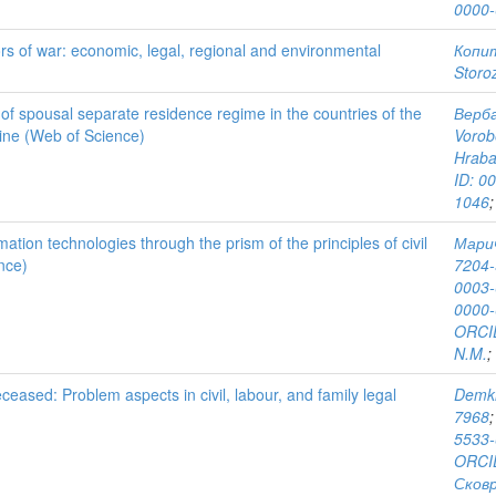
0000-
ors of war: economic, legal, regional and environmental
Копит
Storo
 of spousal separate residence regime in the countries of the
Верба
ne (Web of Science)
Vorob
Hraba
ID: 0
1046
rmation technologies through the prism of the principles of civil
Марич
nce)
7204
0003-
0000-
ORCID
N.M.
;
ceased: Problem aspects in civil, labour, and family legal
Demki
7968
5533
ORCID
Сковр