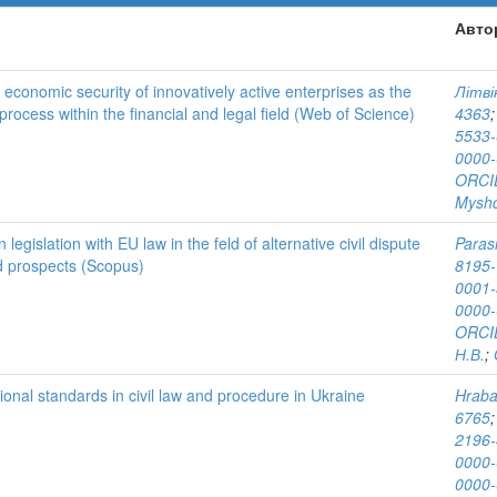
Авто
 economic security of innovatively active enterprises as the
Літві
ocess within the financial and legal field (Web of Science)
4363
5533
0000-
ORCID
Myshc
legislation with EU law in the feld of alternative civil dispute
Paras
d prospects (Scopus)
8195
0001-
0000-
ORCID
Н.В.
;
ional standards in civil law and procedure in Ukraine
Hraba
6765
2196
0000-
0000-