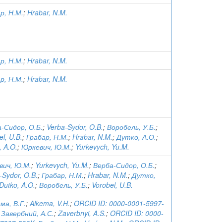
р, Н.М.
;
Hrabar, N.M.
р, Н.М.
;
Hrabar, N.M.
р, Н.М.
;
Hrabar, N.M.
-Сидор, О.Б.
;
Verba-Sydor, O.B.
;
Воробель, У.Б.
;
el, U.B.
;
Грабар, Н.М.
;
Hrabar, N.M.
;
Дутко, А.О.
;
, A.O.
;
Юркевич, Ю.М.
;
Yurkevych, Yu.M.
вич, Ю.М.
;
Yurkevych, Yu.M.
;
Верба-Сидор, О.Б.
;
-Sydor, O.B.
;
Грабар, Н.М.
;
Hrabar, N.M.
;
Дутко,
Dutko, A.O.
;
Воробель, У.Б.
;
Vorobel, U.B.
ма, В.Г.
;
Alkema, V.H.
;
ORCID ID: 0000-0001-5997-
;
Завербний, А.С.
;
Zaverbnyi, A.S.
;
ORCID ID: 0000-