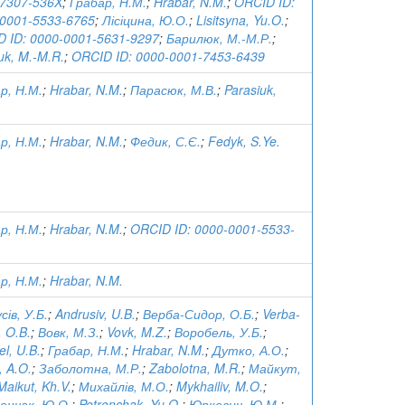
-7307-536X
;
Грабар, Н.М.
;
Hrabar, N.M.
;
ORCID ID:
0001-5533-6765
;
Лісіцина, Ю.О.
;
Lisitsyna, Yu.O.
;
 ID: 0000-0001-5631-9297
;
Барилюк, М.-М.Р.
;
iuk, M.-M.R.
;
ORCID ID: 0000-0001-7453-6439
р, Н.М.
;
Hrabar, N.M.
;
Парасюк, М.В.
;
Parasiuk,
р, Н.М.
;
Hrabar, N.M.
;
Федик, С.Є.
;
Fedyk, S.Ye.
р, Н.М.
;
Hrabar, N.M.
;
ORCID ID: 0000-0001-5533-
р, Н.М.
;
Hrabar, N.M.
сів, У.Б.
;
Andrusiv, U.B.
;
Верба-Сидор, О.Б.
;
Verba-
, O.B.
;
Вовк, М.З.
;
Vovk, M.Z.
;
Воробель, У.Б.
;
el, U.B.
;
Грабар, Н.М.
;
Hrabar, N.M.
;
Дутко, А.О.
;
, A.O.
;
Заболотна, М.Р.
;
Zabolotna, M.R.
;
Майкут,
Maikut, Kh.V.
;
Михайлів, М.О.
;
Mykhailiv, M.O.
;
ончак, Ю.О.
;
Petronchak, Yu.O.
;
Юркевич, Ю.М.
;