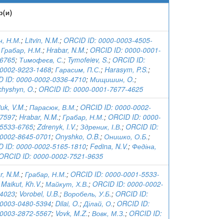
р(и)
н, Н.М.
;
Litvin, N.M.
;
ORCID ID: 0000-0003-4505-
;
Грабар, Н.М.
;
Hrabar, N.M.
;
ORCID ID: 0000-0001-
-6765
;
Тимофеєв, С.
;
Tymofeiev, S.
;
ORCID ID:
0002-9223-1468
;
Гарасим, П.С.
;
Harasym, P.S.
;
 ID: 0000-0002-0336-4710
;
Мищишин, O.
;
hyshyn, O.
;
ORCID ID: 0000-0001-7677-4625
iuk, V.M.
;
Парасюк, В.М.
;
ORCID ID: 0000-0002-
-7597
;
Hrabar, N.M.
;
Грабар, Н.М.
;
ORCID ID: 0000-
5533-6765
;
Zdrenyk, I.V.
;
Здреник, І.В.
;
ORCID ID:
0002-8645-0701
;
Onyshko, O.B.
;
Онишко, О.Б.
;
 ID: 0000-0002-5165-1810
;
Fedina, N.V.
;
Федіна,
ORCID ID: 0000-0002-7521-9635
r, N.M.
;
Грабар, Н.М.
;
ORCID ID: 0000-0001-5533-
;
Maikut, Kh.V.
;
Майкут, Х.В.
;
ORCID ID: 0000-0002-
-4023
;
Vorobel, U.B.
;
Воробель, У.Б.
;
ORCID ID:
0003-0480-5394
;
Dilai, O.
;
Ділай, О.
;
ORCID ID:
0003-2872-5567
;
Vovk, M.Z.
;
Вовк, М.З.
;
ORCID ID: