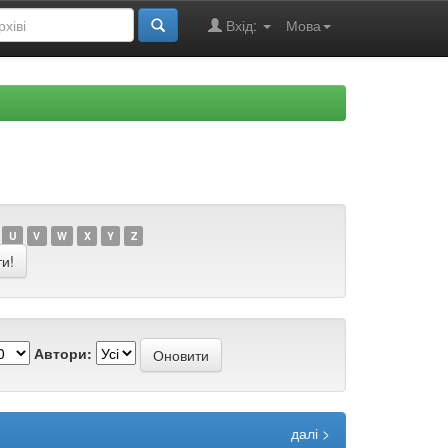
Вхід:
Мова
U
V
W
X
Y
Z
Автори:
далі >