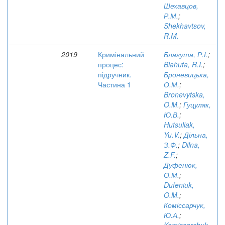
Шехавцов,
Р.М.
;
Shekhavtsov,
R.M.
2019
Кримінальний
Благута, Р.І.
;
процес:
Blahuta, R.I.
;
підручник.
Броневицька,
Частина 1
О.М.
;
Bronevytska,
O.M.
;
Гуцуляк,
Ю.В.
;
Hutsuliak,
Yu.V.
;
Дільна,
З.Ф.
;
Dilna,
Z.F.
;
Дуфенюк,
О.М.
;
Dufeniuk,
O.M.
;
Коміссарчук,
Ю.А.
;