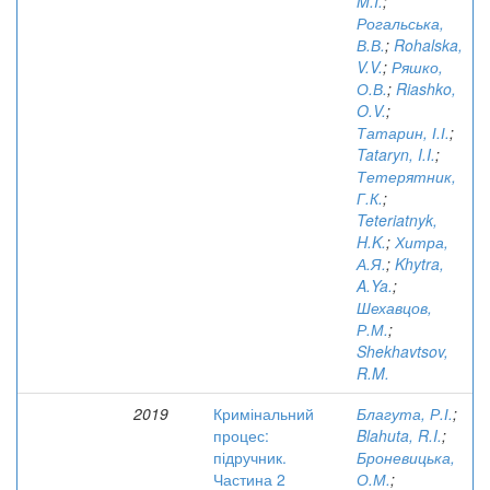
M.I.
;
Рогальська,
В.В.
;
Rohalska,
V.V.
;
Ряшко,
О.В.
;
Riashko,
O.V.
;
Татарин, І.І.
;
Tataryn, I.I.
;
Тетерятник,
Г.К.
;
Teteriatnyk,
H.K.
;
Хитра,
А.Я.
;
Khytra,
A.Ya.
;
Шехавцов,
Р.М.
;
Shekhavtsov,
R.M.
2019
Кримінальний
Благута, Р.І.
;
процес:
Blahuta, R.I.
;
підручник.
Броневицька,
Частина 2
О.М.
;