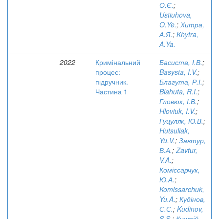
О.Є.
;
Ustiuhova,
O.Ye.
;
Хитра,
А.Я.
;
Khytra,
A.Ya.
2022
Кримінальний
Басиста, І.В.
;
процес:
Basysta, I.V.
;
підручник.
Благута, Р.І.
;
Частина 1
Blahuta, R.I.
;
Гловюк, І.В.
;
Hloviuk, I.V.
;
Гуцуляк, Ю.В.
;
Hutsuliak,
Yu.V.
;
Завтур,
В.А.
;
Zavtur,
V.A.
;
Коміссарчук,
Ю.А.
;
Komissarchuk,
Yu.A.
;
Кудінов,
С.С.
;
Kudinov,
S.S.
;
Кунтій,