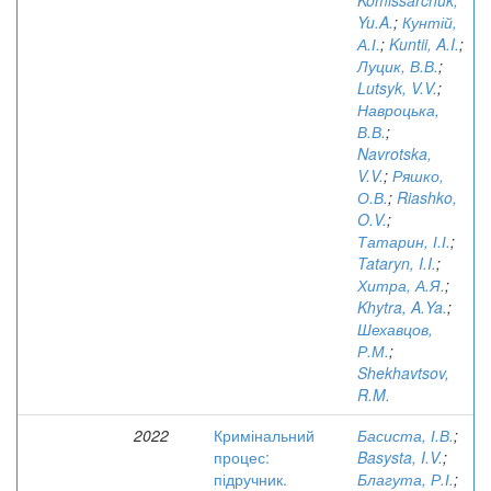
Komissarchuk,
Yu.A.
;
Кунтій,
А.І.
;
Kuntii, A.I.
;
Луцик, В.В.
;
Lutsyk, V.V.
;
Навроцька,
В.В.
;
Navrotska,
V.V.
;
Ряшко,
О.В.
;
Riashko,
O.V.
;
Татарин, І.І.
;
Tataryn, I.I.
;
Хитра, А.Я.
;
Khytra, A.Ya.
;
Шехавцов,
Р.М.
;
Shekhavtsov,
R.M.
2022
Кримінальний
Басиста, І.В.
;
процес:
Basysta, I.V.
;
підручник.
Благута, Р.І.
;