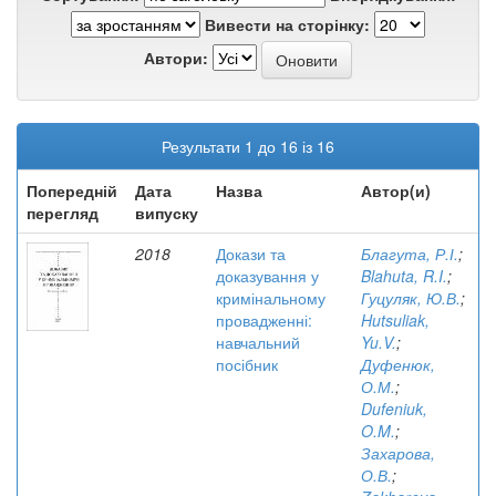
Вивести на сторінку:
Автори:
Результати 1 до 16 із 16
Попередній
Дата
Назва
Автор(и)
перегляд
випуску
2018
Докази та
Благута, Р.І.
;
доказування у
Blahuta, R.I.
;
кримінальному
Гуцуляк, Ю.В.
;
провадженні:
Hutsuliak,
навчальний
Yu.V.
;
посібник
Дуфенюк,
О.М.
;
Dufeniuk,
O.M.
;
Захарова,
О.В.
;