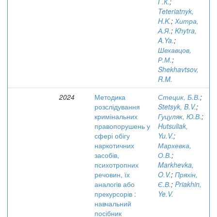
Г.К.
;
Teteriatnyk,
H.K.
;
Хитра,
А.Я.
;
Khytra,
A.Ya.
;
Шехавцов,
Р.М.
;
Shekhavtsov,
R.M.
2024
Методика
Стецик, Б.В.
;
розслідування
Stetsyk, B.V.
;
кримінальних
Гуцуляк, Ю.В.
;
правопорушень у
Hutsuliak,
сфері обігу
Yu.V.
;
наркотичних
Мархевка,
засобів,
О.В.
;
психотропних
Markhevka,
речовин, їх
O.V.
;
Пряхін,
аналогів або
Є.В.
;
Priakhin,
прекурсорів :
Ye.V.
навчальний
посібник