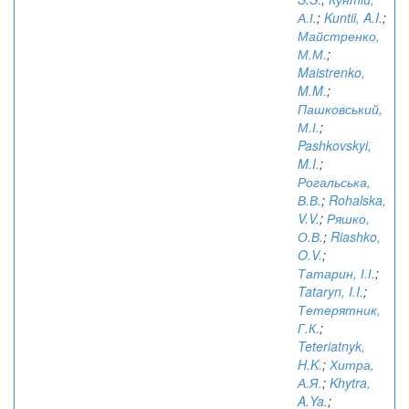
А.І.
;
Kuntii, A.I.
;
Майстренко,
М.М.
;
Maistrenko,
M.M.
;
Пашковський,
М.І.
;
Pashkovskyi,
M.I.
;
Рогальська,
В.В.
;
Rohalska,
V.V.
;
Ряшко,
О.В.
;
Riashko,
O.V.
;
Татарин, І.І.
;
Tataryn, I.I.
;
Тетерятник,
Г.К.
;
Teteriatnyk,
H.K.
;
Хитра,
А.Я.
;
Khytra,
A.Ya.
;