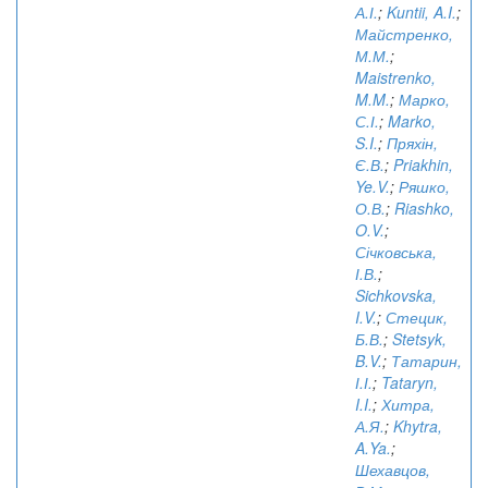
А.І.
;
Kuntii, A.I.
;
Майстренко,
М.М.
;
Maistrenko,
M.M.
;
Марко,
С.І.
;
Marko,
S.I.
;
Пряхін,
Є.В.
;
Priakhin,
Ye.V.
;
Ряшко,
О.В.
;
Riashko,
O.V.
;
Січковська,
І.В.
;
Sichkovska,
I.V.
;
Стецик,
Б.В.
;
Stetsyk,
B.V.
;
Татарин,
І.І.
;
Tataryn,
I.I.
;
Хитра,
А.Я.
;
Khytra,
A.Ya.
;
Шехавцов,