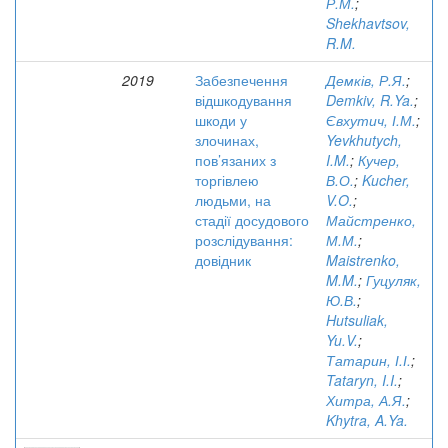
Р.М.
;
Shekhavtsov,
R.M.
2019
Забезпечення
Демків, Р.Я.
;
відшкодування
Demkiv, R.Ya.
;
шкоди у
Євхутич, І.М.
;
злочинах,
Yevkhutych,
пов’язаних з
I.M.
;
Кучер,
торгівлею
В.О.
;
Kucher,
людьми, на
V.O.
;
стадії досудового
Майстренко,
розслідування:
М.М.
;
довідник
Maistrenko,
M.M.
;
Гуцуляк,
Ю.В.
;
Hutsuliak,
Yu.V.
;
Татарин, І.І.
;
Tataryn, I.I.
;
Хитра, А.Я.
;
Khytra, A.Ya.