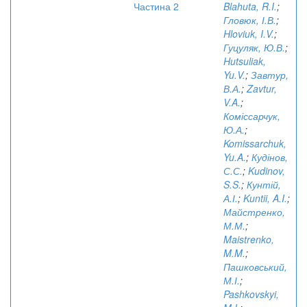
Частина 2
Blahuta, R.I.
;
Гловюк, І.В.
;
Hloviuk, I.V.
;
Гуцуляк, Ю.В.
;
Hutsuliak,
Yu.V.
;
Завтур,
В.А.
;
Zavtur,
V.A.
;
Коміссарчук,
Ю.А.
;
Komissarchuk,
Yu.A.
;
Кудінов,
С.С.
;
Kudinov,
S.S.
;
Кунтій,
А.І.
;
Kuntii, A.I.
;
Майстренко,
М.М.
;
Maistrenko,
M.M.
;
Пашковський,
М.І.
;
Pashkovskyi,