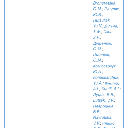
Bronevytska,
O.M.
;
Гуцуляк,
Ю.В.
;
Hutsuliak,
Yu.V.
;
Дільна,
З.Ф.
;
Dilna,
Z.F.
;
Дуфенюк,
О.М.
;
Dufeniuk,
O.M.
;
Коміссарчук,
Ю.А.
;
Komissarchuk,
Yu.A.
;
Кунтій,
А.І.
;
Kuntii, A.I.
;
Луцик, В.В.
;
Lutsyk, V.V.
;
Навроцька,
В.В.
;
Navrotska,
V.V.
;
Ряшко,