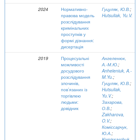
2024
Нормативно-
Гуцуляк, Ю.В.
;
правова модель
Hutsuliak, Yu.V.
розслідування
кримінальних
проступків у
формі дізнання:
дисертація
2019
Процесуальні
Ангеленюк,
можливості
А.-М.Ю.
;
досудового
Anheleniuk, A.-
розслідування
M.Yu.
;
злочинів,
Гуцуляк, Ю.В.
;
пов’язаних із
Hutsuliak,
торгівлею
Yu.V.
;
людьми:
Захарова,
довідник
О.В.
;
Zakharova,
O.V.
;
Коміссарчук,
Ю.А.
;
Komissarchuk,