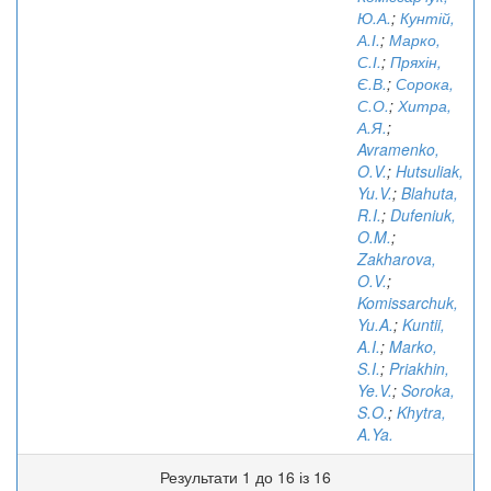
Ю.А.
;
Кунтій,
А.І.
;
Марко,
С.І.
;
Пряхін,
Є.В.
;
Сорока,
С.О.
;
Хитра,
А.Я.
;
Avramenko,
O.V.
;
Hutsuliak,
Yu.V.
;
Blahuta,
R.I.
;
Dufeniuk,
O.M.
;
Zakharova,
O.V.
;
Komissarchuk,
Yu.A.
;
Kuntii,
A.I.
;
Marko,
S.I.
;
Priakhin,
Ye.V.
;
Soroka,
S.O.
;
Khytra,
A.Ya.
Результати 1 до 16 із 16