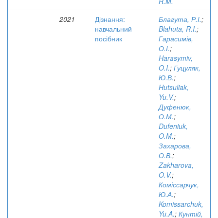
R.M.
2021
Дізнання:
Благута, Р.І.
;
навчальний
Blahuta, R.I.
;
посібник
Гарасимів,
О.І.
;
Harasymiv,
O.I.
;
Гуцуляк,
Ю.В.
;
Hutsuliak,
Yu.V.
;
Дуфенюк,
О.М.
;
Dufeniuk,
O.M.
;
Захарова,
О.В.
;
Zakharova,
O.V.
;
Коміссарчук,
Ю.А.
;
Komissarchuk,
Yu.A.
;
Кунтій,