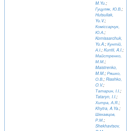
M.Yu.
;
Гуцуляк, Ю.В.
;
Hutsuliak,
Yu.V.
;
Коміссарчук,
Ю.А.
;
Komissarchuk,
Yu.A.
;
Кунтій,
А.І.
;
Kuntii, A.I.
;
Майстренко,
М.М.
;
Maistrenko,
M.M.
;
Ряшко,
О.В.
;
Riashko,
O.V.
;
Татарин, І.І.
;
Tataryn, I.I.
;
Хитра, А.Я.
;
Khytra, A.Ya.
;
Шехавцов,
Р.М.
;
Shekhavtsov,