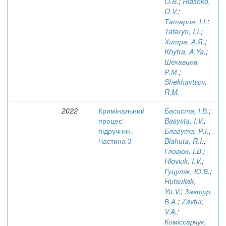
О.В.
;
Riashko,
O.V.
;
Татарин, І.І.
;
Tataryn, I.I.
;
Хитра, А.Я.
;
Khytra, A.Ya.
;
Шехавцов,
Р.М.
;
Shekhavtsov,
R.M.
2022
Кримінальний
Басиста, І.В.
;
процес:
Basysta, I.V.
;
підручник.
Благута, Р.І.
;
Частина 3
Blahuta, R.I.
;
Гловюк, І.В.
;
Hloviuk, I.V.
;
Гуцуляк, Ю.В.
;
Hutsuliak,
Yu.V.
;
Завтур,
В.А.
;
Zavtur,
V.A.
;
Коміссарчук,