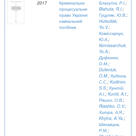
2017
Кримінальне
Благута, Р.І.
;
процесуальне
Blahuta, R.I.
;
право України:
Гуцуляк, Ю.В.
;
навчальний
Hutsuliak,
посібник
Yu.V.
;
Коміссарчук,
Ю.А.
;
Komissarchuk,
Yu.A.
;
Дуфенюк,
О.М.
;
Dufeniuk,
O.M.
;
Кудінов,
С.С.
;
Kudinov,
S.S.
;
Кунтій,
А.І.
;
Kuntii, A.I.
;
Ряшко, О.В.
;
Riashko, O.V.
;
Хитра, А.Я.
;
Khytra, A.Ya.
;
Шехавцов,
Р.М.
;