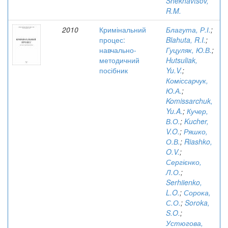
Shekhavtsov,
R.M.
2010
Кримінальний
Благута, Р.І.
;
процес:
Blahuta, R.I.
;
навчально-
Гуцуляк, Ю.В.
;
методичний
Hutsuliak,
посібник
Yu.V.
;
Коміссарчук,
Ю.А.
;
Komissarchuk,
Yu.A.
;
Кучер,
В.О.
;
Kucher,
V.O.
;
Ряшко,
О.В.
;
Riashko,
O.V.
;
Сергієнко,
Л.О.
;
Serhiienko,
L.O.
;
Сорока,
С.О.
;
Soroka,
S.O.
;
Устюгова,