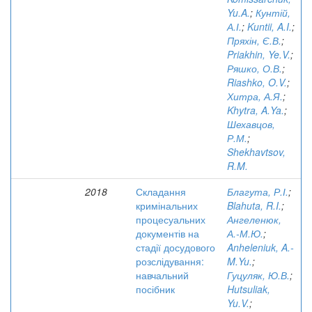
Yu.A.
;
Кунтій,
А.І.
;
Kuntii, A.I.
;
Пряхін, Є.В.
;
Priakhin, Ye.V.
;
Ряшко, О.В.
;
Riashko, O.V.
;
Хитра, А.Я.
;
Khytra, A.Ya.
;
Шехавцов,
Р.М.
;
Shekhavtsov,
R.M.
2018
Складання
Благута, Р.І.
;
кримінальних
Blahuta, R.I.
;
процесуальних
Ангеленюк,
документів на
А.-М.Ю.
;
стадії досудового
Anheleniuk, A.-
розслідування:
M.Yu.
;
навчальний
Гуцуляк, Ю.В.
;
посібник
Hutsuliak,
Yu.V.
;