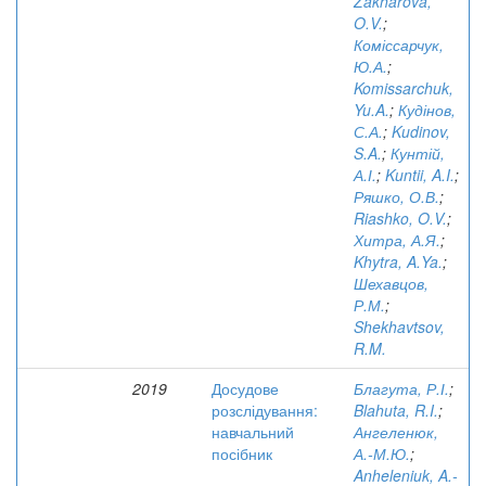
Zakharova,
O.V.
;
Коміссарчук,
Ю.А.
;
Komissarchuk,
Yu.A.
;
Кудінов,
С.А.
;
Kudinov,
S.A.
;
Кунтій,
А.І.
;
Kuntii, A.I.
;
Ряшко, О.В.
;
Riashko, O.V.
;
Хитра, А.Я.
;
Khytra, A.Ya.
;
Шехавцов,
Р.М.
;
Shekhavtsov,
R.M.
2019
Досудове
Благута, Р.І.
;
розслідування:
Blahuta, R.I.
;
навчальний
Ангеленюк,
посібник
А.-М.Ю.
;
Anheleniuk, A.-