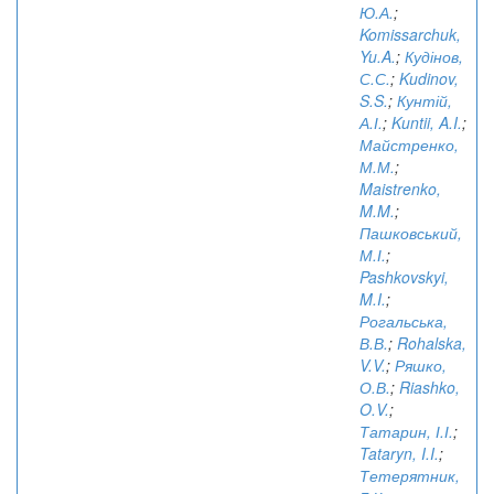
Ю.А.
;
Komissarchuk,
Yu.A.
;
Кудінов,
С.С.
;
Kudinov,
S.S.
;
Кунтій,
А.І.
;
Kuntii, A.I.
;
Майстренко,
М.М.
;
Maistrenko,
M.M.
;
Пашковський,
М.І.
;
Pashkovskyi,
M.I.
;
Рогальська,
В.В.
;
Rohalska,
V.V.
;
Ряшко,
О.В.
;
Riashko,
O.V.
;
Татарин, І.І.
;
Tataryn, I.I.
;
Тетерятник,