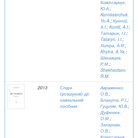
Коміссарчук,
Ю.А.
;
Komissarchuk,
Yu.A.
;
Кунтій,
А.І.
;
Kuntii, A.I.
;
Татарин, І.І.
;
Tataryn, I.I.
;
Хитра, А.Я.
;
Khytra, A.Ya.
;
Шехавцов,
Р.М.
;
Shekhavtsov,
R.M.
2013
Слідчі
Авраменко,
(розшукові) дії:
О.В.
;
навчальний
Благута, Р.І.
;
посібник
Гуцуляк, Ю.В.
;
Дуфенюк,
О.М.
;
Захарова,
О.В.
;
Коміссарчук,