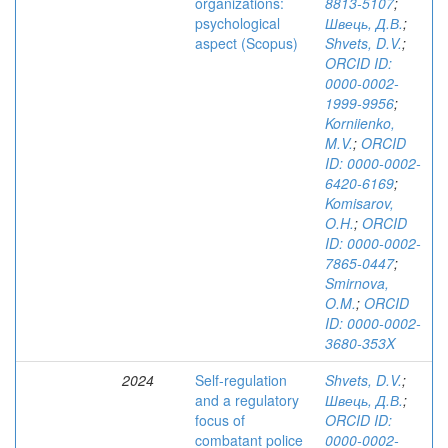
organizations:
8813-5107
;
psychological
Швець, Д.В.
;
aspect (Scopus)
Shvets, D.V.
;
ORCID ID:
0000-0002-
1999-9956
;
Korniienko,
M.V.
;
ORCID
ID: 0000-0002-
6420-6169
;
Komisarov,
O.H.
;
ORCID
ID: 0000-0002-
7865-0447
;
Smirnova,
O.M.
;
ORCID
ID: 0000-0002-
3680-353X
2024
Self-regulation
Shvets, D.V.
;
and a regulatory
Швець, Д.В.
;
focus of
ORCID ID:
combatant police
0000-0002-