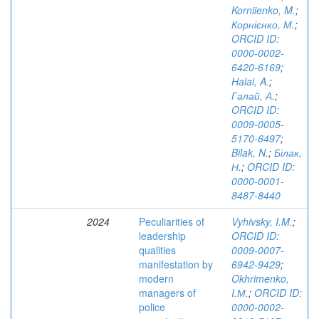
Korniienko, M.
;
Корнієнко, М.
;
ORCID ID:
0000-0002-
6420-6169
;
Halai, A.
;
Галай, А.
;
ORCID ID:
0009-­0005-
5170-­6497
;
Bilak, N.
;
Білак,
Н.
;
ORCID ID:
0000-0001-
8487-8440
2024
Peculiarities of
Vyhivsky, I.M.
;
leadership
ORCID ID:
qualities
0009-0007-
manifestation by
6942-9429
;
modern
Okhrimenko,
managers of
I.М.
;
ORCID ID:
police
0000-0002-