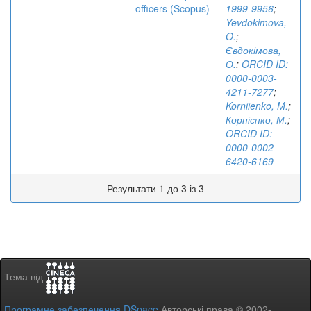
officers (Scopus)
1999-9956
;
Yevdokimova,
O.
;
Євдокімова,
О.
;
ORCID ID:
0000-0003-
4211-7277
;
Korniienko, M.
;
Корнієнко, М.
;
ORCID ID:
0000-0002-
6420-6169
Результати 1 до 3 із 3
Тема від
Програмне забезпечення DSpace
Авторські права © 2002-