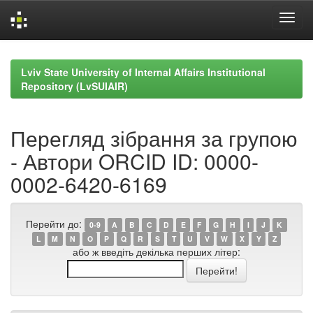
Skip
navigation
Lviv State University of Internal Affairs Institutional
Repository (LvSUIAIR)
Перегляд зібрання за групою
- Автори ORCID ID: 0000-
0002-6420-6169
Перейти до:
0-9
A
B
C
D
E
F
G
H
I
J
K
L
M
N
O
P
Q
R
S
T
U
V
W
X
Y
Z
або ж введіть декілька перших літер: