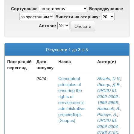
Сортування:
Впорядкування:
Вивести на сторінку:
Автори:
Результати 1 до 3 із 3
Попередній
Дата
Назва
Автор(и)
перегляд
випуску
2024
Conceptual
Shvets, D.V.
;
principles of
Швець, Д.В.
;
ensuring the
ORCID ID:
rights of
0000-0002-
servicemen in
1999-9956
;
administrative
Radchuk, A.
;
proceedings
Радчук, А.
;
(Scopus)
ORCID ID:
0009-­0004-­
0786-815Х
;