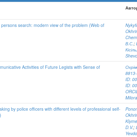
Авто
g persons search: modern view of the problem (Web of
Nykyf
Okhri
Cheme
В.С.
;
Кісіль
Shevc
icative Activities of Future Legists with Sense of
Охрім
8813
ID: 0
ID: 0
ORCID
Milor
king by police officers with different levels of professional self-
Ponom
)
Okhri
Klyme
D.V.
;
Yevdo