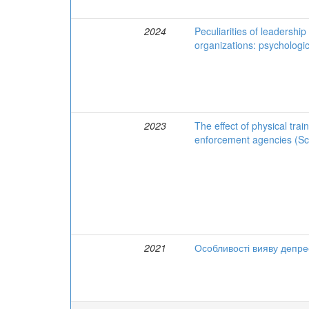
2024
Peculiarities of leadershi
organizations: psychologi
2023
The effect of physical tra
enforcement agencies (S
2021
Особливості вияву депрес