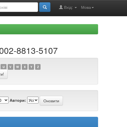
Вхід:
Мова
0002-8813-5107
U
V
W
X
Y
Z
Автори: