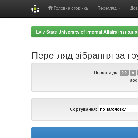
Головна сторінка
Перегляд
Дов
Skip
navigation
Lviv State University of Internal Affairs Institut
Перегляд зібрання за г
Перейти до:
0-9
A
або
Сортування: