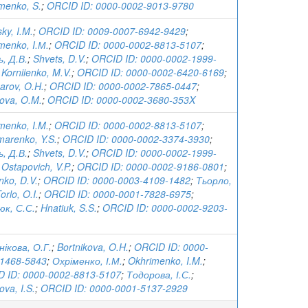
menko, S.
;
ORCID ID: 0000-0002-9013-9780
ky, I.M.
;
ORCID ID: 0009-0007-6942-9429
;
menko, I.М.
;
ORCID ID: 0000-0002-8813-5107
;
, Д.В.
;
Shvets, D.V.
;
ORCID ID: 0000-0002-1999-
;
Korniienko, M.V.
;
ORCID ID: 0000-0002-6420-6169
;
arov, O.H.
;
ORCID ID: 0000-0002-7865-0447
;
ova, O.M.
;
ORCID ID: 0000-0002-3680-353X
menko, I.M.
;
ORCID ID: 0000-0002-8813-5107
;
arenko, Y.S.
;
ORCID ID: 0000-0002-3374-3930
;
, Д.В.
;
Shvets, D.V.
;
ORCID ID: 0000-0002-1999-
;
Ostapovich, V.P.
;
ORCID ID: 0000-0002-9186-0801
;
nko, D.V.
;
ORCID ID: 0000-0003-4109-1482
;
Тьорло,
orlo, O.I.
;
ORCID ID: 0000-0001-7828-6975
;
к, С.С.
;
Hnatiuk, S.S.
;
ORCID ID: 0000-0002-9203-
ікова, О.Г.
;
Bortnikova, O.H.
;
ORCID ID: 0000-
1468-5843
;
Охріменко, І.М.
;
Okhrimenko, I.M.
;
 ID: 0000-0002-8813-5107
;
Тодорова, І.С.
;
ova, I.S.
;
ORCID ID: 0000-0001-5137-2929