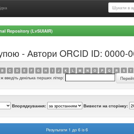
ідка
ional Repository (LvSUIAIR)
рупою - Автори ORCID ID: 0000-
B
C
D
E
F
G
H
I
J
K
L
M
N
O
P
Q
R
S
T
 ж введіть декілька перших літер:
Впорядкування:
Вивести на сторінку:
Результати 1 до 6 із 6