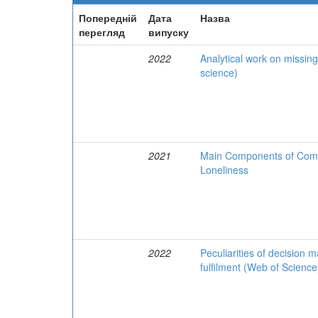
Попередній
Дата
Назва
перегляд
випуску
2022
Analytical work on missin
science)
2021
Main Components of Commun
Loneliness
2022
Peculiarities of decision ma
fulfilment (Web of Science