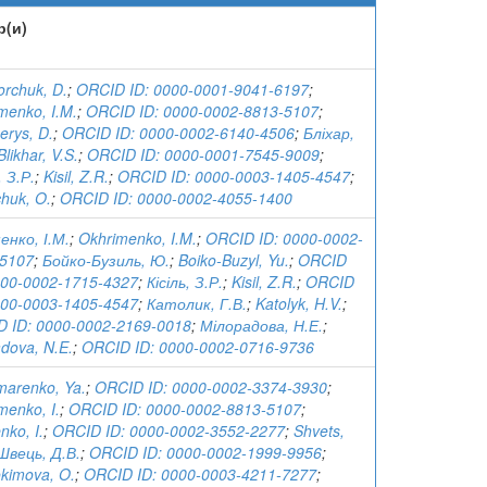
р(и)
orchuk, D.
;
ORCID ID: 0000-0001-9041-6197
;
menko, I.M.
;
ORCID ID: 0000-0002-8813-5107
;
rys, D.
;
ORCID ID: 0000-0002-6140-4506
;
Бліхар,
Blikhar, V.S.
;
ORCID ID: 0000-0001-7545-9009
;
, З.Р.
;
Kisil, Z.R.
;
ORCID ID: 0000-0003-1405-4547
;
huk, O.
;
ORCID ID: 0000-0002-4055-1400
енко, І.М.
;
Okhrimenko, I.M.
;
ORCID ID: 0000-0002-
-5107
;
Бойко-Бузиль, Ю.
;
Boiko-Buzyl, Yu.
;
ORCID
000-0002-1715-4327
;
Кісіль, З.Р.
;
Kisil, Z.R.
;
ORCID
000-0003-1405-4547
;
Католик, Г.В.
;
Katolyk, H.V.
;
 ID: 0000-0002-2169-0018
;
Мілорадова, Н.Е.
;
adova, N.E.
;
ORCID ID: 0000-0002-0716-9736
arenko, Ya.
;
ORCID ID: 0000-0002-3374-3930
;
menko, I.
;
ORCID ID: 0000-0002-8813-5107
;
nko, I.
;
ORCID ID: 0000-0002-3552-2277
;
Shvets,
Швець, Д.В.
;
ORCID ID: 0000-0002-1999-9956
;
kimova, O.
;
ORCID ID: 0000-0003-4211-7277
;