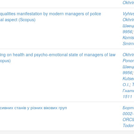
Okhri
p qualities manifestation by modern managers of police
Vyhivs
cal aspect (Scopus)
Okhri
Швець
9956
Komis
Smirn
ining on health and psycho-emotional state of managers of law
Okhri
copus)
Ponom
Швець
9956
Kutse
О.І.
;
T
Гнатю
1511
ивних станів у різних вікових груп
Бортн
0002-
ORCID
Todor