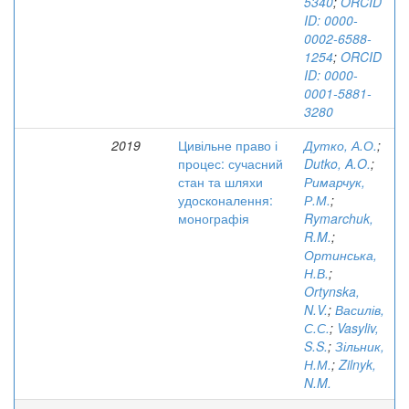
5340
;
ORCID
ID: 0000-
0002-6588-
1254
;
ORCID
ID: 0000-
0001-5881-
3280
2019
Цивільне право і
Дутко, А.О.
;
процес: сучасний
Dutko, A.O.
;
стан та шляхи
Римарчук,
удосконалення:
Р.М.
;
монографія
Rymarchuk,
R.M.
;
Ортинська,
Н.В.
;
Ortynska,
N.V.
;
Василів,
С.С.
;
Vasyliv,
S.S.
;
Зільник,
Н.М.
;
Zilnyk,
N.M.