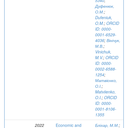
5340
;
Дуфенюк,
О.М.
;
Dufeniuk,
O.M.
;
ORCID
ID: 0000-
0001-6529-
4036
;
Вінічук,
М.В.
;
Vinichuk,
M.V.
;
ORCID
ID: 0000-
0002-6588-
1254
;
Матвієнко,
О.І.
;
Matviienko,
O.I.
;
ORCID
ID: 0000-
0001-8106-
1355
2022
Economic and
Бліхар, М.М.
;