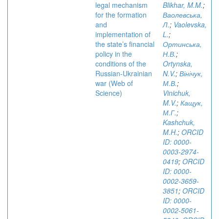
legal mechanism
Blikhar, M.M.
;
for the formation
Ваолевська,
and
Л.
;
Vaolevska,
implementation of
L.
;
the state’s financial
Ортинська,
policy in the
Н.В.
;
conditions of the
Ortynska,
Russian-Ukrainian
N.V.
;
Вінічук,
war (Web of
М.В.
;
Science)
Vinichuk,
M.V.
;
Кащук,
М.Г.
;
Kashchuk,
M.H.
;
ORCID
ID: 0000-
0003-2974-
0419
;
ORCID
ID: 0000-
0002-3659-
3851
;
ORCID
ID: 0000-
0002-5061-