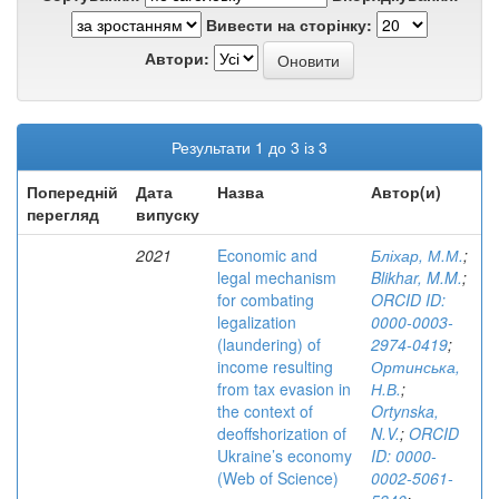
Вивести на сторінку:
Автори:
Результати 1 до 3 із 3
Попередній
Дата
Назва
Автор(и)
перегляд
випуску
2021
Economic and
Бліхар, М.М.
;
legal mechanism
Blikhar, M.M.
;
for combating
ORCID ID:
legalization
0000-0003-
(laundering) of
2974-0419
;
income resulting
Ортинська,
from tax evasion in
Н.В.
;
the context of
Ortynska,
deoffshorization of
N.V.
;
ORCID
Ukraine’s economy
ID: 0000-
(Web of Science)
0002-5061-