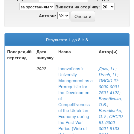
Вивести на сторінку:
Автори:
Результати 1 до 8 із 8
Попередній
Дата
Назва
Автор(и)
перегляд
випуску
2022
Innovations in
Драч, І.І.
;
University
Drach, I.I.
;
Management as a
ORCID ID:
Prerequisite for
0000-0001-
the Development
7501-4122
;
of
Бородієнко,
Competitiveness
О.В.
;
of the Ukrainian
Borodiienko,
Economy during
O.V.
;
ORCID
the Post-War
ID: 0000-
Period (Web of
0001-9133-