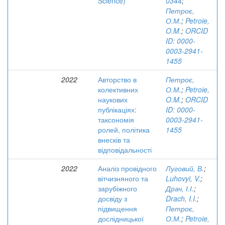
Science)
0344
;
Петроє,
О.М.
;
Petroie,
O.M.
;
ORCID
ID: 0000-
0003-2941-
1455
2022
Авторство в
Петроє,
колективних
О.М.
;
Petroie,
наукових
O.M.
;
ORCID
публікаціях:
ID: 0000-
таксономія
0003-2941-
ролей, політика
1455
внесків та
відповідальності
2022
Аналіз провідного
Луговий, В.
;
вітчизняного та
Luhovyi, V.
;
зарубіжного
Драч, І.І.
;
досвіду з
Drach, I.I.
;
підвищення
Петроє,
дослідницької
О.М.
;
Petroie,