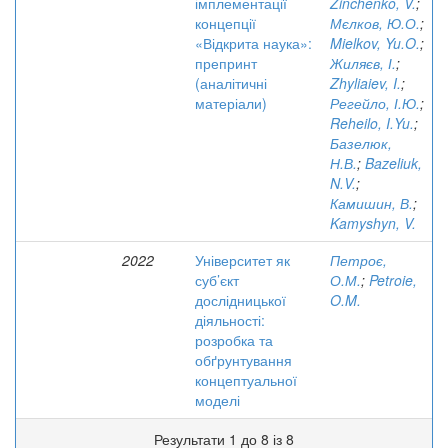
імплементації
Zinchenko, V.
;
концепції
Мєлков, Ю.О.
;
«Відкрита наука»:
Mielkov, Yu.O.
;
препринт
Жиляєв, І.
;
(аналітичні
Zhyliaiev, I.
;
матеріали)
Регейло, І.Ю.
;
Reheilo, I.Yu.
;
Базелюк,
Н.В.
;
Bazeliuk,
N.V.
;
Камишин, В.
;
Kamyshyn, V.
2022
Університет як
Петроє,
суб’єкт
О.М.
;
Petroie,
дослідницької
O.M.
діяльності:
розробка та
обґрунтування
концептуальної
моделі
Результати 1 до 8 із 8