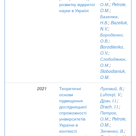
розвитку відкритої
О.М.
;
Petroie,
науки в Україні
O.M.
;
Базелюк,
Н.В.
;
Bazeliuk,
N.V.
;
Бородієнко,
О.В.
;
Borodiienko,
O.V.
;
Слободянюк,
О.М.
;
Slobodianiuk,
O.M.
2021
Теоретичні
Луговий, В.
;
основи
Luhovyi, V.
;
підвищення
Драч, І.І.
;
дослідницької
Drach, I.I.
;
спроможності
Петроє,
університетів
О.М.
;
Petroie,
України в
O.M.
;
контексті
Зінченко, В.
;