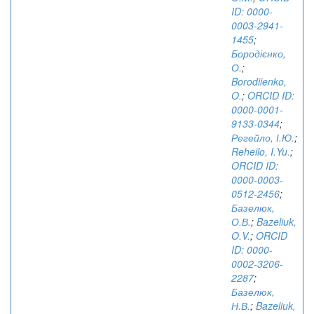
ID: 0000-
0003-2941-
1455
;
Бородієнко,
О.
;
Borodiienko,
O.
;
ORCID ID:
0000-0001-
9133-0344
;
Регейло, І.Ю.
;
Reheilo, I.Yu.
;
ORCID ID:
0000-0003-
0512-2456
;
Базелюк,
О.В.
;
Bazeliuk,
O.V.
;
ORCID
ID: 0000-
0002-3206-
2287
;
Базелюк,
Н.В.
;
Bazeliuk,