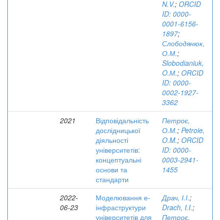
N.V.
;
ORCID
ID: 0000-
0001-6156-
1897
;
Слободянюк,
О.М.
;
Slobodianiuk,
O.М.
;
ORCID
ID: 0000-
0002-1927-
3362
2021
Відповідальність
Петроє,
дослідницької
О.М.
;
Petroie,
діяльності
O.M.
;
ORCID
університетів:
ID: 0000-
концептуальні
0003-2941-
основи та
1455
стандарти
2022-
Моделювання е-
Драч, І.І.
;
06-23
інфраструктури
Drach, I.I.
;
університетів для
Петроє,