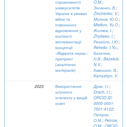
спроможності
O.M.
;
університетів
Зінченко, В.
;
України в умовах
Zinchenko, V.
;
війни та
Мєлков, Ю.О.
;
повоєнного
Mielkov, Yu.O.
;
відновлення у
Жиляєв, І.
;
контексті
Zhyliaiev, I.
;
імплементації
Регейло, І.Ю.
;
концепції
Reheilo, I.Yu.
;
«Відкрита наука»:
Базелюк,
препринт
Н.В.
;
Bazeliuk,
(аналітичні
N.V.
;
матеріали)
Камишин, В.
;
Kamyshyn, V.
2023
Використання
Драч, І.І.
;
штучного
Drach, I.I.
;
інтелекту у вищій
ORCID ID:
освіті
0000-0001-
7501-4122
;
Петроє,
О.М.
;
Petroie,
O.M.
;
ORCID