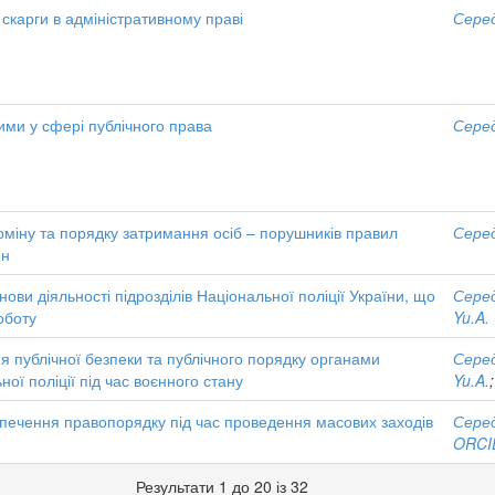
ї скарги в адміністративному праві
Серед
ими у сфері публічного права
Серед
міну та порядку затримання осіб – порушників правил
Серед
ин
нови діяльності підрозділів Національної поліції України, що
Серед
оботу
Yu.A.
я публічної безпеки та публічного порядку органами
Серед
ної поліції під час воєнного стану
Yu.A.
печення правопорядку під час проведення масових заходів
Серед
ORCID
Результати 1 до 20 із 32