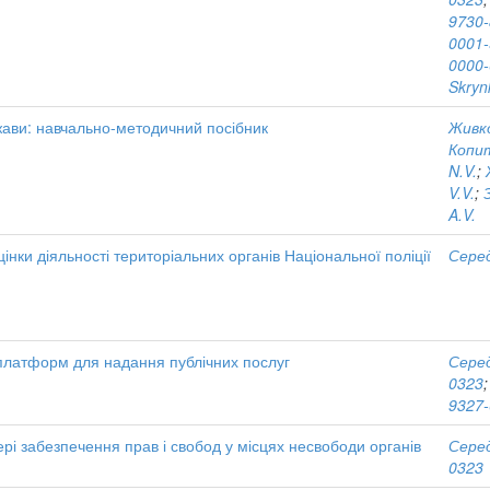
9730
0001-
0000-
Skryn
ави: навчально-методичний посібник
Живко
Копит
N.V.
;
V.V.
;
A.V.
цінки діяльності територіальних органів Національної поліції
Серед
платформ для надання публічних послуг
Серед
0323
9327
рі забезпечення прав і свобод у місцях несвободи органів
Серед
0323