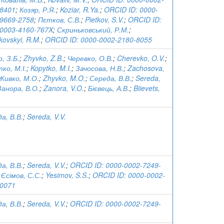
-8401
;
Козяр, Р.Я.
;
Koziar, R.Ya.
;
ORCID ID: 0000-
9669-2758
;
Пєтков, С.В.
;
Pietkov, S.V.
;
ORCID ID:
0003-4160-767X
;
Скриньковський, Р.М.
;
kovskyi, R.M.
;
ORCID ID: 0000-0002-2180-8055
, З.Б.
;
Zhyvko, Z.B.
;
Черевко, О.В.
;
Cherevko, O.V.
;
ко, М.І.
;
Kopytko, M.I.
;
Зачосова, Н.В.
;
Zachosova,
Живко, М.О.
;
Zhyvko, M.O.
;
Середа, В.В.
;
Sereda,
Занора, В.О.
;
Zanora, V.O.
;
Бієвець, А.В.
;
Biievets,
а, В.В.
;
Sereda, V.V.
а, В.В.
;
Sereda, V.V.
;
ORCID ID: 0000-0002-7249-
;
Єсімов, С.С.
;
Yesimov, S.S.
;
ORCID ID: 0000-0002-
-0071
а, В.В.
;
Sereda, V.V.
;
ORCID ID: 0000-0002-7249-