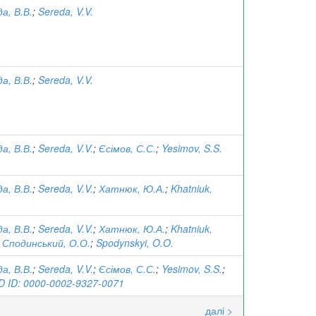
а, В.В.
;
Sereda, V.V.
а, В.В.
;
Sereda, V.V.
а, В.В.
;
Sereda, V.V.
;
Єсімов, С.С.
;
Yesimov, S.S.
а, В.В.
;
Sereda, V.V.
;
Хатнюк, Ю.А.
;
Khatniuk,
а, В.В.
;
Sereda, V.V.
;
Хатнюк, Ю.А.
;
Khatniuk,
;
Сподинський, О.О.
;
Spodynskyi, O.O.
а, В.В.
;
Sereda, V.V.
;
Єсімов, С.С.
;
Yesimov, S.S.
;
 ID: 0000-0002-9327-0071
далі >