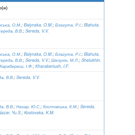
р(и)
ська, О.М.
;
Balynska, O.M.
;
Благута, Р.І.
;
Blahuta,
ереда, В.В.
;
Sereda, V.V.
ська, О.М.
;
Balynska, O.M.
;
Благута, Р.І.
;
Blahuta,
ереда, В.В.
;
Sereda, V.V.
;
Шелухін, М.Л.
;
Shelukhin,
Хараберюш, І.Ф.
;
Kharaberiush, I.F.
а, В.В.
;
Sereda, V.V.
а, В.В.
;
Назар, Ю.С.
;
Костовська, К.М.
;
Sereda,
Nazar, Yu.S.
;
Kostovska, K.M.