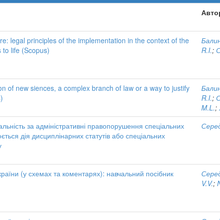
Авто
re: legal principles of the implementation in the context of the
Балин
 to life (Scopus)
R.I.
;
С
n of new siences, a complex branch of law or a way to justify
Балин
)
R.I.
;
С
M.L.
;
дальність за адміністративні правопорушення спеціальних
Серед
юється дія дисциплінарних статутів або спеціальних
у
країни (у схемах та коментарях): навчальний посібник
Серед
V.V.
;