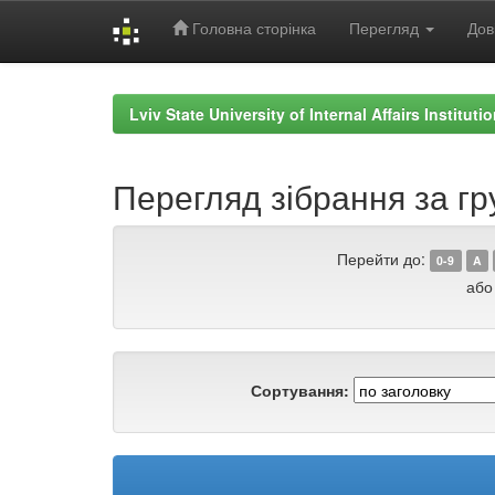
Головна сторінка
Перегляд
Дов
Skip
navigation
Lviv State University of Internal Affairs Institut
Перегляд зібрання за гр
Перейти до:
0-9
A
або
Сортування: