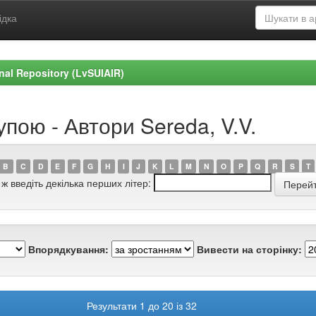
ідка
ional Repository (LvSUIAIR)
упою - Автори Sereda, V.V.
B
C
D
E
F
G
H
I
J
K
L
M
N
O
P
Q
R
S
T
 ж введіть декілька перших літер:
Впорядкування:
Вивести на сторінку:
Результати 1 до 20 із 32