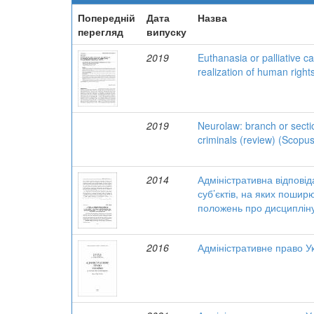
Попередній
Дата
Назва
перегляд
випуску
2019
Euthanasia or palliative ca
realization of human rights
2019
Neurolaw: branch or sectio
criminals (review) (Scopus
2014
Адміністративна відпові
суб’єктів, на яких пошир
положень про дисциплін
2016
Адміністративне право У