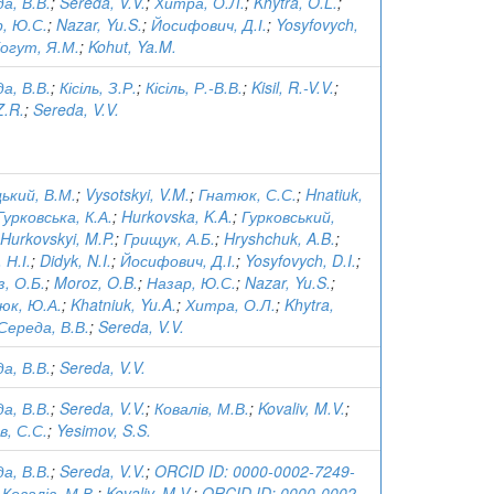
а, В.В.
;
Sereda, V.V.
;
Хитра, О.Л.
;
Khytra, O.L.
;
, Ю.С.
;
Nazar, Yu.S.
;
Йосифович, Д.І.
;
Yosyfovych,
огут, Я.М.
;
Kohut, Ya.M.
а, В.В.
;
Кісіль, З.Р.
;
Кісіль, Р.-В.В.
;
Kisil, R.-V.V.
;
 Z.R.
;
Sereda, V.V.
ький, В.М.
;
Vysotskyi, V.M.
;
Гнатюк, С.С.
;
Hnatiuk,
Гурковська, К.А.
;
Hurkovska, K.A.
;
Гурковський,
Hurkovskyi, M.P.
;
Грищук, А.Б.
;
Hryshchuk, A.B.
;
 Н.І.
;
Didyk, N.I.
;
Йосифович, Д.І.
;
Yosyfovych, D.I.
;
, О.Б.
;
Moroz, O.B.
;
Назар, Ю.С.
;
Nazar, Yu.S.
;
юк, Ю.А.
;
Khatniuk, Yu.A.
;
Хитра, О.Л.
;
Khytra,
Середа, В.В.
;
Sereda, V.V.
а, В.В.
;
Sereda, V.V.
а, В.В.
;
Sereda, V.V.
;
Ковалів, М.В.
;
Kovaliv, M.V.
;
в, С.С.
;
Yesimov, S.S.
а, В.В.
;
Sereda, V.V.
;
ORCID ID: 0000-0002-7249-
;
Ковалів, М.В.
;
Kovaliv, M.V.
;
ORCID ID: 0000-0002-