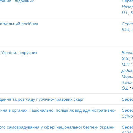
раїни : підручник
Серед
Назар
D.I.
;
К
навчальний посібник
Серед
Kisil,
 України: підручник
Висоц
S.S.
;
М.П.
;
Дідик,
Мороз
Хатн
O.L.
;
ання та розгляду публічно-правових скарг
Серед
ня в органах Національної поліції як вид адміністративно-
Серед
Єсімо
вого самоврядування у сфері національної безпеки України
Серед
0323