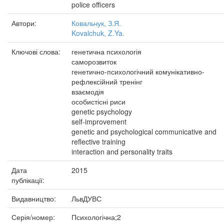
police officers
Автори:
Ковальчук, З.Я.
Kovalchuk, Z.Ya.
Ключові слова:
генетична психологія
саморозвиток
генетично-психологічний комунікативно-
рефлексійний тренінг
взаємодія
особистісні риси
genetic psychology
self-improvement
genetic and psychological communicative and
reflective training
interaction and personality traits
Дата
2015
публікації:
Видавництво:
ЛьвДУВС
Серія/номер:
Психологічна;2