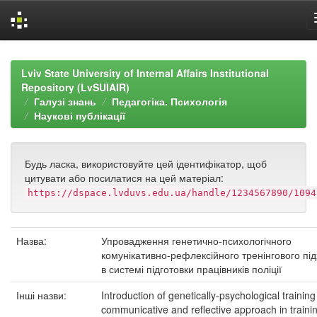
Skip
navigation
Lviv State University of Internal Affairs Institutional
Repository (LvSUIAIR)
Галузі знань
Педагогіка. Психологія
Наукові публікації
Будь ласка, використовуйте цей ідентифікатор, щоб
цитувати або посилатися на цей матеріал:
https://dspace.lvduvs.edu.ua/handle/1234567890/1094
Назва:
Упровадження генетично-психологічного
комунікативно-рефлексійного тренінгового пі
в системі підготовки працівників поліції
Інші назви:
Introduction of genetically-psychological training
communicative and reflective approach in traini