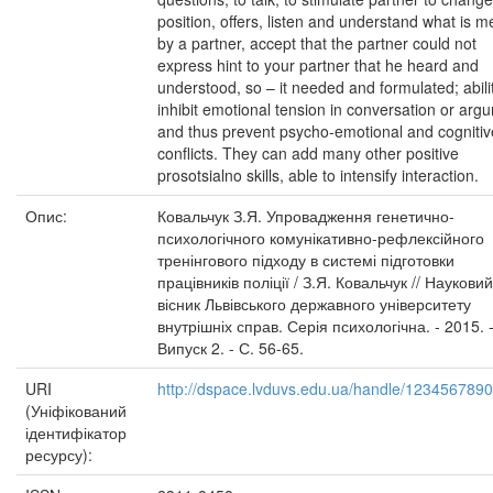
position, offers, listen and understand what is m
by a partner, accept that the partner could not
express hint to your partner that he heard and
understood, so – it needed and formulated; abili
inhibit emotional tension in conversation or arg
and thus prevent psycho-emotional and cognitiv
conflicts. They can add many other positive
prosotsialno skills, able to intensify interaction.
Опис:
Ковальчук З.Я. Упровадження генетично-
психологічного комунікативно-рефлексійного
тренінгового підходу в системі підготовки
працівників поліції / З.Я. Ковальчук // Науковий
вісник Львівського державного університету
внутрішніх справ. Серія психологічна. - 2015. 
Випуск 2. - С. 56-65.
URI
http://dspace.lvduvs.edu.ua/handle/123456789
(Уніфікований
ідентифікатор
ресурсу):