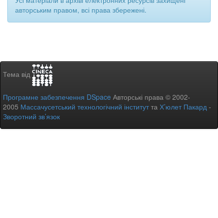
Усі матеріали в архіві електронних ресурсів захищені
авторським правом, всі права збережені.
Тема від
Програмне забезпечення DSpace
Авторські права © 2002-
2005
Массачусетський технологічний інститут
та
Х’юлет Пакард
-
Зворотний зв’язок