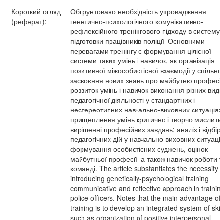
Короткий огляд
Обґрунтовано необхідність упровадження
(реферат):
генетично-психологічного комунікативно-
рефлексійного тренінгового підходу в систему
підготовки працівників поліції. Основними
перевагами тренінгу є формування цілісної
системи таких умінь і навичок, як організація
позитивної міжособистісної взаємодії у спільно
засвоєння нових знань про майбутню профес
розвиток умінь і навичок виконання різних вид
педагогічної діяльності у стандартних і
нестереотипних навчально-виховних ситуація
прищеплення умінь критично і творчо мислити
вирішенні професійних завдань; аналіз і відбі
педагогічних дій у навчально-виховних ситуаці
формування особистісних суджень, оцінок
майбутньої професії; а також навичок роботи 
команді. The article substantiates the necessity 
introducing genetically-psychological training
communicative and reflective approach in traini
police officers. Notes that the main advantage o
training is to develop an integrated system of ski
such as organization of positive interpersonal