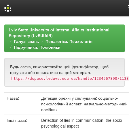
Skip
navigation
Lviv State University of Internal Affairs Institutional
Repository (LvSUIAIR)
Галузі знань
Педагогіка. Психологія
Підручники. Посібники
Будь ласка, використовуйте цей ідентифікатор, щоб
цитувати або посилатися на цей матеріал:
https://dspace.lvduvs.edu.ua/handle/1234567890/1133
Назва:
Детекція брехні у спілкуванні: соціально-
психологічний аспект: навчально-методичний
посібник
Інші назви:
Detection of lies in communication: the socio-
psychological aspect