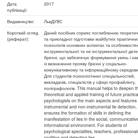
Дата
2017
публікації:
Видавництво:
ЛьвДУВС
Короткий огляд
Даний посібник сприяє поглибленню теоретич
(реферат):
та прикладної підготовки майбутніх практични
психологів основних аспектах та особливостя
інструментальної та не інструментальної детек
брехні, що забезпечує формування умінь і на
із визначення прояву брехні у соціально-
комунікативному та інформаційному середови
Для студентів психологічних спеціальностей,
викладачів, спеціалістів у сфері профайлінгу,
поліграфологів. This manual helps to deepen t
theoretical and applied training of future practica
psychologists on the main aspects and features 
instrumental and non-instrumental lie detection,
ensures the formation of skills in defining the
manifestation of lies in the social, communicativ
informational environment. For students of
psychological specialties, teachers, professional
profiling and detecting lies.