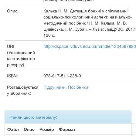
Опис:
Калька Н. М. Детекція брехні у спілкуванні:
соціально-психологічний аспект: навчально-
методичний посібник / Н. М. Калька, М. В.
Цивінська, І. М. Зубач. – Львів: ЛьвДУВС, 2017
120 с.
URI
http://dspace.lvduvs.edu.ua/handle/123456789
(Уніфікований
ідентифікатор
ресурсу):
ISBN:
978-617-511-238-0
Розташовується
Підручники. Посібники
у зібраннях:
Файли цього матеріалу:
Файл
Опис
Розмір
Формат