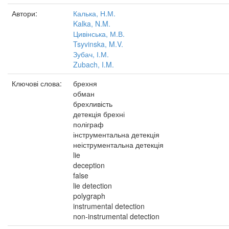
Автори:
Калька, Н.М.
Kalka, N.M.
Цивінська, М.В.
Tsyvinska, M.V.
Зубач, І.М.
Zubach, I.M.
Ключові слова:
брехня
обман
брехливість
детекція брехні
поліграф
інструментальна детекція
неіструментальна детекція
lie
deception
false
lie detection
polygraph
instrumental detection
non-instrumental detection