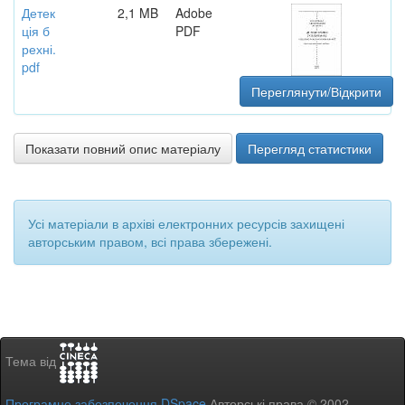
Детек
2,1 MB
Adobe
ція б
PDF
рехні.
pdf
Переглянути/Відкрити
Показати повний опис матеріалу
Перегляд статистики
Усі матеріали в архіві електронних ресурсів захищені
авторським правом, всі права збережені.
Тема від
Програмне забезпечення DSpace
Авторські права © 2002-