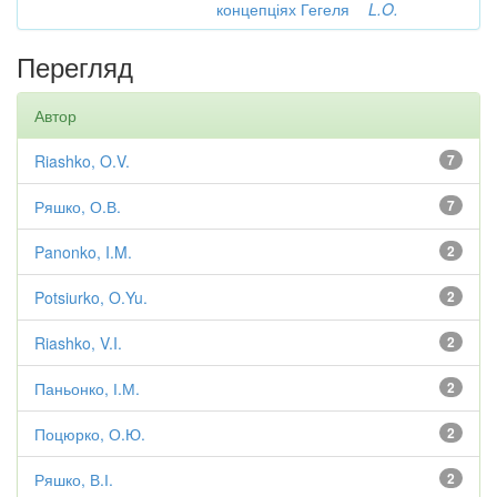
концепціях Гегеля
L.O.
Перегляд
Автор
Riashko, O.V.
7
Ряшко, О.В.
7
Panonko, I.M.
2
Potsiurko, O.Yu.
2
Riashko, V.I.
2
Паньонко, І.М.
2
Поцюрко, О.Ю.
2
Ряшко, В.І.
2