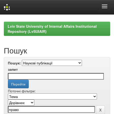
Skip
navigation
Lviv State University of Internal Affairs Institutional
Repository (LvSUIAIR)
Пошук
Пошук:
запит
Поточні фільтри: