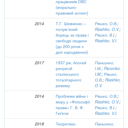
працівників ОВС
(морально-
правовий аспект)
2014
Т.Г. Шевченко –
Ряшко, О.В.
;
полум’яний
Riashko, O.V.
;
борець за права і
Ряшко, В.І.
;
свободи людини
Riashko, V.I.
(до 200-річчя з
дня народження)
2017
1937 рік. Апогей
Паньонко,
репресій
І.М.
;
Panonko,
сталінського
I.M.
;
Ряшко,
тоталітарного
О.В.
;
Riashko,
режиму
O.V.
2014
Проблеми війни і
Ряшко, О.В.
;
миру у «Філософії
Riashko, O.V.
;
права» Г. В. Ф.
Ряшко, В.І.
;
Геґеля
Riashko, V.I.
2018
Теоретико-
Паньонко,