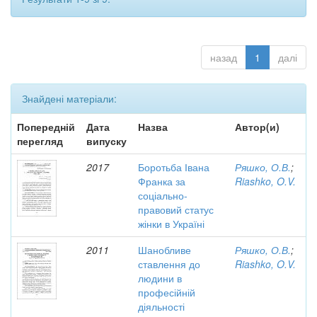
назад
1
далі
Знайдені матеріали:
Попередній
Дата
Назва
Автор(и)
перегляд
випуску
2017
Боротьба Івана
Ряшко, О.В.
;
Франка за
Riashko, O.V.
соціально-
правовий статус
жінки в Україні
2011
Шанобливе
Ряшко, О.В.
;
ставлення до
Riashko, O.V.
людини в
професійній
діяльності