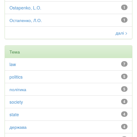
Ostapenko, L.O.
1
Остапенко, Л.О.
1
далі >
Тема
law
7
politics
5
політика
5
society
4
state
4
держава
4