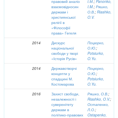
правовий аналіз
І.М.
;
Panonko,
взаємовідносин
I.M.
;
Ряшко,
держави і
О.В.
;
Riashko,
християнської
O.V.
релігії в
«Філософії
права» Гегеля
2014
Дискурс
Поцюрко,
національної
О.Ю.
;
свободи у творі
Potsiurko,
«Історія Русів»
O.Yu.
2014
Державотворчі
Поцюрко,
концепти у
О.Ю.
;
спадщині М.
Potsiurko,
Костомарова
O.Yu.
2016
Захист свободи,
Ряшко, О.В.
;
незалежності і
Riashko, O.V.
;
суверенітету
Остапенко,
держави в
Л.О.
;
політико-правових
Ostapenko,